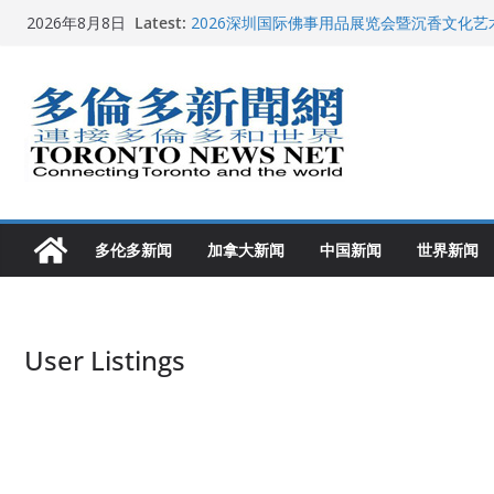
Skip
Latest:
2026深圳国际佛事用品展览会暨沉香文化
2026年8月8日
to
特朗普称加拿大“不友善”并批评其领导层 卡
就业
content
2026加拿大青少年儿童绘画比赛颁奖典礼多
龚晓华参加多伦多骄傲大游行 与市民分享竞
多伦多市长选举拉开帷幕 多名华人候选人宣
多伦多新闻
加拿大新闻
中国新闻
世界新闻
User Listings