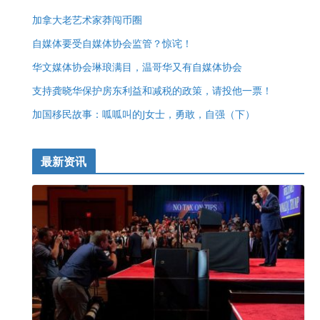
加拿大老艺术家莽闯币圈
自媒体要受自媒体协会监管？惊诧！
华文媒体协会琳琅满目，温哥华又有自媒体协会
支持龚晓华保护房东利益和减税的政策，请投他一票！
加国移民故事：呱呱叫的J女士，勇敢，自强（下）
最新资讯