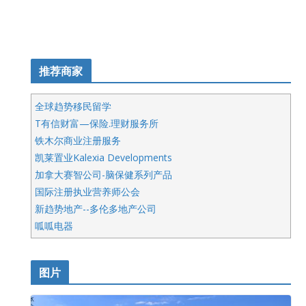
推荐商家
全球趋势移民留学
T有信财富—保险.理财服务所
铁木尔商业注册服务
凯莱置业Kalexia Developments
加拿大赛智公司-脑保健系列产品
国际注册执业营养师公会
新趋势地产--多伦多地产公司
呱呱电器
开明车行KS CAR SALES & SERVICE
皇后金融集团
图片
铁木尔商业注册服务