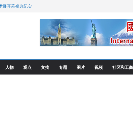
艺术展开幕盛典纪实
尼：谈判事关加拿大
伦多举行
选理念
布角逐
人物
观点
文摘
专题
图片
视频
社区和工商