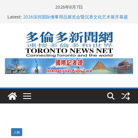
Skip
2026年8月7日
多伦多市长选举拉开帷幕 多名华人候选人宣布角逐
to
Latest:
2026深圳国际佛事用品展览会暨沉香文化艺术展开幕盛
content
典纪实
特朗普称加拿大“不友善”并批评其领导层 卡尼：谈判事
关加拿大就业
2026加拿大青少年儿童绘画比赛颁奖典礼多伦多举行
龚晓华参加多伦多骄傲大游行 与市民分享竞选理念
人物