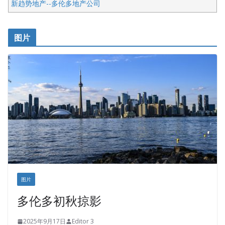
新趋势地产--多伦多地产公司
呱呱电器
开明车行KS CAR SALES & SERVICE
图片
健健宝公司
皇后金融集团
盛达资本
正点印艺设计
图片
多伦多初秋掠影
2025年9月17日
Editor 3