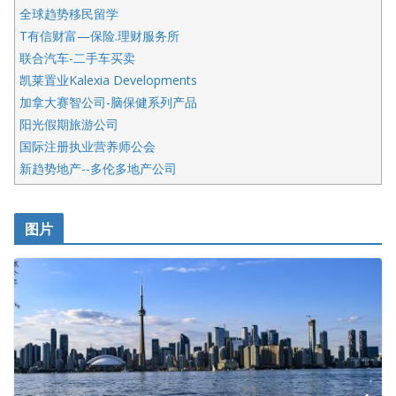
全球趋势移民留学
T有信财富—保险.理财服务所
联合汽车-二手车买卖
凯莱置业Kalexia Developments
加拿大赛智公司-脑保健系列产品
阳光假期旅游公司
国际注册执业营养师公会
新趋势地产--多伦多地产公司
呱呱电器
开明车行KS CAR SALES & SERVICE
图片
健健宝公司
皇后金融集团
盛达资本
正点印艺设计