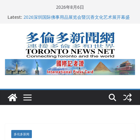
Skip
2026年8月6日
to
Latest:
2026深圳国际佛事用品展览会暨沉香文化艺术展开幕盛
content
典纪实
特朗普称加拿大“不友善”并批评其领导层 卡尼：谈判事
关加拿大就业
2026加拿大青少年儿童绘画比赛颁奖典礼多伦多举行
龚晓华参加多伦多骄傲大游行 与市民分享竞选理念
多伦多市长选举拉开帷幕 多名华人候选人宣布角逐
多伦多新闻