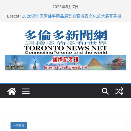
Skip
2026年8月7日
多伦多市长选举拉开帷幕 多名华人候选人宣布角逐
to
Latest:
2026深圳国际佛事用品展览会暨沉香文化艺术展开幕盛
content
典纪实
特朗普称加拿大“不友善”并批评其领导层 卡尼：谈判事
关加拿大就业
2026加拿大青少年儿童绘画比赛颁奖典礼多伦多举行
龚晓华参加多伦多骄傲大游行 与市民分享竞选理念
中国新闻