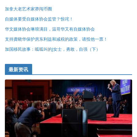
加拿大老艺术家莽闯币圈
自媒体要受自媒体协会监管？惊诧！
华文媒体协会琳琅满目，温哥华又有自媒体协会
支持龚晓华保护房东利益和减税的政策，请投他一票！
加国移民故事：呱呱叫的J女士，勇敢，自强（下）
最新资讯