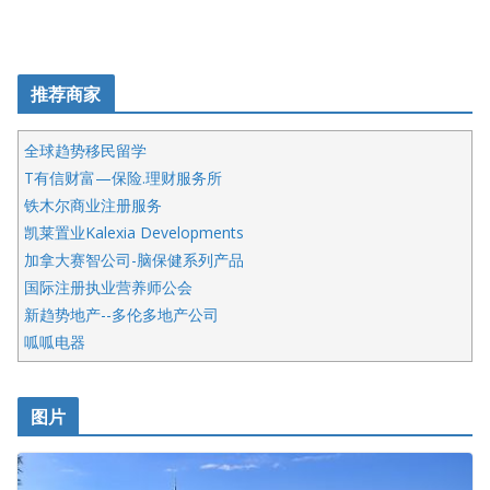
推荐商家
全球趋势移民留学
T有信财富—保险.理财服务所
铁木尔商业注册服务
凯莱置业Kalexia Developments
加拿大赛智公司-脑保健系列产品
国际注册执业营养师公会
新趋势地产--多伦多地产公司
呱呱电器
开明车行KS CAR SALES & SERVICE
皇后金融集团
图片
铁木尔商业注册服务