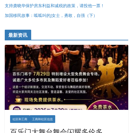
支持龚晓华保护房东利益和减税的政策，请投他一票！
加国移民故事：呱呱叫的J女士，勇敢，自强（下）
最新资讯
社区和工商
工商和社区信息
百乐门大舞台舞会闪耀多伦多