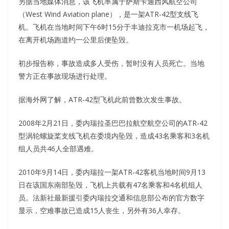
另据当地媒体消息，该飞机率属于萨斯卡通西风航空公司
（West Wind Aviation plane），是一架ATR-42型支线飞
机。飞机在当地时间下午6时15分于丰迪拉克市一机场起飞，
在离开机场跑道约一公里后便坠毁。
初步报告称，事故造成多人受伤，暂时没有人员死亡。当地
警方正在事故现场进行处理。
据海外网了解，ATR-42型飞机此前曾数次发生事故。
2008年2月21日，委内瑞拉圣巴巴拉航空航空公司的ATR-42
型涡轮螺旋桨支线飞机在委境内坠毁，造成43名乘客和3名机
组人员共46人全部遇难。
2010年9月14日，委内瑞拉一架ATR-42客机当地时间9月13
日在该国东南部坠毁，飞机上共载有47名乘客和4名机组人
员。法新社最新援引委内瑞拉交通和信息部公布的官方数字
显示，空难事故已造成15人丧生，另外有36人幸存。