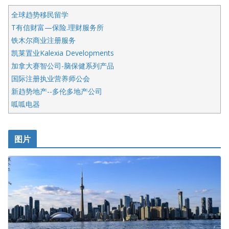
全球趋势移民留学
T有信财富—保险.理财服务所
铁木尔商业注册服务
凯莱置业Kalexia Developments
加拿大赛智公司-脑保健系列产品
国际注册执业营养师公会
新趋势地产--多伦多地产公司
呱呱电器
开明车行KS CAR SALES & SERVICE
皇后金融集团
图片
铁木尔商业注册服务