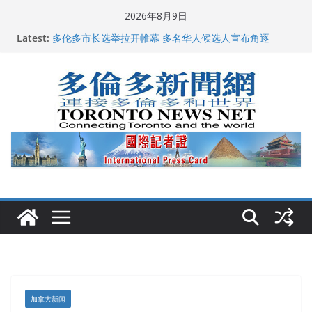
Skip
2026年8月9日
to
Latest:
多伦多市长选举拉开帷幕 多名华人候选人宣布角逐
content
百乐门大舞台舞会闪耀多伦多
特朗普称加拿大“不友善”并批评其领导层 卡尼：谈判事
关加拿大就业
2026加拿大青少年儿童绘画比赛颁奖典礼多伦多举行
龚晓华参加多伦多骄傲大游行 与市民分享竞选理念
加拿大新闻