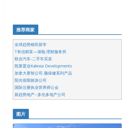
推荐商家
全球趋势移民留学
T有信财富—保险.理财服务所
联合汽车-二手车买卖
凯莱置业Kalexia Developments
加拿大赛智公司-脑保健系列产品
阳光假期旅游公司
国际注册执业营养师公会
新趋势地产--多伦多地产公司
呱呱电器
开明车行KS CAR SALES & SERVICE
图片
健健宝公司
皇后金融集团