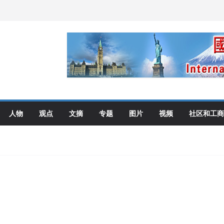
伦多举行
选理念
布角逐
艺术展开幕盛典纪实
人物
观点
文摘
专题
图片
视频
社区和工商