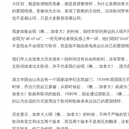
大区别，都是欧洲殖民形象，都是基督教情怀，为什么英裔加拿大
的爱国情感。变被动为主动，表现了新教的主动性。法语歌词带有
也不是都认同，只是大多数英语裔认同。
我参加集会唱《噢……加拿大》的时候，就经常听到身边的人唱不同的歌词
改唱为“all of us”。一些无神论者很反感上帝一词，他们唱到“Go
不是指会不会唱官方歌词，而是能不能由衷地表达出自己的爱国情
我们华人在加拿大历史很长一段时间没有自由和权利，没有荣誉，
文歌词或者法文歌词，并不代表我们会唱《噢……加拿大》，因为
渥太华国会山东边有一个国家战争纪念凯旋门。1939年英国国王
时候，乔治六世起立肃穆，从那时候起，《噢……加拿大》就成为了
加拿大》歌曲和歌词的版权。1980年，国会通过国歌法，《噢…
的认为合适的方式使用这个歌词和歌曲来表达自己的爱国情怀。
历史显示，加拿大人唱《噢……加拿大》的时候，不拘于严格的官
歌词有英文和法文两个版本，而且两个版本不是相互的翻译，没有
官方版本，也广为传唱。歌词是：