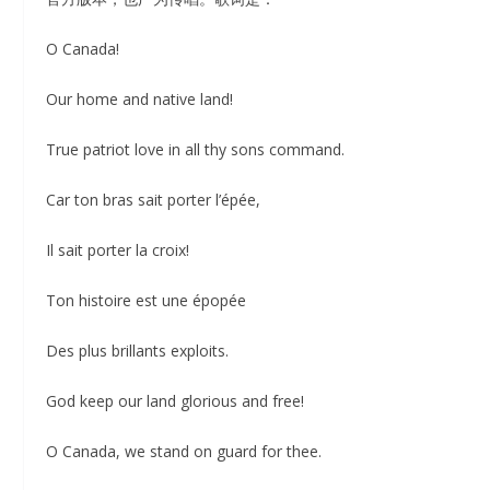
O Canada!
Our home and native land!
True patriot love in all thy sons command.
Car ton bras sait porter l’épée,
Il sait porter la croix!
Ton histoire est une épopée
Des plus brillants exploits.
God keep our land glorious and free!
O Canada, we stand on guard for thee.