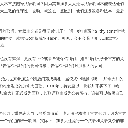
人不直接翻译法语歌词？因为英裔加拿大人觉得法语歌词不能表达他们
天主教的保守性，被动。就这么一点区别，他们还要改各种版本，最后
。女权主义者是很反感“儿子”一词，她们唱到“all thy sons”时就
d”的时候，就把“God”换成“Please”。可见，会不会唱《噢……加拿大》，
感。
也没有辉煌，更没有上帝或者圣徒保佑我们。如果我们只学会官方的英
那表达不出我们的爱国情感，表达不出我们对加拿大的认同。
乔治六世来参加这个凯旋门落成典礼，当仪式中唱起《噢……加拿大》的
约定俗成的加拿大国歌。1970年，英女皇以一块钱加币买下了《噢……
…加拿大》正式成为国歌，其歌词歌曲成为公共所有。谁都可以按照自己
方歌词，重在表达自己的爱国情感。也无法严格拘于官方歌词，因为官方
一个确定的唯一歌词。实际上，加拿大还流行一个法语和英语夹杂的非