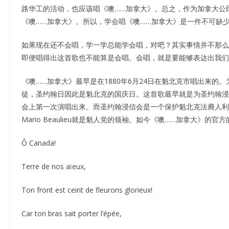
路华工的活动，也应该唱《噢……加拿大》。总之，作为加拿大公
《噢……加拿大》。所以，学会唱《噢……加拿大》是一件不可缺
如果现在还不会唱，学一学总能学会唱，对吧？其实事情并不那么
即便唱得出这首歌也不能算是会唱。会唱，就是要能够表达出我们
《噢……加拿大》最早是在1880年6月24日在魁北克市唱出来的。
徒，圣约翰日因此是魁北克的国庆日。这首歌最早就是为圣约翰浸信会（The S
会上第一次演唱出来。而圣约翰浸信会是一个保护魁北克法裔人利益
Mario Beaulieu就是魁人党的领袖。如今《噢……加拿大》的官
Ô Canada!
Terre de nos aïeux,
Ton front est ceint de fleurons glorieux!
Car ton bras sait porter l’épée,