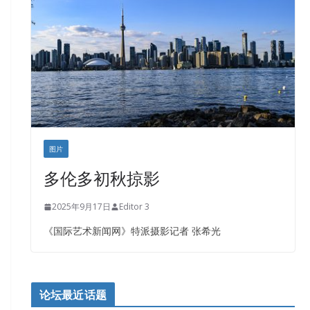
盛达资本
正点印艺设计
图片
多伦多初秋掠影
2025年9月17日
Editor 3
《国际艺术新闻网》特派摄影记者 张希光
论坛最近话题