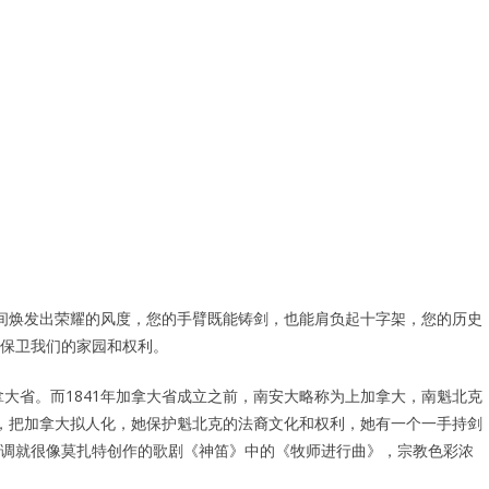
间焕发出荣耀的风度，您的手臂既能铸剑，也能肩负起十字架，您的历史
保卫我们的家园和权利。
拿大省。而1841年加拿大省成立之前，南安大略称为上加拿大，南魁北克
，把加拿大拟人化，她保护魁北克的法裔文化和权利，她有一个一手持剑
调就很像莫扎特创作的歌剧《神笛》中的《牧师进行曲》，宗教色彩浓