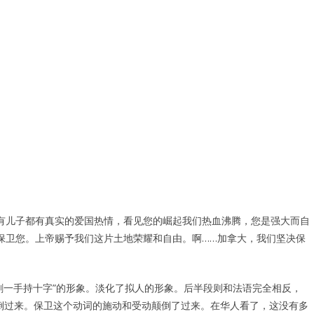
有儿子都有真实的爱国热情，看见您的崛起我们热血沸腾，您是强大而自
保卫您。上帝赐予我们这片土地荣耀和自由。啊……加拿大，我们坚决保
剑一手持十字”的形象。淡化了拟人的形象。后半段则和法语完全相反，
颠倒过来。保卫这个动词的施动和受动颠倒了过来。在华人看了，这没有多