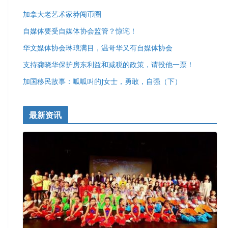
加拿大老艺术家莽闯币圈
自媒体要受自媒体协会监管？惊诧！
华文媒体协会琳琅满目，温哥华又有自媒体协会
支持龚晓华保护房东利益和减税的政策，请投他一票！
加国移民故事：呱呱叫的J女士，勇敢，自强（下）
最新资讯