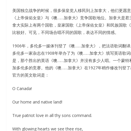
美国独立战争的时候，很多保皇党人移民到上加拿大，他们更愿意会唱《
《上帝保佑女皇》与《噢……加拿大》竞争国歌地位。加拿大是君
拿大实际上有两个国歌，皇家国歌《上帝保佑女皇》和民族国歌《
比较好。可见，不同场合唱不同的国歌，表达不同的情感。
1906年，多伦多一媒体刊登了《噢……加拿大》，把法语歌词翻
多伦多一家杂志在1908年举办了为《噢……加拿大》填写英语歌
是，那个胜出的英语《噢……加拿大》并没有多少人唱。一个蒙特利
加多伦多的竞赛。他的《噢……加拿大》在1927年稍作修改刊登
官方的英文歌词是：
O Canada!
Our home and native land!
True patriot love in all thy sons command.
With glowing hearts we see thee rise,