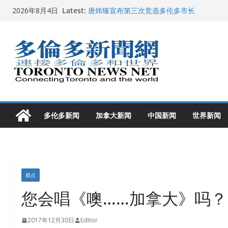
Skip
Latest:
唐炜臻宣布第三次竞选多伦多市长
2026年8月4日
to
2026加拿大青少年儿童绘画比赛颁奖典礼多
龚晓华参加多伦多骄傲大游行 与市民分享竞
content
多伦多市长选举拉开帷幕 多名华人候选人宣
2026深圳国际佛事用品展览会暨沉香文化
多伦多新闻
加拿大新闻
中国新闻
世界新闻
观点
您会唱《噢……加拿大》吗？
2017年12月30日
Editor