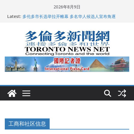
Skip
2026年8月9日
to
Latest:
龚晓华参加多伦多骄傲大游行 与市民分享竞选理念
content
多伦多市长选举拉开帷幕 多名华人候选人宣布角逐
百乐门大舞台舞会闪耀多伦多
特朗普称加拿大“不友善”并批评其领导层 卡尼：谈判事
关加拿大就业
2026加拿大青少年儿童绘画比赛颁奖典礼多伦多举行
工商和社区信息