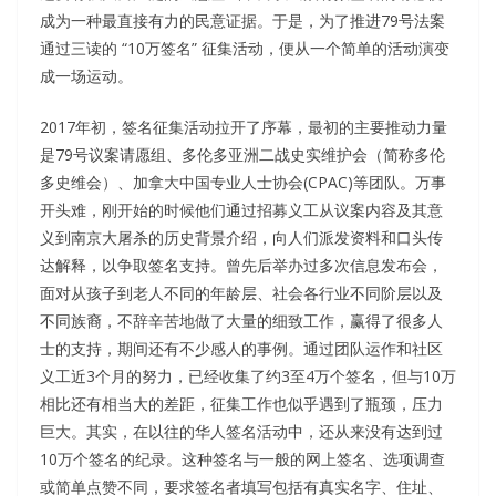
成为一种最直接有力的民意证据。于是，为了推进79号法案
通过三读的 “10万签名” 征集活动，便从一个简单的活动演变
成一场运动。
2017年初，签名征集活动拉开了序幕，最初的主要推动力量
是79号议案请愿组、多伦多亚洲二战史实维护会（简称多伦
多史维会）、加拿大中国专业人士协会(CPAC)等团队。万事
开头难，刚开始的时候他们通过招募义工从议案内容及其意
义到南京大屠杀的历史背景介绍，向人们派发资料和口头传
达解释，以争取签名支持。曾先后举办过多次信息发布会，
面对从孩子到老人不同的年龄层、社会各行业不同阶层以及
不同族裔，不辞辛苦地做了大量的细致工作，赢得了很多人
士的支持，期间还有不少感人的事例。通过团队运作和社区
义工近3个月的努力，已经收集了约3至4万个签名，但与10万
相比还有相当大的差距，征集工作也似乎遇到了瓶颈，压力
巨大。其实，在以往的华人签名活动中，还从来没有达到过
10万个签名的纪录。这种签名与一般的网上签名、选项调查
或简单点赞不同，要求签名者填写包括有真实名字、住址、