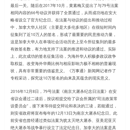
最后一关。随后在2017年10月，黄素梅又提出了与79号法案
相同内容的66号动议并获得了全票通过，从而成功地在安大
略省设立了官方纪念日。在法案与动议的提出和推动过程
中，加拿大华人社区（主要是大多伦多地区）在很短时间内
征集到了近10万人的签名，形成了最重要的民意推动力量，
这是加拿大华人在单项社会活动历史上至今所征集到的最多
有效签名数，有力地支持了法案的推进和动议的通过。实际
上，此次成功的签名征集活动，为海外华人积极参政议政争
取权益、改变海外华裔比例与相应影响力极不相称的普遍现
状，具有非常重要的借鉴意义。《万事通》新闻网记者作了
专程采访，探究这10万签名的由来及其蕴含的现实意义。
2016年12月8日，79号法案《南京大屠杀纪念日法案》在安
省议会通过二读后，按议程提交给了议会所属的“司法政策常
设委员会”，接下来等待提交辩论和表决的三读，若能通过，
则安省政府将宣布每年的12月13日为南京大屠杀纪念日。此
前安省也曾经通过类似法案为犹太灭绝大屠杀、亚美尼亚灭
绝大屠杀等战争暴行设立了法定纪念日。加拿大的法案是具