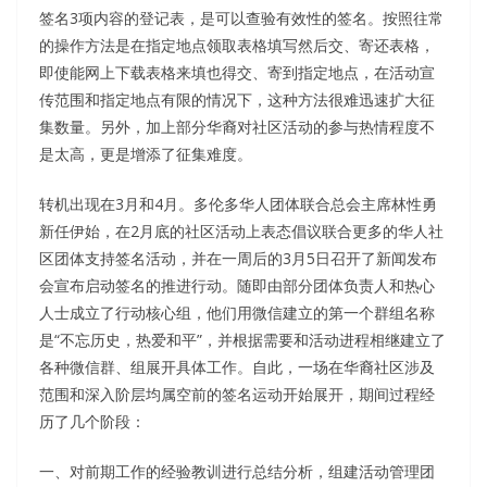
签名3项内容的登记表，是可以查验有效性的签名。按照往常
的操作方法是在指定地点领取表格填写然后交、寄还表格，
即使能网上下载表格来填也得交、寄到指定地点，在活动宣
传范围和指定地点有限的情况下，这种方法很难迅速扩大征
集数量。另外，加上部分华裔对社区活动的参与热情程度不
是太高，更是增添了征集难度。
转机出现在3月和4月。多伦多华人团体联合总会主席林性勇
新任伊始，在2月底的社区活动上表态倡议联合更多的华人社
区团体支持签名活动，并在一周后的3月5日召开了新闻发布
会宣布启动签名的推进行动。随即由部分团体负责人和热心
人士成立了行动核心组，他们用微信建立的第一个群组名称
是“不忘历史，热爱和平”，并根据需要和活动进程相继建立了
各种微信群、组展开具体工作。自此，一场在华裔社区涉及
范围和深入阶层均属空前的签名运动开始展开，期间过程经
历了几个阶段：
一、对前期工作的经验教训进行总结分析，组建活动管理团