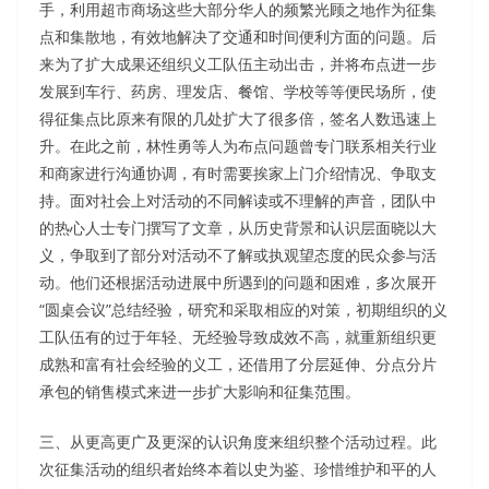
手，利用超市商场这些大部分华人的频繁光顾之地作为征集
点和集散地，有效地解决了交通和时间便利方面的问题。后
来为了扩大成果还组织义工队伍主动出击，并将布点进一步
发展到车行、药房、理发店、餐馆、学校等等便民场所，使
得征集点比原来有限的几处扩大了很多倍，签名人数迅速上
升。在此之前，林性勇等人为布点问题曾专门联系相关行业
和商家进行沟通协调，有时需要挨家上门介绍情况、争取支
持。面对社会上对活动的不同解读或不理解的声音，团队中
的热心人士专门撰写了文章，从历史背景和认识层面晓以大
义，争取到了部分对活动不了解或执观望态度的民众参与活
动。他们还根据活动进展中所遇到的问题和困难，多次展开
“圆桌会议”总结经验，研究和采取相应的对策，初期组织的义
工队伍有的过于年轻、无经验导致成效不高，就重新组织更
成熟和富有社会经验的义工，还借用了分层延伸、分点分片
承包的销售模式来进一步扩大影响和征集范围。
三、从更高更广及更深的认识角度来组织整个活动过程。此
次征集活动的组织者始终本着以史为鉴、珍惜维护和平的人