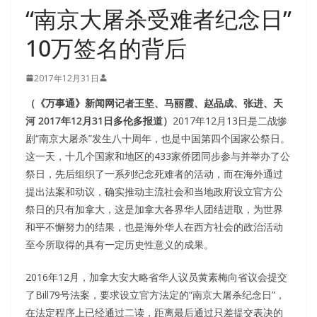
“南京大屠杀受难者纪念日”
10万签名的背后
2017年12月31日
（《万事通》新闻网记者王坚、马丽霞、赵品成、张进、天
河
2017
年
12
月
31
日多伦多报道）
2017年12月13日是二战惨
剧“南京大屠杀”发生八十周年，也是中国第四个国家公祭日。
这一天，十几个国家和地区的433家侨团同步参与并举办了公
祭日，先后组织了一系列纪念死难者的活动，而在海外通过
提出法案和动议，确实推动主流社会和当地政府设立官方公
祭日的只有加拿大，这是加拿大各界华人团结进取，为世界
和平不懈努力的结果，也是海外华人在西方社会的政治活动
至今所取得的具有一定历史性意义的成果。
2016年12月，加拿大安大略省华人议员黄素梅向省议会提交
了Bill79号法案，要求设立官方法定的“南京大屠杀纪念日”，
在法定程序上已经通过二读，距离最后通过只差提交表决的