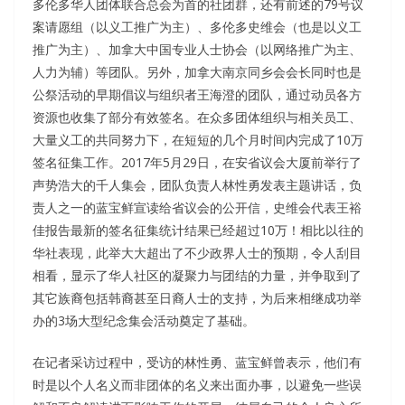
多伦多华人团体联合总会为首的社团群，还有前述的79号议
案请愿组（以义工推广为主）、多伦多史维会（也是以义工
推广为主）、加拿大中国专业人士协会（以网络推广为主、
人力为辅）等团队。另外，加拿大南京同乡会会长同时也是
公祭活动的早期倡议与组织者王海澄的团队，通过动员各方
资源也收集了部分有效签名。在众多团体组织与相关员工、
大量义工的共同努力下，在短短的几个月时间内完成了10万
签名征集工作。2017年5月29日，在安省议会大厦前举行了
声势浩大的千人集会，团队负责人林性勇发表主题讲话，负
责人之一的蓝宝鲜宣读给省议会的公开信，史维会代表王裕
佳报告最新的签名征集统计结果已经超过10万！相比以往的
华社表现，此举大大超出了不少政界人士的预期，令人刮目
相看，显示了华人社区的凝聚力与团结的力量，并争取到了
其它族裔包括韩裔甚至日裔人士的支持，为后来相继成功举
办的3场大型纪念集会活动奠定了基础。
在记者采访过程中，受访的林性勇、蓝宝鲜曾表示，他们有
时是以个人名义而非团体的名义来出面办事，以避免一些误