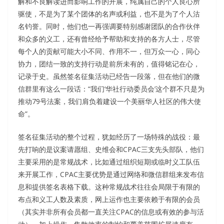
解和不良解读进而影响工作的开展，纯属自己的个人良心所
驱使，不是为了某个团体的名声或利益，也不是为了个人沽
名钓誉。同时，他们也一再强调要特别感谢团队的合作伙伴
和众多的义工，还有曾经给予帮助和支持的各方人士，尽管
每个人的贡献可能大小不同、作用不一，但万众一心，同心
协力，团结一致的支持行动是前所未有的，值得铭记在心，
记录于史。虽然签名征集活动已经告一段落，但在他们的微
信群里有这么一段话：“我们‘华社行动委员会’这个群不只是为
推动79号法案，我们肩负着建设一个美丽华人社区的伟大使
命”。
签名征集活动的整个过程，犹如经历了一场特殊的战役：最
先打响的是议案请愿组、史维会和CPAC三支先头部队，他们
主要采用的是常规战术，比如通过组织短期或临时义工队伍
来开展工作，CPAC主要优势是通过网络和微信群组来发布信
息和提供签名表格下载。这种常规战术往往会局限于有限的
布点和义工人数及素质，网上运作也主要依赖于有限的会员
（其实并非所有会员都一直关注CPAC的信息或有效的参与活