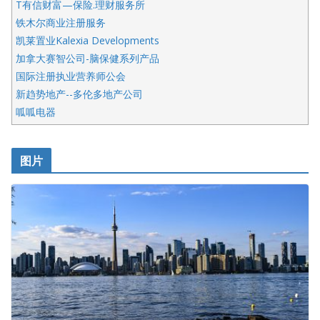
T有信财富—保险.理财服务所
铁木尔商业注册服务
凯莱置业Kalexia Developments
加拿大赛智公司-脑保健系列产品
国际注册执业营养师公会
新趋势地产--多伦多地产公司
呱呱电器
开明车行KS CAR SALES & SERVICE
皇后金融集团
图片
铁木尔商业注册服务