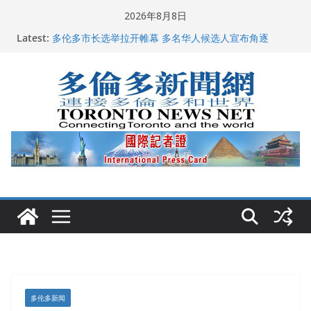
Skip
2026年8月8日
to
龚晓华参加多伦多骄傲大游行 与市民分享竞选理念
Latest:
content
多伦多市长选举拉开帷幕 多名华人候选人宣布角逐
百乐门大舞台舞会闪耀多伦多
特朗普称加拿大“不友善”并批评其领导层 卡尼：谈判事
关加拿大就业
2026加拿大青少年儿童绘画比赛颁奖典礼多伦多举行
多伦多新闻