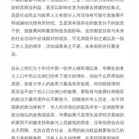
妨碍其商业利益，甚至以影响生意为由驱走搭建的征集点。
四是社会民众与政界人士有部分人对活动有可能引发族裔不
和或煽动仇恨有所担忧。五是原本就存在的敌意分子的故意
干扰、挑拨离间和蓄意制造负面影响。这些都是目前与未来
的社会活动中必须面对的现实，可见局面开创之难以及一线
工作人员的艰辛，活动成果来之不易，未来前程亦任重道
远。
自从上世纪九十年代中新一轮华人移民潮以来，华裔在加拿
大人口中所占比例已经有了很大的增长，但由于众所周知的
原因，加拿大华人的政界力量虽有所改观，却仍然很薄弱，
甚至远不如个别人口比例少的族裔，要取得与族裔比例相应
的政治力量尚需作出不断努力。回顾海外华人历史，在不同
国家的政治体制下，华人经济地位的提高并非一定就能带来
政治地位的改善或提高，华裔如果只是埋头追求经济基础的
积累而不积极支持和参与上层建筑的营造，没有馅饼会自动
从天而降。尤其在西方社会，合理的政治权益都要靠自己的
努力来积极争取，没有人会主动馈赠。在某些国家和地区，