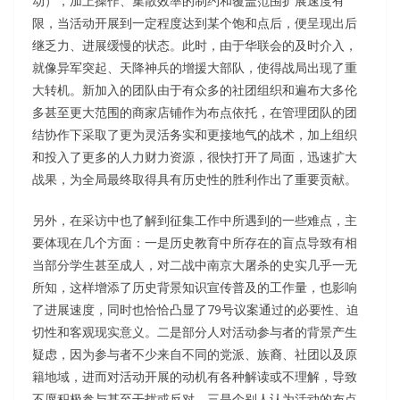
动），加上操作、集散效率的制约和覆盖范围扩展速度有
限，当活动开展到一定程度达到某个饱和点后，便呈现出后
继乏力、进展缓慢的状态。此时，由于华联会的及时介入，
就像异军突起、天降神兵的增援大部队，使得战局出现了重
大转机。新加入的团队由于有众多的社团组织和遍布大多伦
多甚至更大范围的商家店铺作为布点依托，在管理团队的团
结协作下采取了更为灵活务实和更接地气的战术，加上组织
和投入了更多的人力财力资源，很快打开了局面，迅速扩大
战果，为全局最终取得具有历史性的胜利作出了重要贡献。
另外，在采访中也了解到征集工作中所遇到的一些难点，主
要体现在几个方面：一是历史教育中所存在的盲点导致有相
当部分学生甚至成人，对二战中南京大屠杀的史实几乎一无
所知，这样增添了历史背景知识宣传普及的工作量，也影响
了进展速度，同时也恰恰凸显了79号议案通过的必要性、迫
切性和客观现实意义。二是部分人对活动参与者的背景产生
疑虑，因为参与者不少来自不同的党派、族裔、社团以及原
籍地域，进而对活动开展的动机有各种解读或不理解，导致
不愿积极参与甚至干扰或反对。三是个别人认为活动的布点