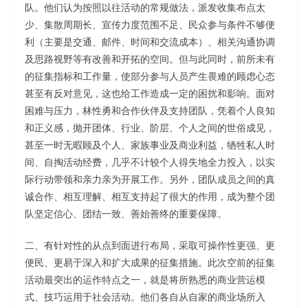
队。他们认为按照以往活动的常规做法，派发收集布点太
少、集散周期长、宣传力度范围不足、民众参与条件不够便
利（主要是交通、邮件、时间和交流成本）、相关沟通协调
及思路视野等有改善和开拓的空间。但与此同时，前所未有
的征集指标和工作量，使部分参与人员产生畏难的顾虑心态
甚至有反对意见，这也给工作造成一定的困扰和影响。面对
困难与压力，林性勇和合作伙伴及支持团队，凭着个人良知
和正义感，抛开团体、行业、阶层、个人之间的世俗成见，
甚至一时无暇顾及个人、家族事业及商业利益，牺牲私人时
间、自掏活动经费，几乎不计较个人得失地全力投入，以实
际行动带领和亲力亲为开展工作。另外，团队成员之间的真
诚合作、相互理解、相互支持起了很大的作用，成为整个团
队坚定信心、团结一致、善始善终的重要保障。
二、有针对性的从点到面进行布局，采取可操作性更强、更
便民、更易于深入和扩大成果的征集措施。此次空前的征集
活动最突出的运作特点之一，就是将所熟悉的商业营运模
式、技巧运用于社会活动。他们各自从自家的商业场所入