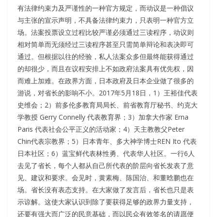
有法律约束力及严谨性的一种官方规定，而动议是一种倡议
与主张的宣示声明，不具备法律约束力，只表明一种官方立
场。法案投票设立过程比较严谨必须通过三读程序，动议则
相对简单而无须经过三读程序甚至只需简单辩论和表决即可
通过。但根据以往的经验，私人法案众多但最终能获得通过
的却很少，而且在议程安排上不如政府法案具有优先权，因
而难上加难。在政界方面，日本政府及日本企业做了很多的
游说，对省长的影响不小。2017年5月18日，1）王裕佳代表
史维会；2）前多伦多教育局局长、前省教育厅秘书、约克大
学教授 Gerry Connelly 代表教育界；3）加拿大作家 Erna
Paris 代表社会公平正义的活动家；4）天主教教父Peter
Chin代表宗教界；5）日本青年、多大神学博士REN Ito 代表
日本社区；6）蓝宝鲜代表林性勇、代表华人社区。一行6人
去见了省长，每个人都从自己所代表的阶层向省长发表了意
见、建议和要求。会见时，黄素梅、陈国治、和董晗鹏也在
场。省长没有表态支持。在大家做了发言后，省长也只是表
示谅解。这使大家认识到除了要获得足够的政界力量支持，
还要有强大而广泛的民意基础，而以民众有效签名的请愿便