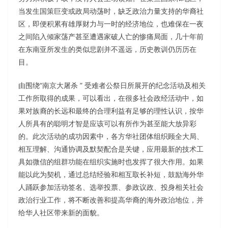
当发生国策巨变或政局动荡时，缺乏政治力量支持的华裔社
区，即便积累有雄厚财力与一时的经济地位，也难保在一夜
之间陷入倾家荡产甚至遭遇家破人亡的惨痛局面，几十年前
在东南亚所发生的类似悲剧并不遥远，历史教训仍历历在
目。
由围绕“南京大屠杀 ” 受难者公祭日所展开的纪念活动及相关
工作所取得的成果，可以看出，在很多社会政经活动中，如
果对族裔的长远和最终的合理利益有足够的理性认识，按华
人所具有的聪明才智是应该可以有所作为甚至能大放异彩
的。此次活动的成功因素中，各方华社团体组织顾全大局、
相互理解、沟通协调及默契配合是关键，应用最新的技术工
具如微信的组群功能在组织实施时也发挥了很大作用。如果
能以此为契机，通过总结经验和相互取长补短，鼓励海外华
人踊跃参加活动签名、选举投票、参政议政、投身相关社会
政治行业工作，将不断改善和提高华裔的海外政治地位，并
给华人社区带来新的面貌。