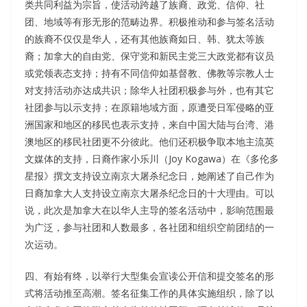
类共同利益为宗旨，使活动跨越了族裔、政党、信仰、社
团、地域等有形无形的范畴边界。积极推动和参与签名活动
的族裔不仅仅是华人，还有其他族裔如日、韩、犹太等族
裔；加拿大的自由党、保守党和新民主党三大政党都有议员
或党领表态支持；持有不同信仰如基督教、佛教等宗教人士
对支持活动亦达成共识；除华人社团积极参与外，也有其它
社团参与以示支持；在原籍地域方面，原遭受日军侵略的亚
洲国家和地区的移民也表示支持，来自中国大陆与台湾、港
澳地区的移民社团更不分彼此。他们还积极争取本地主流英
文媒体的支持，日裔作家小乐川（Joy Kogawa）在《多伦多
星报》撰文支持设立南京大屠杀纪念日，她阐述了自己作为
日裔加拿大人支持设立南京大屠杀纪念日的十大理由。可以
说，此次是加拿大在以华人主导的签名活动中，影响范围最
为广泛，参与社团和人数最多，各社团和组织空前团结的一
次运动。
四、有始有终，以举行大型集会宣读公开信和提交签名的形
式将活动推至高潮。签名征集工作的具体实施组织，除了以