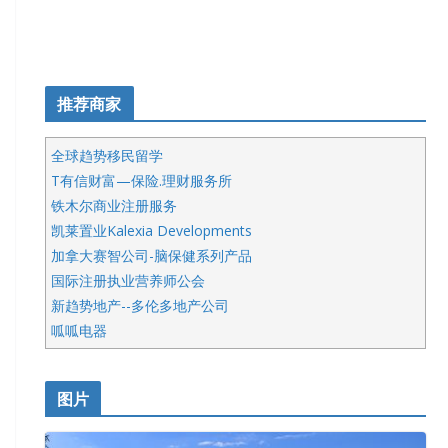
推荐商家
全球趋势移民留学
T有信财富—保险.理财服务所
铁木尔商业注册服务
凯莱置业Kalexia Developments
加拿大赛智公司-脑保健系列产品
国际注册执业营养师公会
新趋势地产--多伦多地产公司
呱呱电器
开明车行KS CAR SALES & SERVICE
皇后金融集团
图片
铁木尔商业注册服务