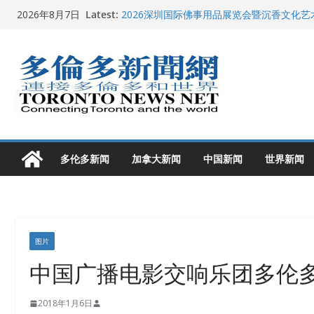
Skip
Latest:
2026深圳国际佛事用品展览会暨沉香文化
2026年8月7日
to
特朗普称加拿大“不友善”并批评其领导层 卡
就业
content
2026加拿大青少年儿童绘画比赛颁奖典礼多
龚晓华参加多伦多骄傲大游行 与市民分享竞
多伦多市长选举拉开帷幕 多名华人候选人宣
多伦多新闻
加拿大新闻
中国新闻
世界新闻
图片
中国广播电影交响乐团多伦
2018年1月6日