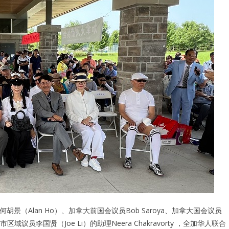
员何胡景（Alan Ho）、加拿大前国会议员Bob Saroya、加拿大国会议员
锦市区域议员李国贤（Joe Li）的助理Neera Chakravorty ，全加华人联合