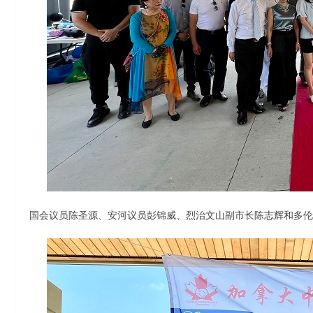
国会议员陈圣源、安河议员彭锦威、烈治文山副市长陈志辉和多伦