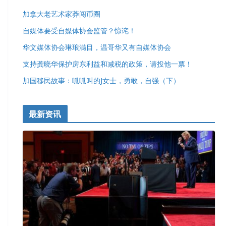
加拿大老艺术家莽闯币圈
自媒体要受自媒体协会监管？惊诧！
华文媒体协会琳琅满目，温哥华又有自媒体协会
支持龚晓华保护房东利益和减税的政策，请投他一票！
加国移民故事：呱呱叫的J女士，勇敢，自强（下）
最新资讯