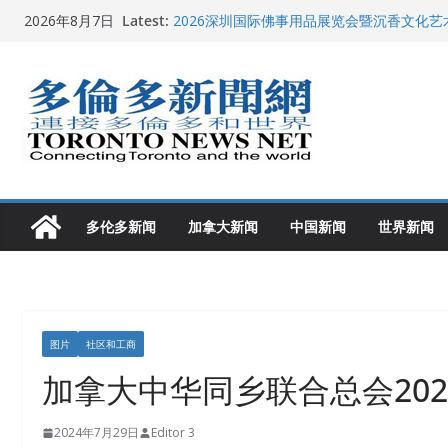
Skip
Latest:
2026深圳国际佛事用品展览会暨沉香文化
2026年8月7日
to
特朗普称加拿大“不友善”并批评其领导层 卡
就业
content
2026加拿大青少年儿童绘画比赛颁奖典礼多
龚晓华参加多伦多骄傲大游行 与市民分享竞
多伦多市长选举拉开帷幕 多名华人候选人宣
多伦多新闻
加拿大新闻
中国新闻
世界新闻
图片
社区和工商
加拿大中华同乡联合总会20
2024年7月29日
Editor 3