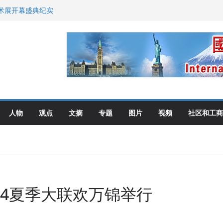
艺术展开幕盛典纪实
尼：谈判事关加拿大
伦多举行
选理念
布角逐
人物
观点
文摘
专题
图片
视频
社区和工商
24夏季大联欢万锦举行