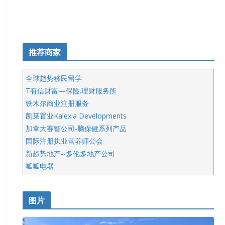
推荐商家
全球趋势移民留学
T有信财富—保险.理财服务所
铁木尔商业注册服务
凯莱置业Kalexia Developments
加拿大赛智公司-脑保健系列产品
国际注册执业营养师公会
新趋势地产--多伦多地产公司
呱呱电器
开明车行KS CAR SALES & SERVICE
皇后金融集团
图片
铁木尔商业注册服务