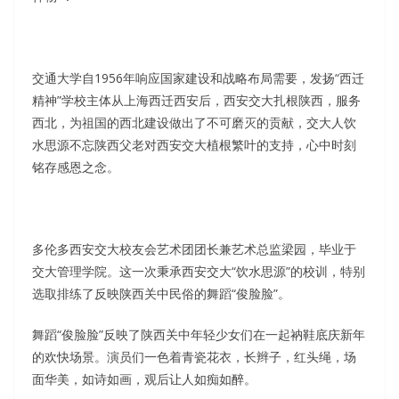
交通大学自1956年响应国家建设和战略布局需要，发扬“西迁
精神”学校主体从上海西迁西安后，西安交大扎根陕西，服务
西北，为祖国的西北建设做出了不可磨灭的贡献，交大人饮
水思源不忘陕西父老对西安交大植根繁叶的支持，心中时刻
铭存感恩之念。
多伦多西安交大校友会艺术团团长兼艺术总监梁园，毕业于
交大管理学院。这一次秉承西安交大“饮水思源”的校训，特别
选取排练了反映陕西关中民俗的舞蹈“俊脸脸”。
舞蹈“俊脸脸”反映了陕西关中年轻少女们在一起衲鞋底庆新年
的欢快场景。演员们一色着青瓷花衣，长辫子，红头绳，场
面华美，如诗如画，观后让人如痴如醉。