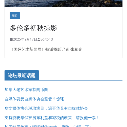
图片
多伦多初秋掠影
2025年9月17日
Editor 3
《国际艺术新闻网》特派摄影记者 张希光
论坛最近话题
加拿大老艺术家莽闯币圈
自媒体要受自媒体协会监管？惊诧！
华文媒体协会琳琅满目，温哥华又有自媒体协会
支持龚晓华保护房东利益和减税的政策，请投他一票！
加国移民故事：呱呱叫的J女士，勇敢，自强（下）