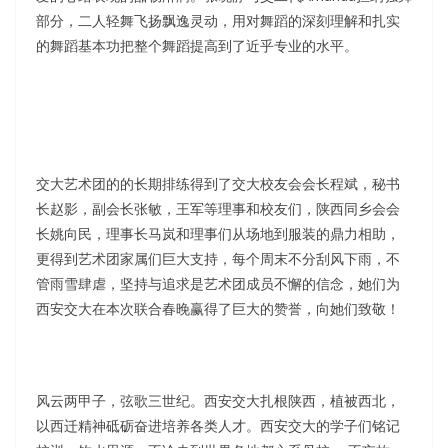
部分，二人轻舞飞扬飘逸灵动，用对舞蹈的深刻理解和扎实
的舞蹈基本功把整个舞蹈提高到了近乎专业的水平。
交大艺术团的的长期排练得到了交大校友会会长程斌，秘书
长赵影，副会长张敏，王军等理事和校友们，陕西同乡会会
长姚向民，理事长马岚和理事们从场地到服装的鼎力相助，
更得到艺术团家属们巨大支持，每个周末不分刮风下雨，不
管雨雪肆虐，坚持与追求是艺术团成员不懈的信念，她们为
西安交大在本次联合春晚赢得了巨大的赞誉，向她们致敬！
风云两甲子，弦歌三世纪。西安交大扎根陕西，植被西北，
以西迁精神砥砺奋进培养各类人才。西安交大的学子们铭记