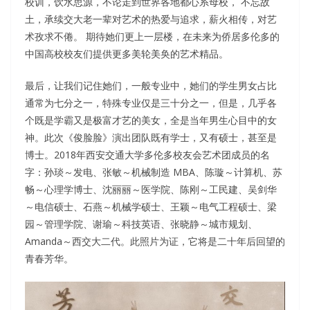
校训，饮水思源，不论走到世界各地都心系母校， 不忘故
土，承续交大老一辈对艺术的热爱与追求，薪火相传，对艺
术孜求不倦。 期待她们更上一层楼，在未来为侨居多伦多的
中国高校校友们提供更多美轮美奂的艺术精品。
最后，让我们记住她们，一般专业中，她们的学生男女占比
通常为七分之一，特殊专业仅是三十分之一，但是，几乎各
个既是学霸又是极富才艺的美女，全是当年男生心目中的女
神。此次《俊脸脸》演出团队既有学士，又有硕士，甚至是
博士。2018年西安交通大学多伦多校友会艺术团成员的名
字：孙琰～发电、张敏～机械制造 MBA、陈璇～计算机、苏
畅～心理学博士、沈丽丽～医学院、陈刚～工民建、吴剑华
～电信硕士、石燕～机械学硕士、王颖～电气工程硕士、梁
园～管理学院、谢瑜～科技英语、张晓静～城市规划、
Amanda～西交大二代。此照片为证，它将是二十年后回望的
青春芳华。