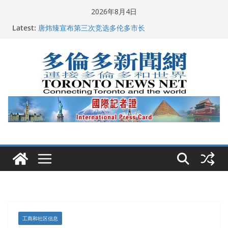
Skip
2026年8月4日
to
2026深圳国际佛事用品展览会暨沉香文化艺术展开幕盛
Latest:
content
典纪实
唐炜臻宣布第三次竞选多伦多市长
2026加拿大青少年儿童绘画比赛颁奖典礼多伦多举行
龚晓华参加多伦多骄傲大游行 与市民分享竞选理念
多伦多市长选举拉开帷幕 多名华人候选人宣布角逐
工商和社区信息