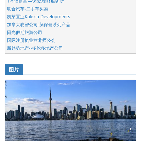
T有信财富—保险.理财服务所
联合汽车-二手车买卖
凯莱置业Kalexia Developments
加拿大赛智公司-脑保健系列产品
阳光假期旅游公司
国际注册执业营养师公会
新趋势地产--多伦多地产公司
呱呱电器
开明车行KS CAR SALES & SERVICE
图片
健健宝公司
皇后金融集团
盛达资本
正点印艺设计