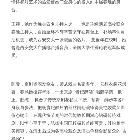
情怀和对艺术的热爱使她们全身心的投入到本届春晚的舞
台。
王颖，她作为晚会四名主持人之一，也是连续两届高校联合
春晚主持人，自始至终不辞辛苦坚守在舞台上，补场串词灵
活机变，成为西安交大一张靓丽的名片。 想当年在校时，她
曾是西安交大广播电台播音员，全国大学生辨论赛冠军队成
员。
陈璇，京剧资深发烧友，师从戏曲名家多年。 云想衣裳花想
容，春风拂槛露华浓，一出京剧 “贵妃醉酒” 唱腔字清、板
正、腔纯， 糅合了传统京剧花衫旦下腰、袖舞、醉步等各种
身段与步法。把杨贵妃醉后的丝丝闺怨演绎得美艳姣柔又而
仪态端庄，在现代快节奏的时代能够长期潜心钻研传统戏
剧，以恒心至千里，弘扬中国国粹极其难能可贵，其扮相华
美雍容，在演出后成为各高校观众及演员争相合影留念的“吉
祥物”！