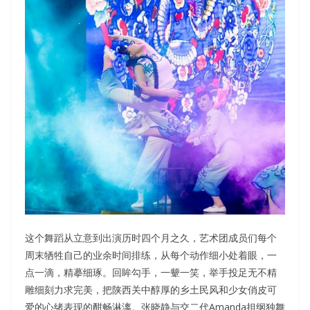
这个舞蹈从立意到出演历时四个月之久，艺术团成员们每个
周末牺牲自己的业余时间排练，从每个动作细小处着眼，一
点一滴，精摹细琢。回眸勾手，一颦一笑，举手投足无不精
雕细刻力求完美，把陕西关中醇厚的乡土民风和少女俏皮可
爱的心绪表现的酣畅淋漓。张晓静与交二代Amanda担纲独舞