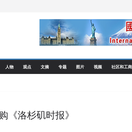
伦多举行
选理念
布角逐
艺术展开幕盛典纪实
人物
观点
文摘
专题
图片
视频
社区和工商
收购《洛杉矶时报》