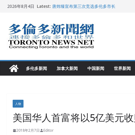
Skip
Latest:
唐炜臻宣布第三次竞选多伦多市长
2026年8月4日
to
2026加拿大青少年儿童绘画比赛颁奖典礼多
龚晓华参加多伦多骄傲大游行 与市民分享竞
content
多伦多市长选举拉开帷幕 多名华人候选人宣
2026深圳国际佛事用品展览会暨沉香文化
多伦多新闻
加拿大新闻
中国新闻
世界新闻
人物
美国华人首富将以5亿美元
2018年2月7日
Editor