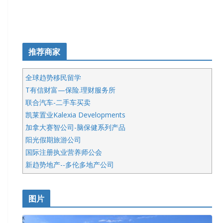
推荐商家
全球趋势移民留学
T有信财富—保险.理财服务所
联合汽车-二手车买卖
凯莱置业Kalexia Developments
加拿大赛智公司-脑保健系列产品
阳光假期旅游公司
国际注册执业营养师公会
新趋势地产--多伦多地产公司
呱呱电器
开明车行KS CAR SALES & SERVICE
图片
健健宝公司
皇后金融集团