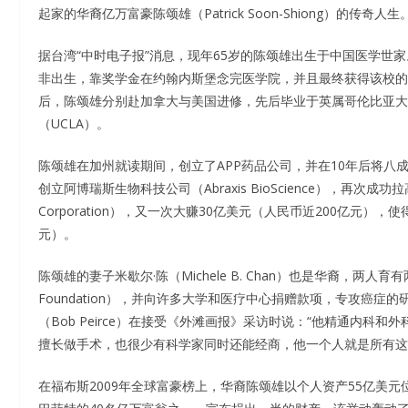
起家的华裔亿万富豪陈颂雄（Patrick Soon-Shiong）的传奇人生
据台湾“中时电子报”消息，现年65岁的陈颂雄出生于中国医学世
非出生，靠奖学金在约翰内斯堡念完医学院，并且最终获得该校的医
后，陈颂雄分别赴加拿大与美国进修，先后毕业于英属哥伦比亚大学（Univer
（UCLA）。
陈颂雄在加州就读期间，创立了APP药品公司，并在10年后将八
创立阿博瑞斯生物科技公司（Abraxis BioScience），再次成
Corporation），又一次大赚30亿美元（人民币近200亿元）
元）。
陈颂雄的妻子米歇尔·陈（Michele B. Chan）也是华裔，两人育有两名
Foundation），并向许多大学和医疗中心捐赠款项，专攻癌
（Bob Peirce）在接受《外滩画报》采访时说：“他精通内
擅长做手术，也很少有科学家同时还能经商，他一个人就是所有这
在福布斯2009年全球富豪榜上，华裔陈颂雄以个人资产55亿美元