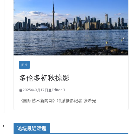
盛达资本
正点印艺设计
图片
多伦多初秋掠影
2025年9月17日
Editor 3
《国际艺术新闻网》特派摄影记者 张希光
论坛最近话题