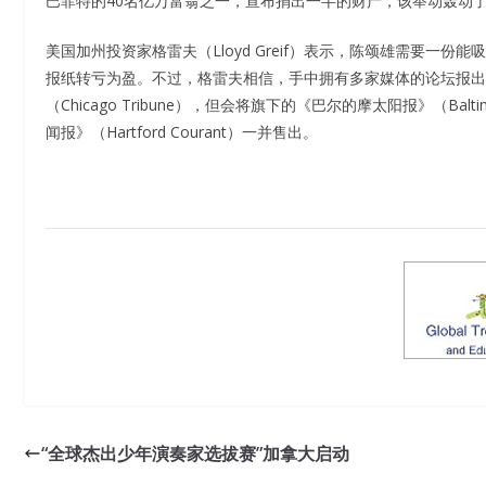
巴菲特的40名亿万富翁之一，宣布捐出一半的财产，该举动轰动
美国加州投资家格雷夫（Lloyd Greif）表示，陈颂雄需要
报纸转亏为盈。不过，格雷夫相信，手中拥有多家媒体的论坛报出版集团（T
（Chicago Tribune），但会将旗下的《巴尔的摩太阳报》（Balti
闻报》（Hartford Courant）一并售出。
“全球杰出少年演奏家选拔赛”加拿大启动