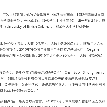
。
家。二次大战期间，他的父母举家从中国移民到南非。1952年陈颂雄在南
学博士学位，毕业成绩在189名学生中排名第4名，那一年他24岁。随
sity of British Columbia）和加州大学洛杉矶分校
成股份和公司售出，大赚46亿美元（人民币近300亿元）。随后与人合伙
功拉高公司市值，2010年将公司与股票售予美国赛尔基因公司（Celgene
，使得陈颂雄的身价水涨船高，2016年身价高达90亿美元（人民币约560亿
子女。夫妻创立了“陈颂雄家庭基金会”（Chan Soon-Shiong Family
症的研究。阿博瑞斯生物科技公司负责政府公关的资深副总裁鲍勃·皮尔斯
科和外科，既是医生，又是科学家，还是成功的商人。很少有懂内科的医生同时
些职业身份的完美结合。”
位列第87位，是美国华商首富。2010年8月，陈颂雄成为首批响应盖茨和