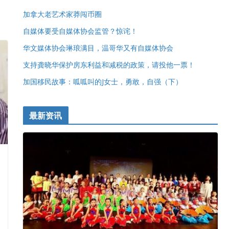
加拿大老艺术家莽闯币圈
自媒体要受自媒体协会监管？惊诧！
华文媒体协会琳琅满目，温哥华又有自媒体协会
支持龚晓华保护房东利益和减税的政策，请投他一票！
加国移民故事：呱呱叫的J女士，勇敢，自强（下）
最新资讯