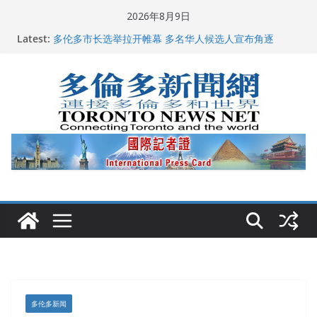
Skip
2026年8月9日
to
Latest:
龚晓华参加多伦多骄傲大游行 与市民分享竞选理念
content
多伦多市长选举拉开帷幕 多名华人候选人宣布角逐
百乐门大舞台舞会闪耀多伦多
特朗普称加拿大“不友善”并批评其领导层 卡尼：谈判事
关加拿大就业
2026加拿大青少年儿童绘画比赛颁奖典礼多伦多举行
多伦多新闻