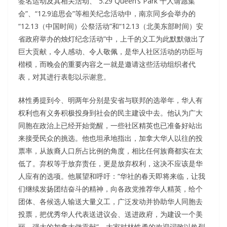
签名运动及其相关活动、“5.29 Queen’s Park 千人请愿集
会”、“12.9追思会”等相关纪念活动中，南京同乡会举办的
“12.13（中国时间）公祭活动”和“12.13（北美东部时间）安
省政府举办的烛灯纪念活动”中，上千的义工为此默默做出了
巨大贡献，令人感动、令人敬佩，是华人社区活动的功臣与
楷模，而晚会的重要内容之一就是邀请这些活动组织者代
表，对其进行表彰以示谢意。
林性勇提到今、明两年分别是安省与联邦的选举年，华人有
权利也有义务积极投身到社会的民主建设中去。他认为广大
同胞在政治上已经开始觉醒，一些社区精英也已准备好站出
来接受民众的挑选。他也坦承地指出，加拿大华人以往的投
票率，从族裔人口所占比例的角度，相比任何族裔都实在太
低了。弃权等于放弃责任，更是放弃权利，这决不应该是华
人应有的选项。他展望和呼吁：“华社的春天即将来临，让我
们继续发扬团结奋斗的精神，向各政党推荐华人精英，给个
团体、各候选人输送大量义工，广泛发动并协助华人同胞去
投票，把优秀华人代表送进议会、送进政府，为建设一个美
丽、强大的加拿大做贡献”。大家对林性勇的欢迎词致以热烈