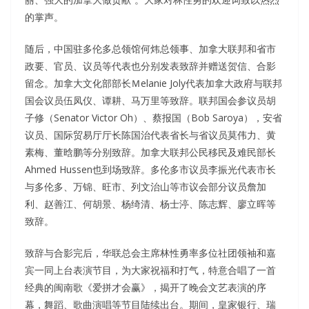
的掌声。
随后，中国驻多伦多总领馆何炜总领事、加拿大联邦和省市
政要、官员、议员等代表也分别发表致辞并赠送贺信、合影
留念。加拿大文化部部长Ｍelanie Joly代表加拿大政府与联邦
国会议员伍凤仪、谭耕、马万里等致辞。联邦国会参议员胡
子修（Senator Victor Oh）、蔡报国（Bob Saroya），安省
议员、国际贸易厅厅长陈国治代表省长与省议员莫伟力、黄
素梅、董晗鹏等分别致辞。加拿大联邦公民移民及难民部长
Ahmed Hussen也到场致辞。多伦多市议员李振光代表市长
与多伦多、万锦、旺市、列文治山等市议会部分议员詹加
利、赵善江、何胡景、杨绮清、杨士渟、陈志辉、廖立晖等
致辞。
致辞与合影完后，华联总会主席林性勇率多位社团领袖和嘉
宾一同上台表演节目，为大家祝福和打气，特意合唱了一首
经典的闽南歌《爱拼才会赢》，揭开了晚会文艺表演的序
幕，舞蹈、歌曲演唱等节目陆续出台。期间，皇家银行、瑞