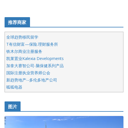
推荐商家
全球趋势移民留学
T有信财富—保险.理财服务所
铁木尔商业注册服务
凯莱置业Kalexia Developments
加拿大赛智公司-脑保健系列产品
国际注册执业营养师公会
新趋势地产--多伦多地产公司
呱呱电器
开明车行KS CAR SALES & SERVICE
皇后金融集团
图片
铁木尔商业注册服务