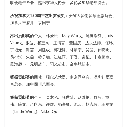
联会老年协会、越棉寮华人协会、多伦多加华老年协会。
庆祝加拿大150周年杰出贡献奖
：安省大多伦多顺德总商会、
加拿大王府井、翁国宁
杰出贡献奖
的个人：林爱民、May Wong、鲍黄瑞芬、Judy
Yeung、张波、杨宝凤、王清官、董国庆、达义法师、陈琳、
丁增元、谢茹、周建成、郭晓锋、林炳宁、吴健、孙晓明、
翁小斌、朱燕、穆子臻、边红丽、丁香、谢征、丰泰超市、
蓝海超市、元明超市、阳光超市、金牛城超市。
积极贡献奖
的团体：现代艺术团、南京同乡会、深圳社团联
合总会、加中四川总商会。
积极贡献奖
的个人：吴龙光、张世陆、赵维桐、蔡玮、黄
伟、陈文、赵向东、许群、杨海峰、流云、林志伟、王丽娟
（Linda Wang)、Vikko Qu。