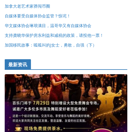
加拿大老艺术家莽闯币圈
自媒体要受自媒体协会监管？惊诧！
华文媒体协会琳琅满目，温哥华又有自媒体协会
支持龚晓华保护房东利益和减税的政策，请投他一票！
加国移民故事：呱呱叫的J女士，勇敢，自强（下）
最新资讯