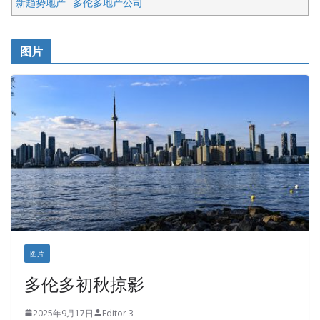
新趋势地产--多伦多地产公司
呱呱电器
开明车行KS CAR SALES & SERVICE
图片
健健宝公司
皇后金融集团
盛达资本
正点印艺设计
图片
多伦多初秋掠影
2025年9月17日
Editor 3