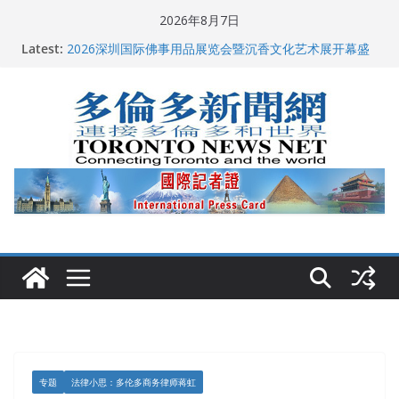
Skip
2026年8月7日
多伦多市长选举拉开帷幕 多名华人候选人宣布角逐
to
Latest:
2026深圳国际佛事用品展览会暨沉香文化艺术展开幕盛
content
典纪实
特朗普称加拿大“不友善”并批评其领导层 卡尼：谈判事
关加拿大就业
2026加拿大青少年儿童绘画比赛颁奖典礼多伦多举行
龚晓华参加多伦多骄傲大游行 与市民分享竞选理念
专题
法律小思：多伦多商务律师蒋虹