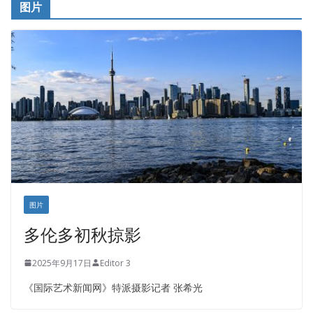
图片
健健宝公司
皇后金融集团
盛达资本
正点印艺设计
图片
多伦多初秋掠影
2025年9月17日
Editor 3
《国际艺术新闻网》特派摄影记者 张希光