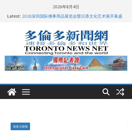
Skip
2026年8月4日
to
Latest:
2026深圳国际佛事用品展览会暨沉香文化艺术展开幕盛
content
典纪实
唐炜臻宣布第三次竞选多伦多市长
2026加拿大青少年儿童绘画比赛颁奖典礼多伦多举行
龚晓华参加多伦多骄傲大游行 与市民分享竞选理念
多伦多市长选举拉开帷幕 多名华人候选人宣布角逐
加拿大新闻