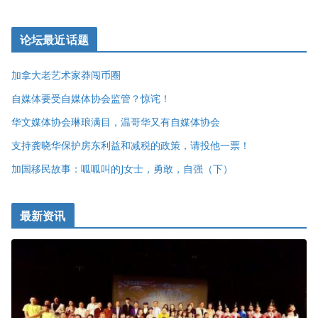
论坛最近话题
加拿大老艺术家莽闯币圈
自媒体要受自媒体协会监管？惊诧！
华文媒体协会琳琅满目，温哥华又有自媒体协会
支持龚晓华保护房东利益和减税的政策，请投他一票！
加国移民故事：呱呱叫的J女士，勇敢，自强（下）
最新资讯