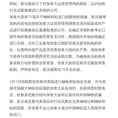
和铝，新法规加大了对加拿大边境管理局的授权，以识别和
打击试图逃避进口关税的公司。
加拿大原有71项关于钢铁和铝进口的限制性措施，新法规增
加的内容包括授权加拿大边境管理局调查在境内组装或对产
品进行轻微修改以逃避检查的公司，在确定关税时参考出口
国市场价格是否扭曲而更富灵活性，根据国内市场价格确定
进口关税，允许工会参加加拿大国际贸易法庭等机构的诉
讼，以查明外国产品是否伤害加拿大国内生产商。增加加拿
大政府与美国和墨西哥官员的会晤次数。为确保执法机构具
备采取行动所需的全部资源，加拿大政府还将开启紧急审查
机制。声明发布后，新法规将在15天后生效。
3月1日特朗普宣布将对美国进口钢铁和铝加征关税，作为美
国市场最大钢铝供应国的加拿大反应强烈，在获得暂时豁免
后，杜鲁多把精力转向加拿大如何认真对待外国钢铁的威
胁，多次表态要与美国合作打击试图在北美倾销过剩钢铁和
铝的国家，并发誓不会让加拿大成为中国钢铝进入美国市场
的后门。