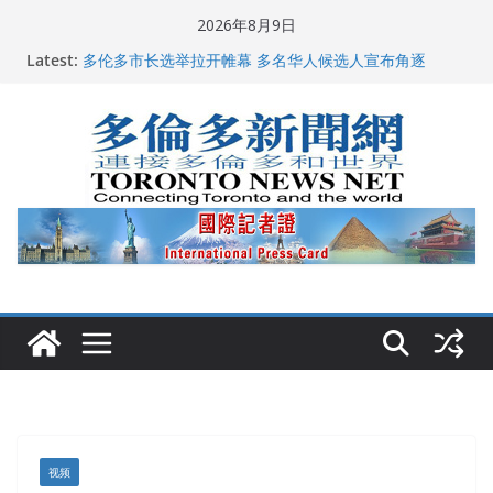
Skip
2026年8月9日
龚晓华参加多伦多骄傲大游行 与市民分享竞选理念
to
Latest:
多伦多市长选举拉开帷幕 多名华人候选人宣布角逐
content
百乐门大舞台舞会闪耀多伦多
特朗普称加拿大“不友善”并批评其领导层 卡尼：谈判事
关加拿大就业
2026加拿大青少年儿童绘画比赛颁奖典礼多伦多举行
视频