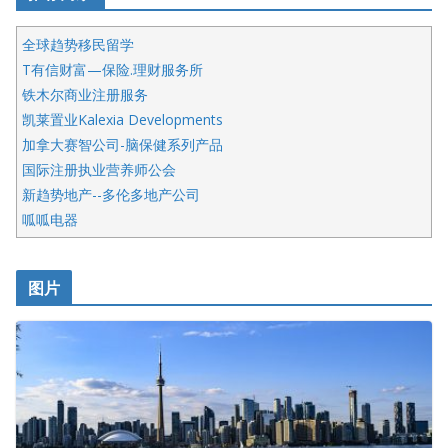
全球趋势移民留学
T有信财富—保险.理财服务所
铁木尔商业注册服务
凯莱置业Kalexia Developments
加拿大赛智公司-脑保健系列产品
国际注册执业营养师公会
新趋势地产--多伦多地产公司
呱呱电器
开明车行KS CAR SALES & SERVICE
皇后金融集团
图片
铁木尔商业注册服务