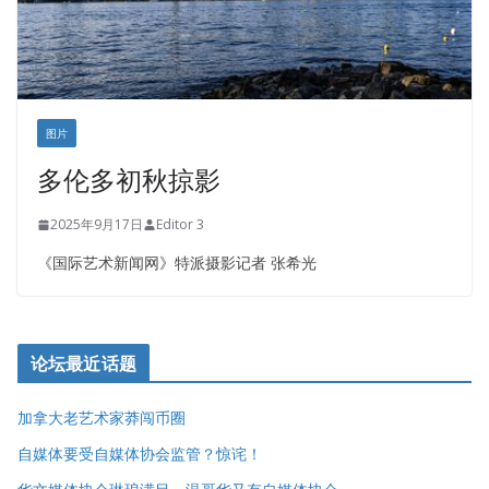
图片
多伦多初秋掠影
2025年9月17日
Editor 3
《国际艺术新闻网》特派摄影记者 张希光
论坛最近话题
加拿大老艺术家莽闯币圈
自媒体要受自媒体协会监管？惊诧！