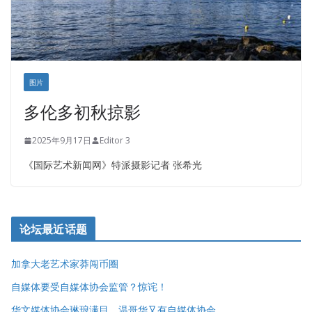
图片
多伦多初秋掠影
2025年9月17日
Editor 3
《国际艺术新闻网》特派摄影记者 张希光
论坛最近话题
加拿大老艺术家莽闯币圈
自媒体要受自媒体协会监管？惊诧！
华文媒体协会琳琅满目，温哥华又有自媒体协会