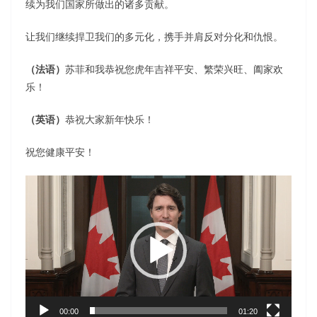
续为我们国家所做出的诸多贡献。
让我们继续捍卫我们的多元化，携手并肩反对分化和仇恨。
（法语）
苏菲和我恭祝您虎年吉祥平安、繁荣兴旺、阖家欢
乐！
（英语）
恭祝大家新年快乐！
祝您健康平安！
视
频
播
放
器
00:00
01:20