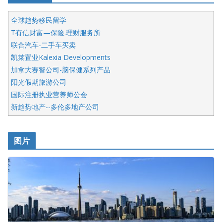
全球趋势移民留学
T有信财富—保险.理财服务所
联合汽车-二手车买卖
凯莱置业Kalexia Developments
加拿大赛智公司-脑保健系列产品
阳光假期旅游公司
国际注册执业营养师公会
新趋势地产--多伦多地产公司
呱呱电器
开明车行KS CAR SALES & SERVICE
图片
健健宝公司
皇后金融集团
盛达资本
正点印艺设计