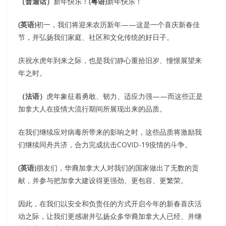
（普通话）
新年快乐！
(粤语)
新年快乐！
(英语)
初一，我们将迎来农历新年——这是一个喜庆新春佳
节，并弘扬我们家庭、社区和文化传统的好日子。
庆祝水虎年到来之际，也是我们静心重拾旧岁、憧憬展望来
年之时。
（法语）
虎年象征着勇敢、韧力、适应力强——而这些正是
加拿大人在疫情大流行期间所展现出来的品质。
在我们继续应对病毒所带来的影响之时，这些品质将激励我
们继续同舟共济，合力完成抗击COVID-19疫情的斗争。
(英语)
朋友们，华裔加拿大人对我们的国家做出了无数的贡
献，并参与把加拿大建设得更强劲、更包容、更繁荣。
因此，在我们以安全和负责任的方式开启今年的新春喜庆活
动之际，让我们更感谢并弘扬众多华裔加拿大人已经、并继