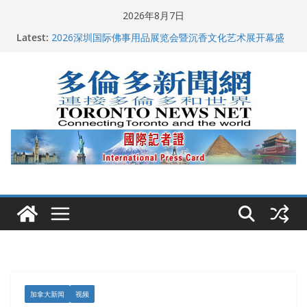
Skip
2026年8月7日
to
多伦多市长选举拉开帷幕 多名华人候选人宣布角逐
Latest:
2026深圳国际佛事用品展览会暨沉香文化艺术展开幕盛
content
典纪实
特朗普称加拿大“不友善”并批评其领导层 卡尼：谈判事
关加拿大就业
2026加拿大青少年儿童绘画比赛颁奖典礼多伦多举行
龚晓华参加多伦多骄傲大游行 与市民分享竞选理念
加拿大新闻
视频