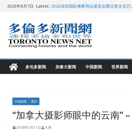
Skip
Latest:
2026深圳国际佛事用品展览会暨沉香文化
2026年8月7日
to
特朗普称加拿大“不友善”并批评其领导层 卡
就业
content
2026加拿大青少年儿童绘画比赛颁奖典礼多
龚晓华参加多伦多骄傲大游行 与市民分享竞
多伦多市长选举拉开帷幕 多名华人候选人宣
多伦多新闻
加拿大新闻
中国新闻
世界新闻
中国新闻
图片
“加拿大摄影师眼中的云南” 
2018年5月11日
大侠