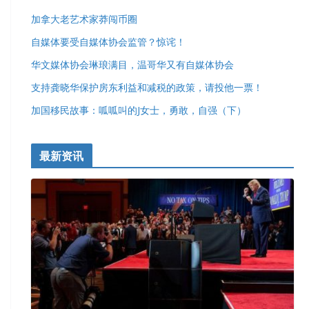
加拿大老艺术家莽闯币圈
自媒体要受自媒体协会监管？惊诧！
华文媒体协会琳琅满目，温哥华又有自媒体协会
支持龚晓华保护房东利益和减税的政策，请投他一票！
加国移民故事：呱呱叫的J女士，勇敢，自强（下）
最新资讯