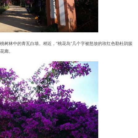
桃树林中的青瓦白墙。稍近，”桃花岛”几个字被怒放的玫红色勒杜鹃簇
花廊。