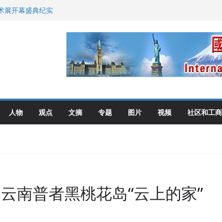
艺术展开幕盛典纪实
尼：谈判事关加拿大
伦多举行
选理念
布角逐
人物
观点
文摘
专题
图片
视频
社区和工商
– 云南普者黑桃花岛“云上的家”