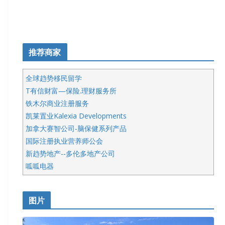
推荐商家
全球趋势移民留学
T有信财富—保险.理财服务所
铁木尔商业注册服务
凯莱置业Kalexia Developments
加拿大赛智公司-脑保健系列产品
国际注册执业营养师公会
新趋势地产--多伦多地产公司
呱呱电器
开明车行KS CAR SALES & SERVICE
皇后金融集团
图片
铁木尔商业注册服务