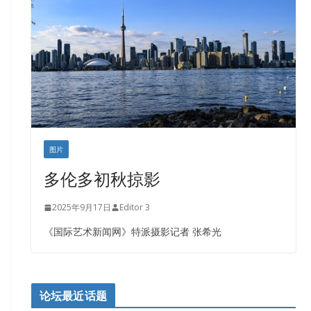
盛达资本
正点印艺设计
图片
多伦多初秋掠影
2025年9月17日
Editor 3
《国际艺术新闻网》特派摄影记者 张希光
论坛最近话题