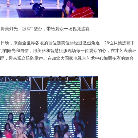
的舞美灯光，纵深T型台，带给观众一场视觉盛宴
8月18日晚，来自全世界各地的百位选美佳丽经过激烈角逐，26位从预选赛中
们的阳光和自信，用美丽和智慧征服现场每一位观众的心，在才艺表演环
蹈，迎来观众阵阵掌声。在加拿大国家电视台艺术中心绚丽多彩的舞台