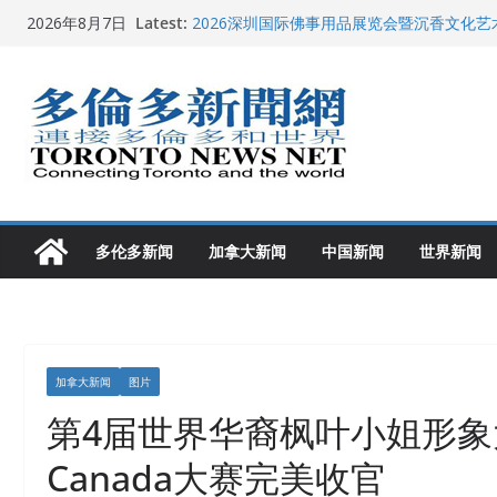
Skip
Latest:
2026深圳国际佛事用品展览会暨沉香文化
2026年8月7日
to
特朗普称加拿大“不友善”并批评其领导层 卡
就业
content
2026加拿大青少年儿童绘画比赛颁奖典礼多
龚晓华参加多伦多骄傲大游行 与市民分享竞
多伦多市长选举拉开帷幕 多名华人候选人宣
多伦多新闻
加拿大新闻
中国新闻
世界新闻
加拿大新闻
图片
第4届世界华裔枫叶小姐形象大使
Canada大赛完美收官