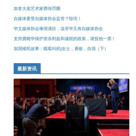
加拿大老艺术家莽闯币圈
自媒体要受自媒体协会监管？惊诧！
华文媒体协会琳琅满目，温哥华又有自媒体协会
支持龚晓华保护房东利益和减税的政策，请投他一票！
加国移民故事：呱呱叫的J女士，勇敢，自强（下）
最新资讯