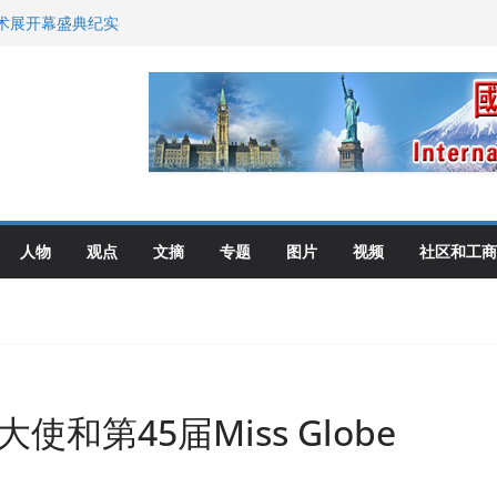
艺术展开幕盛典纪实
尼：谈判事关加拿大
伦多举行
选理念
布角逐
人物
观点
文摘
专题
图片
视频
社区和工商
和第45届Miss Globe