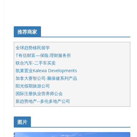
推荐商家
全球趋势移民留学
T有信财富—保险.理财服务所
联合汽车-二手车买卖
凯莱置业Kalexia Developments
加拿大赛智公司-脑保健系列产品
阳光假期旅游公司
国际注册执业营养师公会
新趋势地产--多伦多地产公司
呱呱电器
开明车行KS CAR SALES & SERVICE
图片
健健宝公司
皇后金融集团