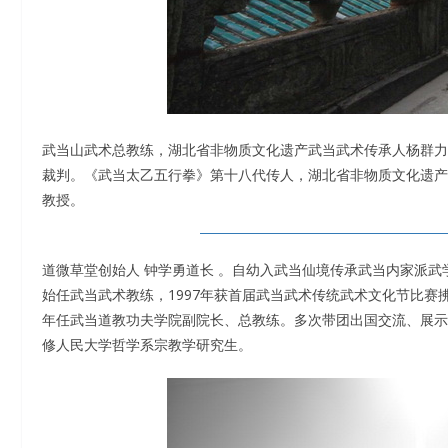
武当山武术总教练，湖北省非物质文化遗产武当武术传承人杨群力
裁判。《武当太乙五行拳》第十八代传人，湖北省非物质文化遗产
教授。
道微草堂创始人 钟学勇道长 。自幼入武当仙境传承武当内家派武
始任武当武术教练，1997年获首届武当武术传统武术文化节比赛拂尘
年任武当道教功夫学院副院长、总教练。多次带团出国交流、展示。2
修人民大学哲学系宗教学研究生。