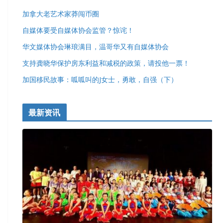
加拿大老艺术家莽闯币圈
自媒体要受自媒体协会监管？惊诧！
华文媒体协会琳琅满目，温哥华又有自媒体协会
支持龚晓华保护房东利益和减税的政策，请投他一票！
加国移民故事：呱呱叫的J女士，勇敢，自强（下）
最新资讯