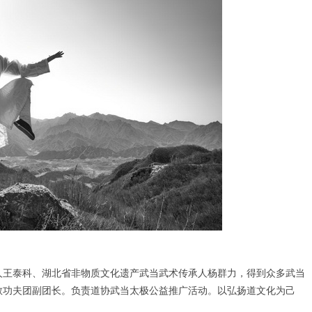
人王泰科、湖北省非物质文化遗产武当武术传承人杨群力，得到众多武当
教功夫团副团长。负责道协武当太极公益推广活动。以弘扬道文化为己