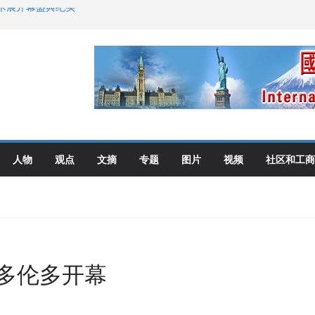
艺术展开幕盛典纪实
伦多举行
选理念
布角逐
人物
观点
文摘
专题
图片
视频
社区和工商
日多伦多开幕