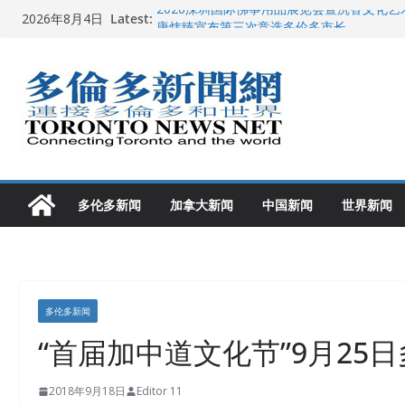
Skip
Latest:
2026深圳国际佛事用品展览会暨沉香文化
2026年8月4日
to
唐炜臻宣布第三次竞选多伦多市长
2026加拿大青少年儿童绘画比赛颁奖典礼多
content
龚晓华参加多伦多骄傲大游行 与市民分享竞
多伦多市长选举拉开帷幕 多名华人候选人宣
多伦多新闻
加拿大新闻
中国新闻
世界新闻
多伦多新闻
“首届加中道文化节”9月25
2018年9月18日
Editor 11