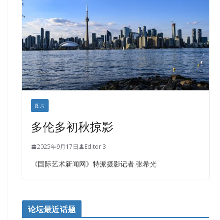
盛达资本
正点印艺设计
图片
多伦多初秋掠影
2025年9月17日
Editor 3
《国际艺术新闻网》特派摄影记者 张希光
论坛最近话题