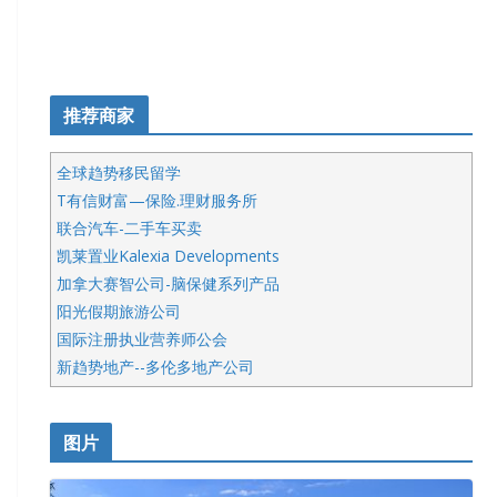
推荐商家
全球趋势移民留学
T有信财富—保险.理财服务所
联合汽车-二手车买卖
凯莱置业Kalexia Developments
加拿大赛智公司-脑保健系列产品
阳光假期旅游公司
国际注册执业营养师公会
新趋势地产--多伦多地产公司
呱呱电器
开明车行KS CAR SALES & SERVICE
图片
健健宝公司
皇后金融集团