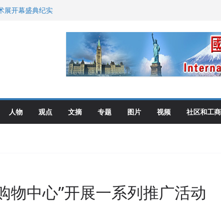
艺术展开幕盛典纪实
尼：谈判事关加拿大
伦多举行
选理念
布角逐
人物
观点
文摘
专题
图片
视频
社区和工商
购物中心”开展一系列推广活动