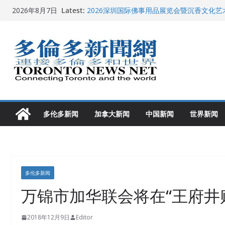
Skip
Latest:
2026深圳国际佛事用品展览会暨沉香文化
2026年8月7日
to
特朗普称加拿大“不友善”并批评其领导层 卡
就业
content
2026加拿大青少年儿童绘画比赛颁奖典礼多
龚晓华参加多伦多骄傲大游行 与市民分享竞
多伦多市长选举拉开帷幕 多名华人候选人宣
多伦多新闻
加拿大新闻
中国新闻
世界新闻
多伦多新闻
万锦市加华联会将在“王府井
2018年12月9日
Editor