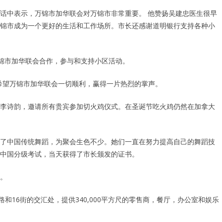
话中表示，万锦市加华联会对万锦市非常重要。 他赞扬吴建忠医生很早
锦市成为一个更好的生活和工作场所。市长还感谢道明银行支持各种小
与万锦市加华联会合作，参与和支持小区活动。
希望万锦市加华联会一切顺利，赢得一片热烈的掌声。
李诗韵，邀请所有贵宾参加切火鸡仪式。在圣诞节吃火鸡仍然在加拿大
了中国传统舞蹈，为聚会生色不少。她们一直在努力提高自己的舞蹈技
中国分级考试，当天获得了市长颁发的证书。
。
号高速公路和16街的交汇处，提供340,000平方尺的零售商，餐厅，办公室和娱乐