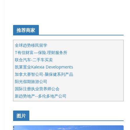
推荐商家
全球趋势移民留学
T有信财富—保险.理财服务所
联合汽车-二手车买卖
凯莱置业Kalexia Developments
加拿大赛智公司-脑保健系列产品
阳光假期旅游公司
国际注册执业营养师公会
新趋势地产--多伦多地产公司
呱呱电器
开明车行KS CAR SALES & SERVICE
图片
健健宝公司
皇后金融集团