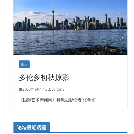
盛达资本
正点印艺设计
图片
多伦多初秋掠影
2025年9月17日
Editor 3
《国际艺术新闻网》特派摄影记者 张希光
论坛最近话题