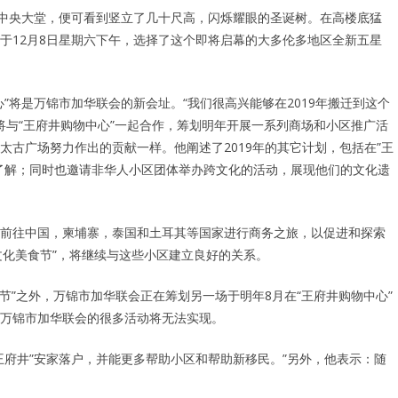
”中央大堂，便可看到竖立了几十尺高，闪烁耀眼的圣诞树。在高楼底猛
于12月8日星期六下午，选择了这个即将启幕的大多伦多地区全新五星
”将是万锦市加华联会的新会址。“我们很高兴能够在2019年搬迁到这个
会将与“王府井购物中心”一起合作，筹划明年开展一系列商场和小区推广活
古广场努力作出的贡献一样。他阐述了2019年的其它计划，包括在”王
了解；同时也邀请非华人小区团体举办跨文化的活动，展现他们的文化遗
前往中国，柬埔寨，泰国和土耳其等国家进行商务之旅，以促进和探索
文化美食节”，将继续与这些小区建立良好的关系。
节”之外，万锦市加华联会正在筹划另一场于明年8月在“王府井购物中心”
万锦市加华联会的很多活动将无法实现。
王府井”安家落户，并能更多帮助小区和帮助新移民。”另外，他表示：随