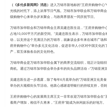
（《多伦多新闻网》消息）
进入万锦市新地标的“王府井购物中心
光线的衬托下，添上浓厚节日气氛。万锦市加华联会和万锦华商会
级购物中心来举办岁末聚会，与政商界朋友一同庆祝节日。
万锦市加华联会和万锦华商会主席吴建忠医生说，“王府井购物中心
占地10,000平方尺的新空间。”吴建忠医生表示，万锦市加华联
动，以支持这个充满活力的万锦市，就象该会多年来在城市广场和太
府井购物中心”举办多元文化活动，促进非华人小区对中国文化的
产，双互体验各自的文化特色。
万锦华商会是万锦市加华联会属下的商界交流组织，现正计划组织
商机。通过万锦市加华联会举办多年的街头品牌活动 –“万锦亚洲
吴建忠医生进一步透露，除了每年6月底举办的“万锦亚洲文化美食
举办的大规模街头节活动。他衷心感谢道明银行的持续支持，否则
王府井购物中心的发展商主席王文一非常欢迎万锦市加华联会在“
着商户增加，相信不久将来，“王府井”能成为休闲娱乐的好地方。