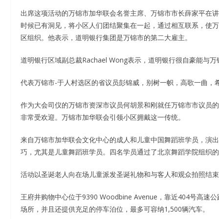
出席这项活动的万锦市加华联会名誉主席、万锦市市长薛家平在讲
时候已有洞见，将小区人们团结聚集在一起，通过相互联系，使万
区组织。他表示，道明银行集团是万锦市的第二大雇主。
道明银行区域副总裁Rachael Wong表示，道明银行很自豪能
代表万锦市-于人村选区的省议员彭锦威，别树一帜，高歌一曲，
作为大会司仪的万锦市资深市议员何胡景和刚就任万锦市市议员的
非常受欢迎。万锦市加华联会引领小区拥戴这一传统。
来自万锦市加华联会文化中心的成人和儿童中国舞蹈班学员，演出
巧，尤其是儿童舞蹈班学员。四名学员通过了北京舞蹈学院组织的
活动以圣诞老人向在场儿童派发圣诞礼物和与客人和观众拍照结束
王府井购物中心位于9390 Woodbine Avenue，靠近404
场所，并且还提供充足的停车泊位，最多可容纳1,500辆汽车。