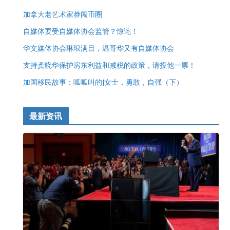
加拿大老艺术家莽闯币圈
自媒体要受自媒体协会监管？惊诧！
华文媒体协会琳琅满目，温哥华又有自媒体协会
支持龚晓华保护房东利益和减税的政策，请投他一票！
加国移民故事：呱呱叫的J女士，勇敢，自强（下）
最新资讯