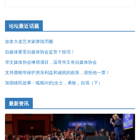
论坛最近话题
加拿大老艺术家莽闯币圈
自媒体要受自媒体协会监管？惊诧！
华文媒体协会琳琅满目，温哥华又有自媒体协会
支持龚晓华保护房东利益和减税的政策，请投他一票！
加国移民故事：呱呱叫的J女士，勇敢，自强（下）
最新资讯