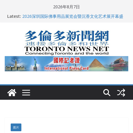
Skip
2026年8月7日
to
多伦多市长选举拉开帷幕 多名华人候选人宣布角逐
Latest:
2026深圳国际佛事用品展览会暨沉香文化艺术展开幕盛
content
典纪实
特朗普称加拿大“不友善”并批评其领导层 卡尼：谈判事
关加拿大就业
2026加拿大青少年儿童绘画比赛颁奖典礼多伦多举行
龚晓华参加多伦多骄傲大游行 与市民分享竞选理念
图片