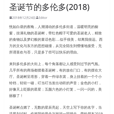
圣诞节的多伦多(2018)
2018年12月24日
Editor
恍如白昼的夜晚，人潮涌动的多伦多街道，温暖明亮的橱
窗，挂满礼物的圣诞树，带红色帽子可爱的圣诞老人，精致
的食物以及梦幻般的童话色彩…..似乎很美，却离我很远。西
方的文化与东方的思想碰撞，从完全陌生到懵懂地接受，无
所谓喜欢与否，只是多了些可以快乐的理由。
来到多伦多的大街上，每个角落都让人感受到过节的气氛。
几乎所有的商场都摆着圣诞树，有的放在门口，有的摆在大
厅。圣诞树呈塔形，穿着一件绿衣裳，身上挂着的一个个小
铃铛，轻轻一碰，叮当叮当发出动听的声音；金色的小灯，
好像天上眨眼的星星；五颜六色的小灯笼，一闪一闪的，美
丽极了！
圣诞树点燃了，无数的星辰亮起，天空上写下你的名字，当
流星划过时，也把我的思念与祝福一同捎去。带给朋友2019