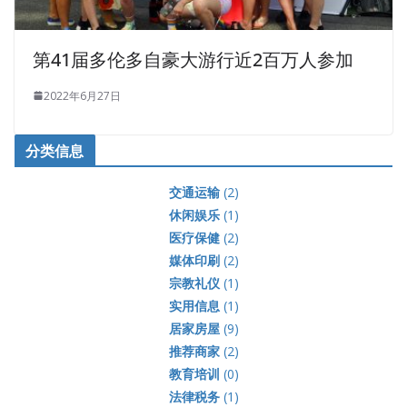
第41届多伦多自豪大游行近2百万人参加
2022年6月27日
分类信息
交通运输
(2)
休闲娱乐
(1)
医疗保健
(2)
媒体印刷
(2)
宗教礼仪
(1)
实用信息
(1)
居家房屋
(9)
推荐商家
(2)
教育培训
(0)
法律税务
(1)