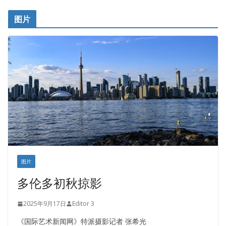
开明车行KS CAR SALES & SERVICE
图片
健健宝公司
皇后金融集团
盛达资本
正点印艺设计
图片
多伦多初秋掠影
2025年9月17日
Editor 3
《国际艺术新闻网》特派摄影记者 张希光