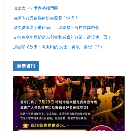
加拿大老艺术家莽闯币圈
自媒体要受自媒体协会监管？惊诧！
华文媒体协会琳琅满目，温哥华又有自媒体协会
支持龚晓华保护房东利益和减税的政策，请投他一票！
加国移民故事：呱呱叫的J女士，勇敢，自强（下）
最新资讯