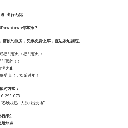
送 出行无忧
Downtown停车难？
，需预约服务，凭票免费上车，直达索尼剧院。
后提前预约！提前预约！
提前预约！）
额满为止
享受演出，欢乐过年！
预约方式：
6-299-0751
 “春晚校巴+人数+出发地”
出行须知
出发地点