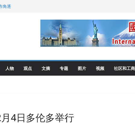
选理念
布角逐
尼：谈判事关加拿大
伦多举行
人物
观点
文摘
专题
图片
视频
社区和工商
2月4日多伦多举行