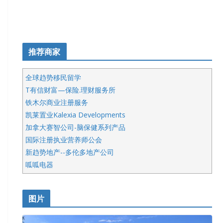
推荐商家
全球趋势移民留学
T有信财富—保险.理财服务所
铁木尔商业注册服务
凯莱置业Kalexia Developments
加拿大赛智公司-脑保健系列产品
国际注册执业营养师公会
新趋势地产--多伦多地产公司
呱呱电器
开明车行KS CAR SALES & SERVICE
皇后金融集团
图片
铁木尔商业注册服务