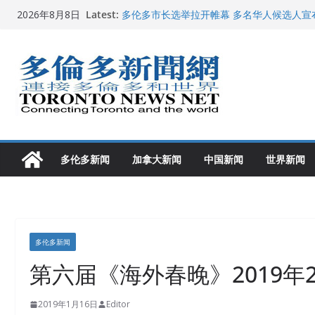
龚晓华参加多伦多骄傲大游行 与市民分享竞
Skip
Latest:
2026年8月8日
多伦多市长选举拉开帷幕 多名华人候选人宣
to
百乐门大舞台舞会闪耀多伦多
特朗普称加拿大“不友善”并批评其领导层 卡
content
就业
2026加拿大青少年儿童绘画比赛颁奖典礼多
多伦多新闻
加拿大新闻
中国新闻
世界新闻
多伦多新闻
第六届《海外春晚》2019年
2019年1月16日
Editor