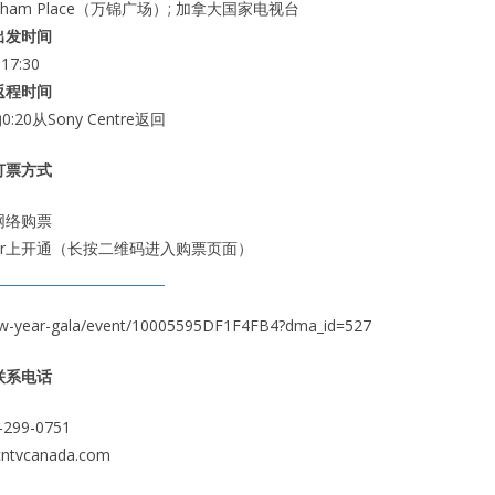
Markham Place（万锦广场）; 加拿大国家电视台
出发时间
17:30
返程时间
20从Sony Centre返回
订票方式
网络购票
ster上开通（长按二维码进入购票页面）
-new-year-gala/event/10005595DF1F4FB4?dma_id=527
联系电话
-299-0751
ntvcanada.com