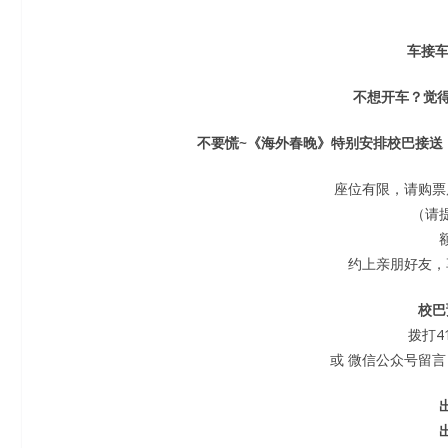
车接车
不想开车？觉得
不要慌~《海外春晚》特别安排校巴接送
座位有限，请购票
（请
约上亲朋好友，
校巴
拨打41
或 微信公众号留言