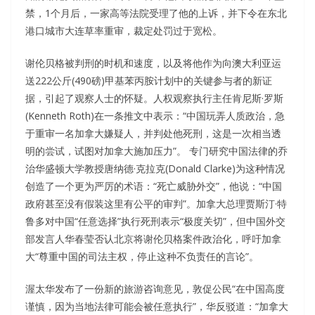
禁，1个月后，一家高等法院受理了他的上诉，并下令在东北
港口城市大连草率重审，裁定处罚过于宽松。
谢伦贝格被判刑的时机和速度，以及将他作为向澳大利亚运
送222公斤(490磅)甲基苯丙胺计划中的关键参与者的新证
据，引起了观察人士的怀疑。人权观察执行主任肯尼斯·罗斯
(Kenneth Roth)在一条推文中表示：“中国玩弄人质政治，急
于重审一名加拿大嫌疑人，并判处他死刑，这是一次相当透
明的尝试，试图对加拿大施加压力”。 专门研究中国法律的乔
治华盛顿大学教授唐纳德·克拉克(Donald Clarke)为这种情况
创造了一个更为严厉的术语：“死亡威胁外交”，他说：“中国
政府甚至没有假装这里有公平的审判”。加拿大总理贾斯汀·特
鲁多对中国“任意选择”执行死刑表示“极度关切”，但中国外交
部发言人华春莹否认北京将谢伦贝格案件政治化，呼吁加拿
大“尊重中国的司法主权，停止这种不负责任的言论”。
渥太华发布了一份新的旅游咨询意见，敦促公民“在中国高度
谨慎，因为当地法律可能会被任意执行”，华反驳道：“加拿大