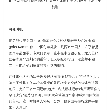
(由法新社提供)谢伦贝格在周一的死刑判决之前已被判处15年
徒刑
可疑时机
据总部位于美国的DUI华基金会权利组织负责人约翰·卡姆
(John Kamm)称，中国每年处决一到两名外国人，几乎都是
因为毒品犯罪。专家们表示，重审在中国很少见，尤其是那
些要求更严厉判决的重审，但人权组织指出，法庭并不独
立，可能会受到执政的共产党的影响。
西顿霍尔大学的法学教授玛格丽特·刘易斯说：“不寻常的是，
这个案件是如何从极其缓慢的处理转变为突然的快速判决运
动的，允许三名外国记者(包括一名法新社记者)出席听证会的
罕见决定“清楚地表明，中国政府希望这个案件成为国际关注
的焦点。这一时机令人怀疑，当然，他的国籍使得这件事更
加引人注目”。