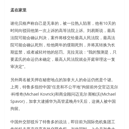
孟在家里
谢伦贝格声称自己是无辜的，被一位熟人陷害，他有10天的
时间向驳回他第一次上诉的高等法院上诉。刘易斯说，最高
法院可能会确认判决，案件将移交给最高人民法院，最高法
院可能会确认死刑，给他两年的缓期死刑，并将其转换为长
期监禁，或者减轻对他的惩罚。克拉克说：“我的预测是，只
要孟氏的命运仍未确定，最高人民法院就会开庭审理这一复
审决定”。
另外两名被关押在秘密地点的加拿大人的命运仍然是个谜。
上周，特鲁多指控中国“任意和不公平地”拘留前外交官迈克尔
·科维奇(Michael Kovrick)和商业顾问迈克尔·斯帕沃(Michael
Spavor)，加拿大逮捕华为高管孟晚舟9天后，这俩人被中国
拘留。
中国外交部驳斥了特鲁多的说法，即目前为国际危机集团工
作的科夫里克仍享有外交豁免权。与此同时，上个月加拿大