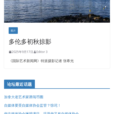
图片
多伦多初秋掠影
2025年9月17日
Editor 3
《国际艺术新闻网》特派摄影记者 张希光
论坛最近话题
加拿大老艺术家莽闯币圈
自媒体要受自媒体协会监管？惊诧！
华文媒体协会琳琅满目，温哥华又有自媒体协会