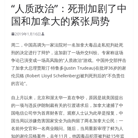
“人质政治”：死刑加剧了中
国和加拿大的紧张局势
2019年1月16日
周二，中国高调为一家法院对一名加拿大毒品走私犯判处死
刑的决定进行了辩护，这加剧了一场外交纠纷。专家称这场
争论已演变成一场高风险的“人质政治”游戏。中国外交部抨击
了加拿大总理贾斯汀·特鲁多(Justin Trudeau)在批评36岁的谢
伦贝格 (Robert Lloyd Schellenberg)被判死刑后的“不负责任
的言论”。
自上月以来，北京和渥太华一直在争吵，原因是就美国提出
的一项与违反伊朗制裁有关的引渡请求后，加拿大逮捕了中
国电信公司华为首席财务官。观察人士认为此举是报复，中
国当局以涉嫌危害国家安全为由拘留了两名加拿大公民：一
名前外交官和一名商业顾问。随后，当局重新审理了鲜为人
知的谢伦贝格案件，去年11月，他因毒品犯罪被判处15年监