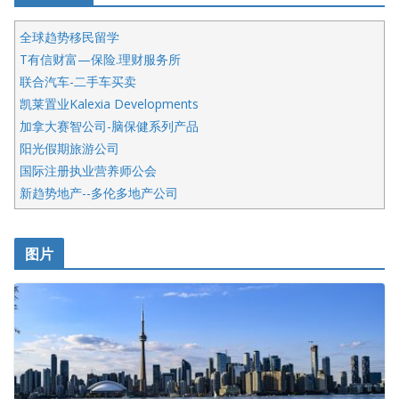
全球趋势移民留学
T有信财富—保险.理财服务所
联合汽车-二手车买卖
凯莱置业Kalexia Developments
加拿大赛智公司-脑保健系列产品
阳光假期旅游公司
国际注册执业营养师公会
新趋势地产--多伦多地产公司
呱呱电器
开明车行KS CAR SALES & SERVICE
图片
健健宝公司
皇后金融集团
盛达资本
正点印艺设计