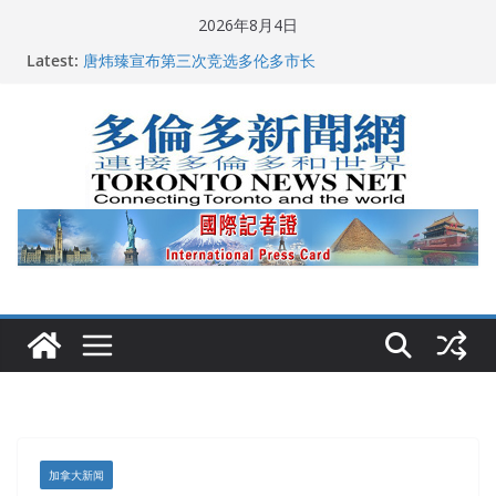
Skip
2026年8月4日
to
2026深圳国际佛事用品展览会暨沉香文化艺术展开幕盛
Latest:
典纪实
content
唐炜臻宣布第三次竞选多伦多市长
2026加拿大青少年儿童绘画比赛颁奖典礼多伦多举行
龚晓华参加多伦多骄傲大游行 与市民分享竞选理念
多伦多市长选举拉开帷幕 多名华人候选人宣布角逐
加拿大新闻