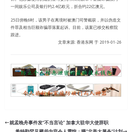
一间娱乐公司及银行约2.4亿欧元，折合约22亿澳元。
25日傍晚6时，该男子在离境时被澳门司警截获，并以伪造文
件罪及相当巨额诈骗罪落案起诉。目前，该案已移交检察院
跟进。
文章来源: 香港东网 于
2019-01-26
就孟晚舟事件发“不当言论” 加拿大驻华大使辞职
希特勒罕见藏书内容令人震惊：曝”北美大屠杀”计划