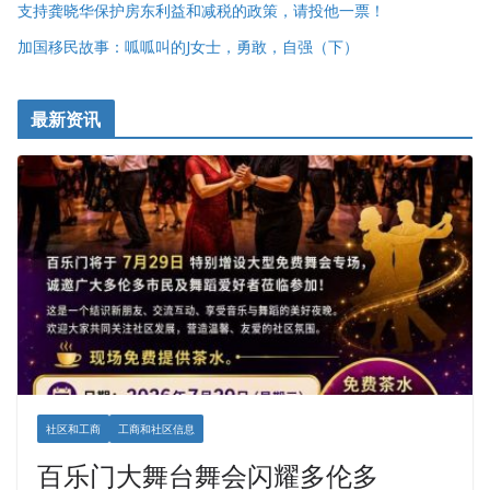
支持龚晓华保护房东利益和减税的政策，请投他一票！
加国移民故事：呱呱叫的J女士，勇敢，自强（下）
最新资讯
社区和工商
工商和社区信息
百乐门大舞台舞会闪耀多伦多