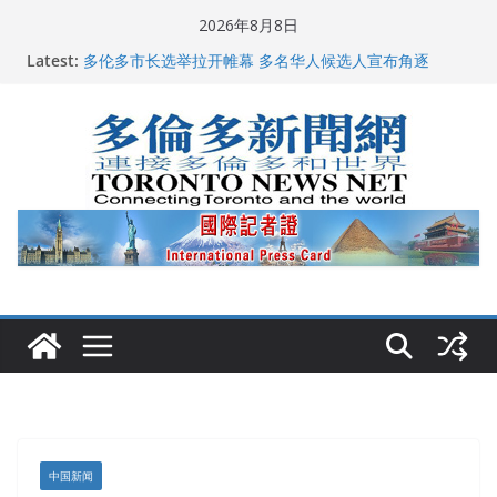
Skip
2026年8月8日
龚晓华参加多伦多骄傲大游行 与市民分享竞选理念
to
Latest:
多伦多市长选举拉开帷幕 多名华人候选人宣布角逐
content
百乐门大舞台舞会闪耀多伦多
特朗普称加拿大“不友善”并批评其领导层 卡尼：谈判事
关加拿大就业
2026加拿大青少年儿童绘画比赛颁奖典礼多伦多举行
中国新闻