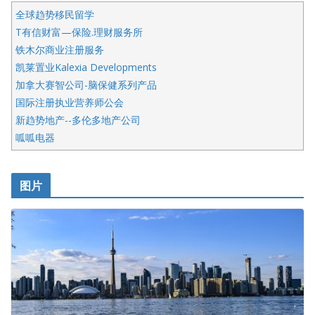
全球趋势移民留学
T有信财富—保险.理财服务所
铁木尔商业注册服务
凯莱置业Kalexia Developments
加拿大赛智公司-脑保健系列产品
国际注册执业营养师公会
新趋势地产--多伦多地产公司
呱呱电器
开明车行KS CAR SALES & SERVICE
皇后金融集团
图片
铁木尔商业注册服务