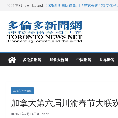
Skip
Latest:
2026深圳国际佛事用品展览会暨沉香文化
2026年8月7日
to
特朗普称加拿大“不友善”并批评其领导层 卡
就业
content
2026加拿大青少年儿童绘画比赛颁奖典礼多
龚晓华参加多伦多骄傲大游行 与市民分享竞
多伦多市长选举拉开帷幕 多名华人候选人宣
多伦多新闻
加拿大新闻
中国新闻
世界新闻
工商和社区信息
加拿大第六届川渝春节大联
2021年2月14日
Editor