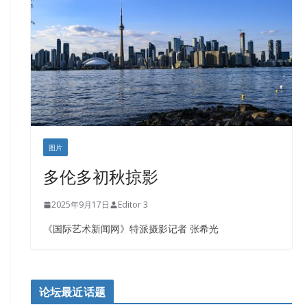
盛达资本
正点印艺设计
图片
多伦多初秋掠影
2025年9月17日
Editor 3
《国际艺术新闻网》特派摄影记者 张希光
论坛最近话题