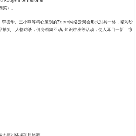
e International
江湖菜）。
a、李德华、王小燕等精心策划的Zoom网络云聚会形式别具一格，精彩纷
品抽奖，人物访谈，健身领舞互动, 知识讲座等活动，使人耳目一新，惊
艺术体操世界大赛团体操项目比赛