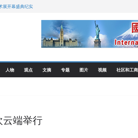
艺术展开幕盛典纪实
尼：谈判事关加拿大
伦多举行
选理念
布角逐
人物
观点
文摘
专题
图片
视频
社区和工商
欢云端举行