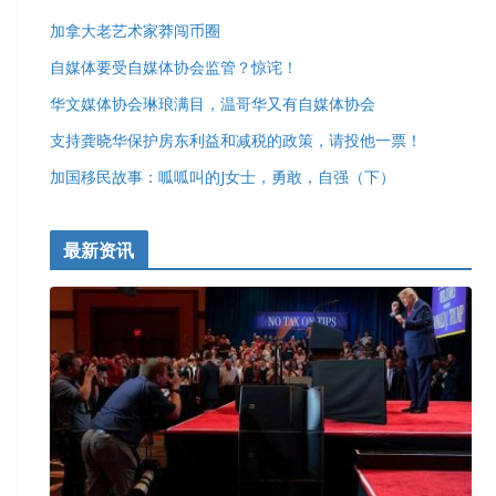
加拿大老艺术家莽闯币圈
自媒体要受自媒体协会监管？惊诧！
华文媒体协会琳琅满目，温哥华又有自媒体协会
支持龚晓华保护房东利益和减税的政策，请投他一票！
加国移民故事：呱呱叫的J女士，勇敢，自强（下）
最新资讯