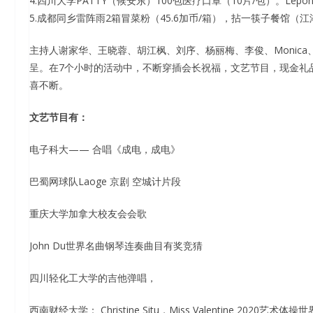
4.四川大学PATTY（候安东）100包医疗口罩（10片/包）。Lepond Roug
5.成都同乡雷阵雨2箱冒菜粉（45.6加币/箱），拈一筷子餐馆（
主持人谢家华、王晓蓉、胡江枫、刘序、杨丽梅、李俊、Monic
呈。在7个小时的活动中，不断穿插会长祝福，文艺节目，现金礼
喜不断。
文艺节目有：
电子科大—— 合唱《成电，成电》
巴蜀网球队Laoge 京剧 空城计片段
重庆大学加拿大校友会会歌
John Du世界名曲钢琴连奏曲目有奖竞猜
四川轻化工大学的吉他弹唱，
西南财经大学： Christine Situ，Miss Valentine 2020