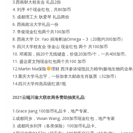
3.西南财大校友会 礼品2份
4. 刘序 4个现金红包，共80加币
5. 成都理工大 耿爱琴 礼品两份
6. 西南政法大学礼品一份
7. 李俊现金红包两个共100加币
8. 西南大学 Dr. Yao 捐海豹油Omega – 3（20瓶约300加币）
9. 四川大学校友会 张金山 现金红包 两个 共100加币
10. 邓甫国，捐20个无线键盘，价值20加币/个，一共400加币。
11. 盛达霍文翔现金红包两个共100 加币
12.Martin Ma保险
理财 西洋参浓缩抵抗力精华(极地生物药业单
13.重庆大学马志宇，一份加拿大邮政生肖版票（32加币）
14.四川大学何燕高级红酒1瓶
2021云端川渝大联欢商务赞助抽奖礼品:
1.Grace Jiang 100加币礼品卡，地产专家。
2.成都同乡，Vivian Wang, 200加币现金红包，地产专家
3. 成都同乡刘萍（各类保险）100加币礼品卡。