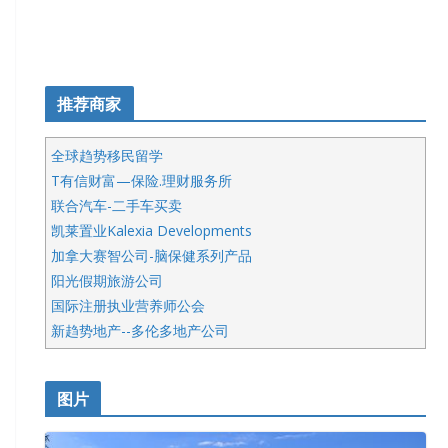
推荐商家
全球趋势移民留学
T有信财富—保险.理财服务所
联合汽车-二手车买卖
凯莱置业Kalexia Developments
加拿大赛智公司-脑保健系列产品
阳光假期旅游公司
国际注册执业营养师公会
新趋势地产--多伦多地产公司
呱呱电器
开明车行KS CAR SALES & SERVICE
图片
健健宝公司
皇后金融集团