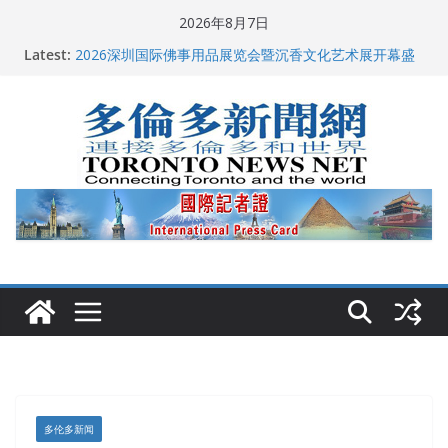
Skip
2026年8月7日
to
多伦多市长选举拉开帷幕 多名华人候选人宣布角逐
Latest:
2026深圳国际佛事用品展览会暨沉香文化艺术展开幕盛
content
典纪实
特朗普称加拿大“不友善”并批评其领导层 卡尼：谈判事
关加拿大就业
2026加拿大青少年儿童绘画比赛颁奖典礼多伦多举行
龚晓华参加多伦多骄傲大游行 与市民分享竞选理念
多伦多新闻