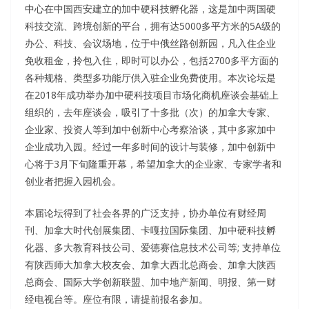
中心在中国西安建立的加中硬科技孵化器，这是加中两国硬
科技交流、跨境创新的平台，拥有达5000多平方米的5A级的
办公、科技、会议场地，位于中俄丝路创新园，凡入住企业
免收租金，拎包入住，即时可以办公，包括2700多平方面的
各种规格、类型多功能厅供入驻企业免费使用。本次论坛是
在2018年成功举办加中硬科技项目市场化商机座谈会基础上
组织的，去年座谈会，吸引了十多批（次）的加拿大专家、
企业家、投资人等到加中创新中心考察洽谈，其中多家加中
企业成功入园。经过一年多时间的设计与装修，加中创新中
心将于3月下旬隆重开幕，希望加拿大的企业家、专家学者和
创业者把握入园机会。
本届论坛得到了社会各界的广泛支持，协办单位有财经周
刊、加拿大时代创展集团、卡嘎拉国际集团、加中硬科技孵
化器、多大教育科技公司、爱德赛信息技术公司等; 支持单位
有陕西师大加拿大校友会、加拿大西北总商会、加拿大陕西
总商会、国际大学创新联盟、加中地产新闻、明报、第一财
经电视台等。座位有限，请提前报名参加。