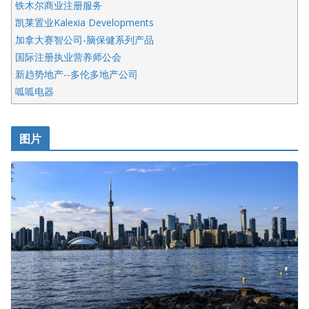
铁木尔商业注册服务
凯莱置业Kalexia Developments
加拿大赛智公司-脑保健系列产品
国际注册执业营养师公会
新趋势地产--多伦多地产公司
呱呱电器
开明车行KS CAR SALES & SERVICE
皇后金融集团
图片
铁木尔商业注册服务