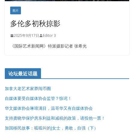
图片
多伦多初秋掠影
2025年9月17日
Editor 3
《国际艺术新闻网》特派摄影记者 张希光
论坛最近话题
加拿大老艺术家莽闯币圈
自媒体要受自媒体协会监管？惊诧！
华文媒体协会琳琅满目，温哥华又有自媒体协会
支持龚晓华保护房东利益和减税的政策，请投他一票！
加国移民故事：呱呱叫的J女士，勇敢，自强（下）