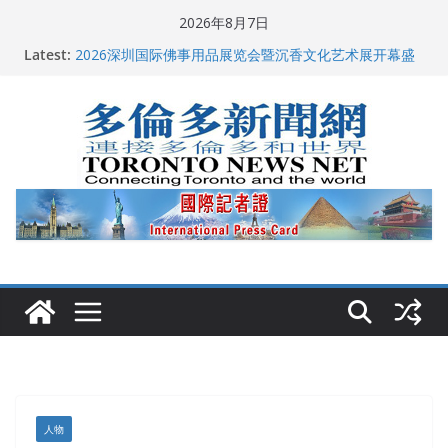
Skip
2026年8月7日
to
多伦多市长选举拉开帷幕 多名华人候选人宣布角逐
Latest:
content
2026深圳国际佛事用品展览会暨沉香文化艺术展开幕盛
典纪实
特朗普称加拿大“不友善”并批评其领导层 卡尼：谈判事
关加拿大就业
2026加拿大青少年儿童绘画比赛颁奖典礼多伦多举行
龚晓华参加多伦多骄傲大游行 与市民分享竞选理念
人物