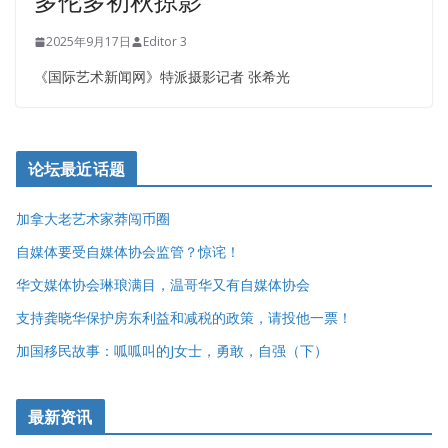
多伦多初秋掠影
2025年9月17日
Editor 3
《国际艺术新闻网》特派摄影记者 张希光
论坛最近话题
加拿大老艺术家莽闯币圈
自媒体要受自媒体协会监管？惊诧！
华文媒体协会琳琅满目，温哥华又有自媒体协会
支持龚晓华保护房东利益和减税的政策，请投他一票！
加国移民故事：呱呱叫的J女士，勇敢，自强（下）
最新资讯