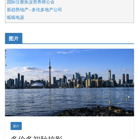
国际注册执业营养师公会
新趋势地产--多伦多地产公司
呱呱电器
开明车行KS CAR SALES & SERVICE
皇后金融集团
图片
铁木尔商业注册服务
图片