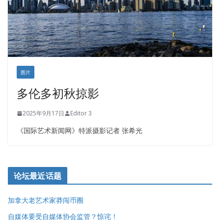
图片
多伦多初秋掠影
2025年9月17日
Editor 3
《国际艺术新闻网》特派摄影记者 张希光
论坛最近话题
加拿大老艺术家莽闯币圈
自媒体要受自媒体协会监管？惊诧！