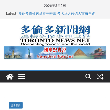
Skip
2026年8月9日
to
龚晓华参加多伦多骄傲大游行 与市民分享竞选理念
Latest:
content
多伦多市长选举拉开帷幕 多名华人候选人宣布角逐
百乐门大舞台舞会闪耀多伦多
特朗普称加拿大“不友善”并批评其领导层 卡尼：谈判事
关加拿大就业
2026加拿大青少年儿童绘画比赛颁奖典礼多伦多举行
世界新闻