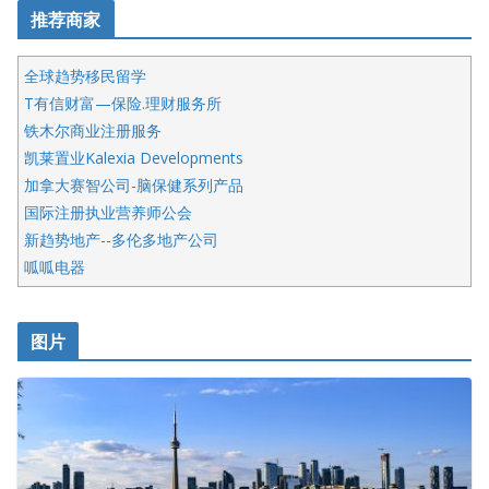
推荐商家
全球趋势移民留学
T有信财富—保险.理财服务所
铁木尔商业注册服务
凯莱置业Kalexia Developments
加拿大赛智公司-脑保健系列产品
国际注册执业营养师公会
新趋势地产--多伦多地产公司
呱呱电器
开明车行KS CAR SALES & SERVICE
皇后金融集团
图片
铁木尔商业注册服务