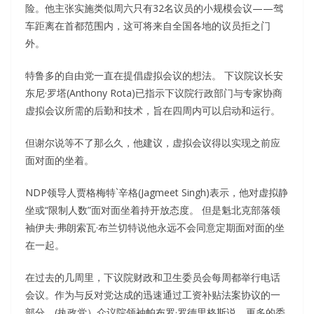
险。他主张实施类似周六只有32名议员的小规模会议——驾
车距离在首都范围内，这可将来自全国各地的议员拒之门
外。
特鲁多的自由党一直在提倡虚拟会议的想法。 下议院议长安
东尼·罗塔(Anthony Rota)已指示下议院行政部门与专家协商
虚拟会议所需的后勤和技术，旨在四周内可以启动和运行。
但谢尔说等不了那么久，他建议，虚拟会议得以实现之前应
面对面的坐着。
NDP领导人贾格梅特`辛格(Jagmeet Singh)表示，他对虚拟静
坐或“限制人数”面对面坐着持开放态度。 但是魁北克部落领
袖伊夫·弗朗索瓦·布兰切特说他永远不会同意定期面对面的坐
在一起。
在过去的几周里，下议院财政和卫生委员会每周都举行电话
会议。作为与反对党达成的迅速通过工资补贴法案协议的一
部分，(执政党）众议院领袖帕布罗·罗德里格斯说，更多的委