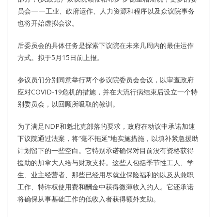
员会——工业、政府运作、人力资源和程序以及众议院事务
也将开始虚拟会议。
后委员会的具体任务是探索下议院在未来几周内的最佳运作
方式。拟于5月15日前上报。
参议员们分别同意举行两个参议院委员会会议，以审查政府
应对COVID-19危机的措施，并在大流行病结束后设立一个特
别委员会，以回顾所吸取的教训。
为了满足NDP和魁北克部落的要求，政府在动议中承诺加速
下议院通过法案，将“毫不拖延”地实施措施，以填补紧急援助
计划留下的一些空白。它特别承诺确保对目前没有资格获得
援助的加拿大人给与财政支持。这些人包括季节性工人、学
生、业主经营者、那些已经用尽就业保险福利的以及从兼职
工作、特许权使用费和酬金中获得微薄收入的人。它还承诺
将确保从事基础工作的低收入者获得额外支助。