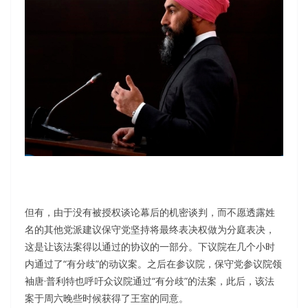
但有，由于没有被授权谈论幕后的机密谈判，而不愿透露姓
名的其他党派建议保守党坚持将最终表决权做为分庭表决，
这是让该法案得以通过的协议的一部分。下议院在几个小时
内通过了“有分歧”的动议案。之后在参议院，保守党参议院领
袖唐·普利特也呼吁众议院通过“有分歧”的法案，此后，该法
案于周六晚些时候获得了王室的同意。