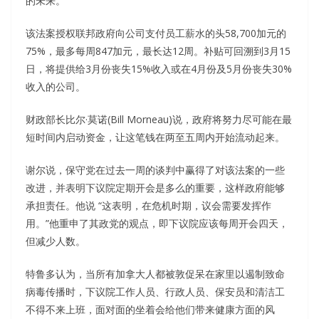
的未来。
该法案授权联邦政府向公司支付员工薪水的头58,700加元的
75%，最多每周847加元，最长达12周。补贴可回溯到3月15
日，将提供给3月份丧失15%收入或在4月份及5月份丧失30%
收入的公司。
财政部长比尔·莫诺(Bill Morneau)说，政府将努力尽可能在最
短时间内启动资金，让这笔钱在两至五周内开始流动起来。
谢尔说，保守党在过去一周的谈判中赢得了对该法案的一些
改进，并表明下议院定期开会是多么的重要，这样政府能够
承担责任。他说 “这表明，在危机时期，议会需要发挥作
用。”他重申了其政党的观点，即下议院应该每周开会四天，
但减少人数。
特鲁多认为，当所有加拿大人都被敦促呆在家里以遏制致命
病毒传播时，下议院工作人员、行政人员、保安员和清洁工
不得不来上班，面对面的坐着会给他们带来健康方面的风