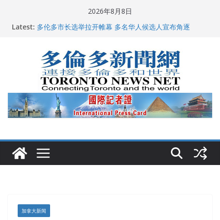
Skip
2026年8月8日
to
龚晓华参加多伦多骄傲大游行 与市民分享竞选理念
Latest:
content
多伦多市长选举拉开帷幕 多名华人候选人宣布角逐
百乐门大舞台舞会闪耀多伦多
特朗普称加拿大“不友善”并批评其领导层 卡尼：谈判事
关加拿大就业
2026加拿大青少年儿童绘画比赛颁奖典礼多伦多举行
加拿大新闻