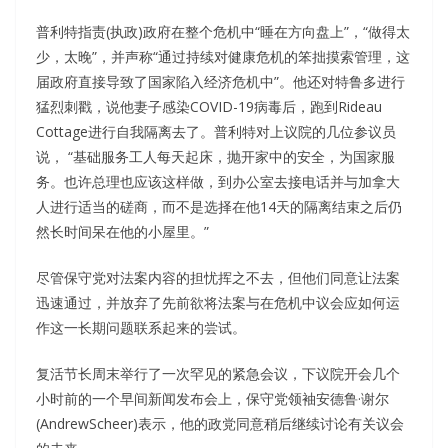
普利特指责(执政)政府在整个危机中“睡在方向盘上”，“做得太
少，太晚”，并声称“通过持续对健康危机的笨拙摸索管理，这
届政府直接导致了国家陷入经济危机中”。他还对特鲁多进行
猛烈刺戳，说他妻子感染COVID-19病毒后，跑到Rideau
Cottage进行自我隔离去了。普利特对上议院的几位参议员
说， “基础服务工人每天起床，抛开家中的安全，为国家服
务。也许总理也应该这样做，到办公室去接电话并与加拿大
人进行适当的磋商，而不是选择在他14天的隔离结束之后仍
然长时间呆在他的小屋里。”
尽管保守党对法案内容的担忧挥之不去，但他们同意让法案
迅速通过，并放弃了先前欲将法案与在危机中议会应如何运
作这一长期问题联系起来的尝试。
复活节长周末举行了一次罕见的紧急会议，下议院开会几个
小时前的一个早间新闻发布会上，保守党领袖安德鲁·谢尔
(AndrewScheer)表示，他的政党同意稍后继续讨论有关议会