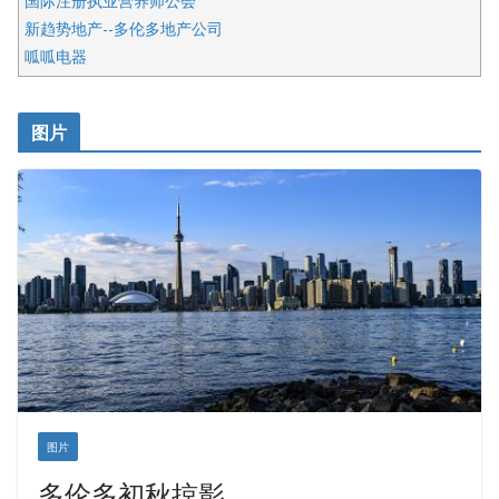
国际注册执业营养师公会
新趋势地产--多伦多地产公司
呱呱电器
开明车行KS CAR SALES & SERVICE
皇后金融集团
图片
铁木尔商业注册服务
图片
多伦多初秋掠影