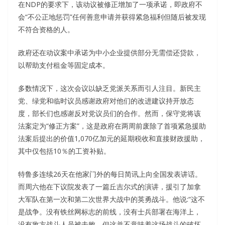
在NDP的要求下，该动议被修正增加了一项承诺，即政府不
会“不公正地惩罚”任何善意申请并获得紧急福利但随后被发现
不符合资格的人。
政府还在动议案中承诺为中小企业提供部分无需偿还贷款，
以帮助支付租金等固定成本。
多数情况下，这次会议以缺乏党派关系而引人注目。新民主
党、绿党和临时议员感谢政府对他们的改进建议持开放态
度，部长们也感谢反对党议员们的合作。然而，保守党将该
法案定为“修正方案”，这是政府在两周前废除了首项紧急援助
法案后提出的价值1,070亿加元的延期税收和直接财政援助，
其中仅包括10％的工资补贴。
特鲁多连续26天在他家门外的每日简讯上向全国发表讲话。
而周六他在下议院发表了一篇丘吉尔式的演讲，援引了加拿
大军队在第一次和第二次世界大战中的英勇战斗。他说:“这不
是战争。没有铁丝网标志的前线，没有士兵部署在海洋上，
没有敌方战斗人员被击败。但这并不意味着这场战斗的破坏