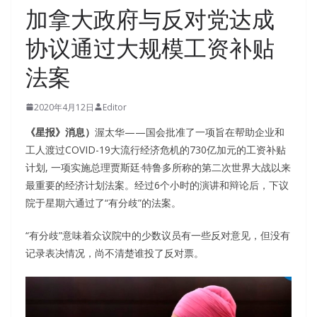
加拿大政府与反对党达成
协议通过大规模工资补贴
法案
2020年4月12日
Editor
《星报》消息）
渥太华——国会批准了一项旨在帮助企业和
工人渡过COVID-19大流行经济危机的730亿加元的工资补贴
计划, 一项实施总理贾斯廷·特鲁多所称的第二次世界大战以来
最重要的经济计划法案。经过6个小时的演讲和辩论后，下议
院于星期六通过了“有分歧”的法案。
“有分歧”意味着众议院中的少数议员有一些反对意见，但没有
记录表决情况，尚不清楚谁投了反对票。