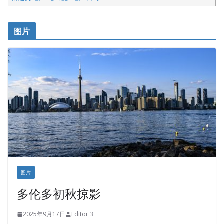
呱呱电器
开明车行KS CAR SALES & SERVICE
图片
健健宝公司
皇后金融集团
盛达资本
正点印艺设计
图片
多伦多初秋掠影
2025年9月17日
Editor 3