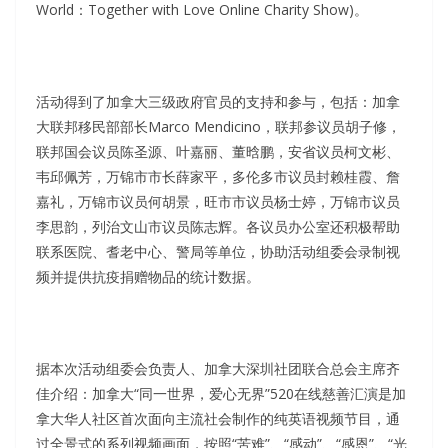
World：Together with Love Online Charity Show)。
活动得到了加拿大三级政府官员的支持和参与，包括：加拿
大联邦移民部部长Marco Mendicino，联邦参议员胡子修，
联邦国会议员陈圣源、叶嘉丽、董晗鹏，安省议员柯文彬、
韦邱佩芳，万锦市市长薛家平，多伦多市议员封赖桂霞、詹
嘉礼，万锦市议员何胡景，旺市市议员杨士婷，万锦市议员
李思韵，列治文山市议员陈志辉。各议员办公室还积极帮助
联系医院、耆老中心、警局等单位，协助活动组委会录制视
频并提供抗疫捐赠物品的统计数据。
据本次活动组委会负责人、加拿大深圳社团联合总会主席齐
佳介绍：加拿大“同一世界，爱心无界”520在线慈善汇演是加
拿大华人社区首次面向主流社会制作的纯英语视频节目，通
过全景式的系列视频画面，按照“苦难”、“感动”、“感恩”、“光