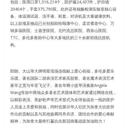
包括：医用口罩1,516,214个，防护服24,437件，护目镜
20404个，手套375,790双。此外还有核酸检测实验室核心设
备、体温测试器、洗手液、鞋套、对讲机及大量健康饮料。
以上款项及物品已分别捐助给颐康中心、孟尝耆老中心、万
锦多福医院、士嘉堡医院、北约克总医院、西奈山医院、
TTC、多伦多救助中心等大多地区的三十余家前线抗疫机
构。
郎朗、大山等大牌明星现场连线献上爱心祝福，多伦多爱乐
乐团、著名国际二胡表演艺术家高韶青、著名魔术表演艺术
家辛之宽与辛亚飞父子、著名华裔小提琴演奏家Angela
Wang等加中两地众多著名艺术团体和艺术家通过网络在线，
以精彩表演、美妙歌声等艺术形式为全球奋战在一线的医护
人员送上关爱和祝福，同时也展示华人社区为加拿大抗疫所
作出的贡献以及与其他族裔同舟共济、团结合作的爱心奉献
精神，为加拿大最终打赢抗击新冠病毒战疫加油助力！