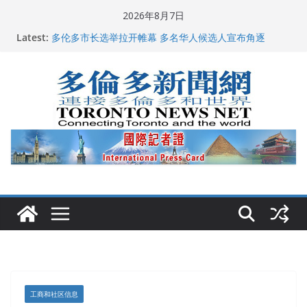
Skip
2026年8月7日
龚晓华参加多伦多骄傲大游行 与市民分享竞选理念
to
Latest:
多伦多市长选举拉开帷幕 多名华人候选人宣布角逐
content
2026深圳国际佛事用品展览会暨沉香文化艺术展开幕盛
典纪实
特朗普称加拿大“不友善”并批评其领导层 卡尼：谈判事
关加拿大就业
2026加拿大青少年儿童绘画比赛颁奖典礼多伦多举行
工商和社区信息