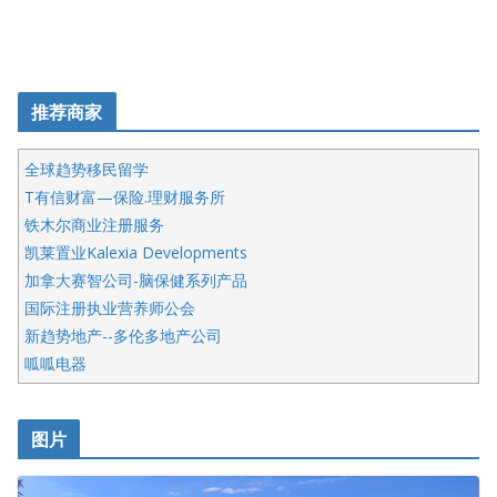
推荐商家
全球趋势移民留学
T有信财富—保险.理财服务所
铁木尔商业注册服务
凯莱置业Kalexia Developments
加拿大赛智公司-脑保健系列产品
国际注册执业营养师公会
新趋势地产--多伦多地产公司
呱呱电器
开明车行KS CAR SALES & SERVICE
皇后金融集团
图片
铁木尔商业注册服务