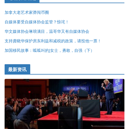
加拿大老艺术家莽闯币圈
自媒体要受自媒体协会监管？惊诧！
华文媒体协会琳琅满目，温哥华又有自媒体协会
支持龚晓华保护房东利益和减税的政策，请投他一票！
加国移民故事：呱呱叫的J女士，勇敢，自强（下）
最新资讯