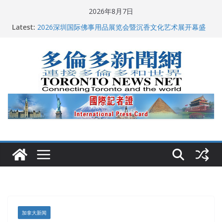
Skip
2026年8月7日
to
多伦多市长选举拉开帷幕 多名华人候选人宣布角逐
Latest:
content
2026深圳国际佛事用品展览会暨沉香文化艺术展开幕盛
典纪实
特朗普称加拿大“不友善”并批评其领导层 卡尼：谈判事
关加拿大就业
2026加拿大青少年儿童绘画比赛颁奖典礼多伦多举行
龚晓华参加多伦多骄傲大游行 与市民分享竞选理念
加拿大新闻