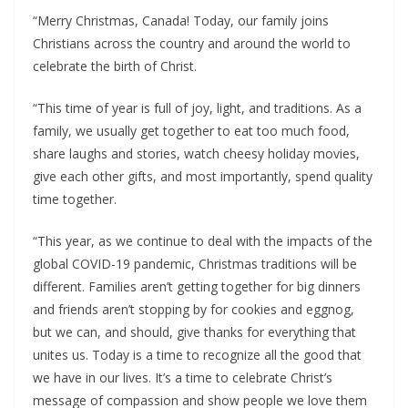
“Merry Christmas, Canada! Today, our family joins
Christians across the country and around the world to
celebrate the birth of Christ.
“This time of year is full of joy, light, and traditions. As a
family, we usually get together to eat too much food,
share laughs and stories, watch cheesy holiday movies,
give each other gifts, and most importantly, spend quality
time together.
“This year, as we continue to deal with the impacts of the
global COVID-19 pandemic, Christmas traditions will be
different. Families aren’t getting together for big dinners
and friends aren’t stopping by for cookies and eggnog,
but we can, and should, give thanks for everything that
unites us. Today is a time to recognize all the good that
we have in our lives. It’s a time to celebrate Christ’s
message of compassion and show people we love them