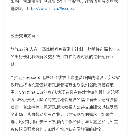
架构，为廉租屋社区派警员驻守等措施，详情请查看刘燕竞
选网站：
http://vote-liu.ca/#issues
改善交通方面：
*推出老年人在非高峰时间免费乘车计划：此举将造福老年人
的出行便利和缓解公交系统目前在高峰时段的过载运行问
题。
* 推动Sheppard 地铁延长线在士嘉堡爱静阁的建设：安省省
政府已将地铁建设从市政府管辖范围划拨到省政府管辖范
围。Christina Liu(刘燕)认为现在具有修建地铁的最佳政治环
境和经济契机：除了有支持地铁建设的福特省长，还有疫情
过后，百业待兴，急需政府大幅投入公共交通建设以拉动整
个市场，从而带动所有产业走出经济低谷的需求。如果当
选，她将利用在安省省政府的工作经验，与世嘉堡和北约克
各位议员紧密合作，加速推动地铁在爱静阁的建设。