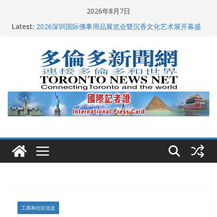
Skip
2026年8月7日
to
多伦多市长选举拉开帷幕 多名华人候选人宣布角逐
Latest:
content
2026深圳国际佛事用品展览会暨沉香文化艺术展开幕盛
典纪实
特朗普称加拿大“不友善”并批评其领导层 卡尼：谈判事
关加拿大就业
2026加拿大青少年儿童绘画比赛颁奖典礼多伦多举行
龚晓华参加多伦多骄傲大游行 与市民分享竞选理念
工商和社区信息