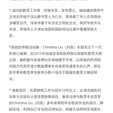
* 成功的教育工作者：经验丰富，富有爱心。她创建的两所中
文培训学校不仅以教书育人为己任，更承载了华人在异国他
乡哺育后代、传承华夏千年历史文明的文化。两所学校齐头
并进，带领华人子弟在加国和国际辩论比赛中屡屡荣获大
奖。
*高效的草根活动家：Christina Liu（刘燕）长期关注下一代
的身心健康。自2015年始值安省前政府推出新版性教育大纲
之际，她积极与各族裔社区领袖携手并肩，以高效的民间组
织能力代表安省少数族裔家长向政府传递家长的心声，联合
医学界和教育界专家举办数十场关于新版性教育大纲说明
会。
* 奉献选区：在爱静阁工作与居住10年以上：从湖北移民到
加拿大后就在士嘉堡爱静阁居住。兼具法律与教育专业背景
的Christina Liu（刘燕）多年来帮助学生取得学业的成功，脚
踏实地，利用自己专业的法律知识，积极主动帮助安省家长