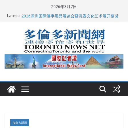
Skip
2026年8月7日
to
Latest:
多伦多市长选举拉开帷幕 多名华人候选人宣布角逐
content
2026深圳国际佛事用品展览会暨沉香文化艺术展开幕盛
典纪实
特朗普称加拿大“不友善”并批评其领导层 卡尼：谈判事
关加拿大就业
2026加拿大青少年儿童绘画比赛颁奖典礼多伦多举行
龚晓华参加多伦多骄傲大游行 与市民分享竞选理念
加拿大新闻