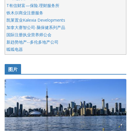
T有信财富—保险.理财服务所
铁木尔商业注册服务
凯莱置业Kalexia Developments
加拿大赛智公司-脑保健系列产品
国际注册执业营养师公会
新趋势地产--多伦多地产公司
呱呱电器
开明车行KS CAR SALES & SERVICE
皇后金融集团
图片
铁木尔商业注册服务