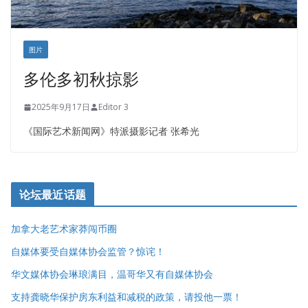
图片
多伦多初秋掠影
2025年9月17日
Editor 3
《国际艺术新闻网》特派摄影记者 张希光
论坛最近话题
加拿大老艺术家莽闯币圈
自媒体要受自媒体协会监管？惊诧！
华文媒体协会琳琅满目，温哥华又有自媒体协会
支持龚晓华保护房东利益和减税的政策，请投他一票！