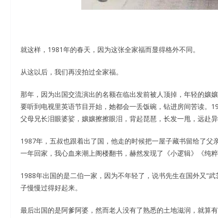
就这样，1981年的春天，因为这张全家福而显得格外不同。
从这以后，我们再没拍过全家福。
那年，因为出国交流演出的名额在临出发前被人顶掉，年轻的孃孃
要听到电视里英语节目开始，她都会一丢饭碗，钻进房间苦读。1
父母兄长泪眼婆娑，孃孃擦擦眼泪，背起琵琶，长发一甩，远赴异
1987年，五叔也跟着出了国，他走的时候把一屋子藏书留给了
一年回家，我心血来潮上阁楼翻书，赫然发现了《小逻辑》《纯粹
1988年出国的是二伯一家，因为不年轻了，说书先生在国外又“
子慢慢过得好起来。
最后出国的是阿爹阿婆，然而老人没有了熟悉的土地滋润，就算有