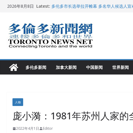
Skip
Latest:
多伦多市长选举拉开帷幕 多名华人候选人宣
2026年8月8日
to
百乐门大舞台舞会闪耀多伦多
特朗普称加拿大“不友善”并批评其领导层 卡
content
就业
2026加拿大青少年儿童绘画比赛颁奖典礼多
龚晓华参加多伦多骄傲大游行 与市民分享竞
多伦多新闻
加拿大新闻
中国新闻
世界新闻
人物
庞小漪：1981年苏州人家的
2022年4月1日
Editor