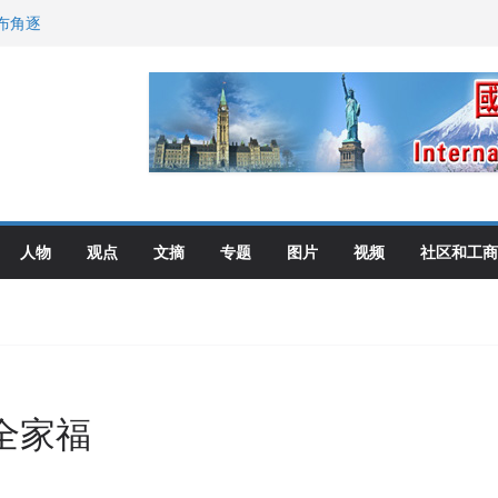
布角逐
尼：谈判事关加拿大
伦多举行
选理念
人物
观点
文摘
专题
图片
视频
社区和工商
全家福