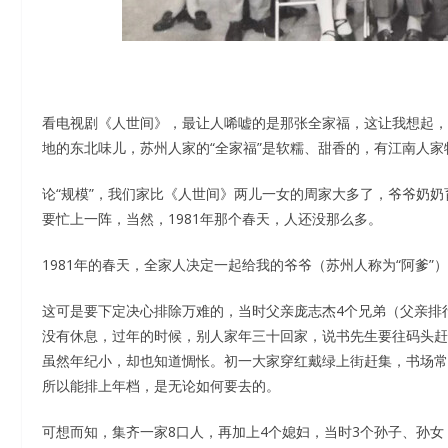
看电视剧《人世间》，最让人唏嘘的是那张全家福，这让我想起，
地的东北味儿，苏州人家的“全家福”是软糯、甜香的，有江南人家
论“规模”，我们家比《人世间》两儿一女的周家大多了，爷爷奶
要忙上一阵，当然，1981年那个春天，人还没那么多。
1981年的春天，全家人决定一起给我的爷爷（苏州人称为“阿爹”
这可是要下定决心排除万难的，当时父亲庞志杰4个兄弟（父亲排行
没有休息，过年的时候，别人家年三十回家，说书先生要往码头赶
虽然年纪小，却也知道惆怅。初一大家穿红戴绿上街赶集，书场常
所以能排上年档，是无论如何要去的。
可想而知，集齐一家8口人，再加上4个媳妇，当时3个孙子、孙女