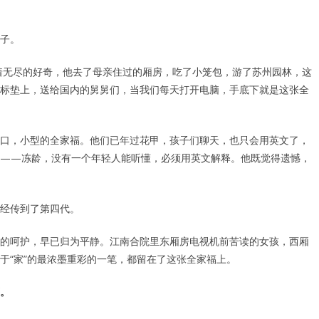
子。
有着无尽的好奇，他去了母亲住过的厢房，吃了小笼包，游了苏州园林，这
标垫上，送给国内的舅舅们，当我们每天打开电脑，手底下就是这张全
口，小型的全家福。他们已年过花甲，孩子们聊天，也只会用英文了，
词——冻龄，没有一个年轻人能听懂，必须用英文解释。他既觉得遗憾，
经传到了第四代。
的呵护，早已归为平静。江南合院里东厢房电视机前苦读的女孩，西厢
于“家”的最浓墨重彩的一笔，都留在了这张全家福上。
。