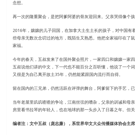
念想。
再一次的隆重聚会，是把阿爹阿婆的骨灰迎回来。父亲哭得像个孩
2016年，孃孃的儿子回国，在加拿大土生土长的孩子，对中国
些母亲无数次念叨过的地方，既陌生又熟悉。他把全家福印在了鼠
家福。
今年的春天，五叔发来了在国外聚会照片，一家四口和孃孃一家四
五叔说他们讲的中文，下一代也不能百分之百听懂，他说了一个
又很是为自己离开故土35年，仍然能紧跟国内流行而自得。
留在国内的三兄弟，仍然活跃在评弹的舞台，阿爹留下的手艺，已
当年老屋里叽叽喳喳的争论，江南丝弦的嘈杂，父亲的训诫和母亲
房里看书拉琴的年轻人，也在地球的那一头步入了日暮之年。但关
编者注：文中五叔（庞志廉），系世界华文大众传播媒体协会主席