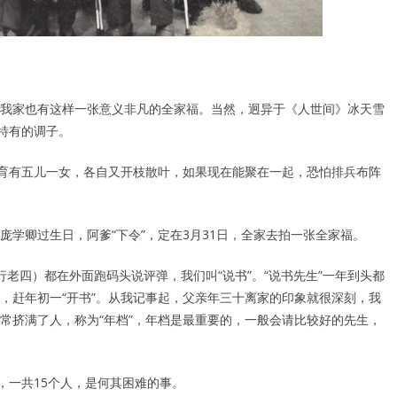
我家也有这样一张意义非凡的全家福。当然，迥异于《人世间》冰天雪
特有的调子。
奶育有五儿一女，各自又开枝散叶，如果现在能聚在一起，恐怕排兵布阵
）庞学卿过生日，阿爹“下令”，定在3月31日，全家去拍一张全家福。
老四）都在外面跑码头说评弹，我们叫“说书”。“说书先生”一年到头都
，赶年初一“开书”。从我记事起，父亲年三十离家的印象就很深刻，我
常挤满了人，称为“年档”，年档是最重要的，一般会请比较好的先生，
，一共15个人，是何其困难的事。