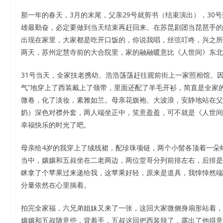
那一年的春天，3月的末尾，父亲29号就剪书（结束演出），30
雄最勤奋，必定要做到当天结束再赶回来。在苏昆剧团当琵琶手的
出现在家里，大家都是吃开口饭的，你说我唱，丝弦叮咚，兴之所
两天，苏州定慧寺前的大合院里，家的融融暖意比《人世间》东北
31号当天，全家扶老携幼、浩浩荡荡赶往观前街上一家照相馆。
气”地穿上了西装戴上了领带，里面还配了羊毛开衫，简直是全家
微卷，化了淡妆，素雅如兰。母亲花旗袍、大波浪，安静地站在父
奶）深色对襟外套，两人端坐正中，笑意盈盈，可不就是《人世间
幸福快乐的时光了吧。
母亲给4岁的我穿上了绒线裙，配珍珠项链，两个小髻各顶着一朵蝴
当中，孃孃和五叔坐在二老两边，两位堂哥分列前排左右，后排是
眯拿了个苹果过来递给我，这苹果好轻，原来是道具，我悻悻然端
分量依然在心里揣着。
拍完全家福，六兄弟姐妹又来了一张，这回大家微侧身扇形站着，
孃孃和五叔随意些，背着手，五叔这回把西装脱了，露出了他得意