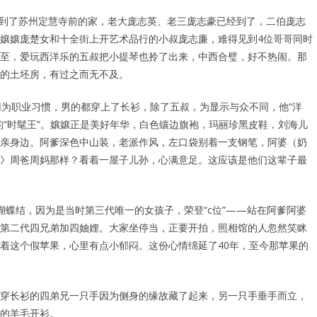
号到了苏州定慧寺前的家，老大庞志英、老三庞志豪已经到了，二伯庞志
孃孃庞楚女和十全街上开艺术品行的小叔庞志廉，难得见到4位哥哥同时
至，爱玩西洋乐的五叔把小提琴也拎了出来，中西合璧，好不热闹。那
的土坯房，有过之而无不及。
因为职业习惯，男的都穿上了长衫，除了五叔，为显示与众不同，他“洋
的“时髦王”。孃孃正是美好年华，白色镶边旗袍，玛丽珍黑皮鞋，刘海儿
亲身边。阿爹深色中山装，老派作风，左口袋别着一支钢笔，阿婆（奶
》周爸周妈那样？看着一屋子儿孙，心满意足。这应该是他们这辈子最
蝶结，因为是当时第三代唯一的女孩子，荣登“c位”——站在阿爹阿婆
第二代四兄弟加四妯娌。大家坐停当，正要开拍，照相馆的人忽然笑眯
着这个假苹果，心里有点小郁闷。这份心情绵延了40年，至今那苹果的
穿长衫的四弟兄一只手因为侧身的缘故藏了起来，另一只手垂手而立，
的羊毛开衫。