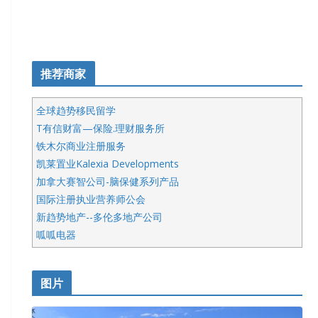
推荐商家
全球趋势移民留学
T有信财富—保险.理财服务所
铁木尔商业注册服务
凯莱置业Kalexia Developments
加拿大赛智公司-脑保健系列产品
国际注册执业营养师公会
新趋势地产--多伦多地产公司
呱呱电器
开明车行KS CAR SALES & SERVICE
皇后金融集团
图片
铁木尔商业注册服务