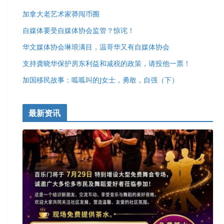
加拿大老艺术家莽闯币圈
自媒体要受自媒体协会监管？惊诧！
华文媒体协会琳琅满目，温哥华又有自媒体协会
支持龚晓华保护房东利益和减税的政策，请投他一票！
加国移民故事：呱呱叫的J女士，勇敢，自强（下）
最新资讯