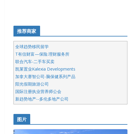
推荐商家
全球趋势移民留学
T有信财富—保险.理财服务所
联合汽车-二手车买卖
凯莱置业Kalexia Developments
加拿大赛智公司-脑保健系列产品
阳光假期旅游公司
国际注册执业营养师公会
新趋势地产--多伦多地产公司
呱呱电器
开明车行KS CAR SALES & SERVICE
图片
健健宝公司
皇后金融集团