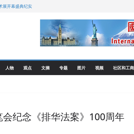
布角逐
艺术展开幕盛典纪实
尼：谈判事关加拿大
伦多举行
选理念
人物
观点
文摘
专题
图片
视频
社区和工商
会纪念《排华法案》100周年