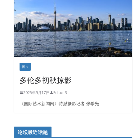
盛达资本
正点印艺设计
图片
多伦多初秋掠影
2025年9月17日
Editor 3
《国际艺术新闻网》特派摄影记者 张希光
论坛最近话题