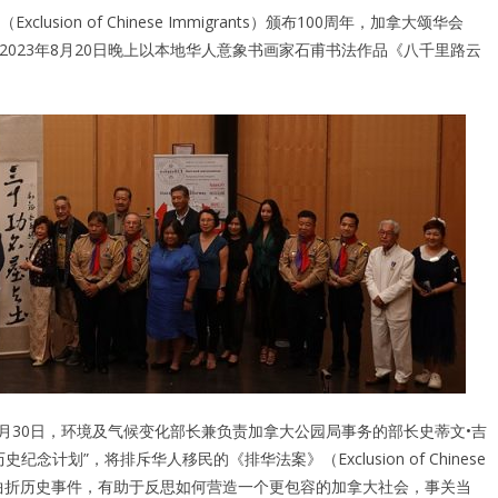
clusion of Chinese Immigrants）颁布100周年，加拿大颂华会
 Foundation）于2023年8月20日晚上以本地华人意象书画家石甫书法作品《八千里路云
2023年5月30日，环境及气候变化部长兼负责加拿大公园局事务的部长史蒂文•吉
史纪念计划”，将排斥华人移民的《排华法案》（Exclusion of Chinese
大的曲折历史事件，有助于反思如何营造一个更包容的加拿大社会，事关当