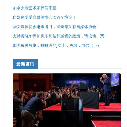
加拿大老艺术家莽闯币圈
自媒体要受自媒体协会监管？惊诧！
华文媒体协会琳琅满目，温哥华又有自媒体协会
支持龚晓华保护房东利益和减税的政策，请投他一票！
加国移民故事：呱呱叫的J女士，勇敢，自强（下）
最新资讯