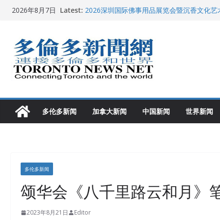
多伦多市长选举拉开帷幕 多名华人候选人宣
Skip
Latest:
2026年8月7日
2026深圳国际佛事用品展览会暨沉香文化
to
特朗普称加拿大“不友善”并批评其领导层 卡
就业
content
2026加拿大青少年儿童绘画比赛颁奖典礼多
龚晓华参加多伦多骄傲大游行 与市民分享竞
多伦多新闻
加拿大新闻
中国新闻
世界新闻
多伦多新闻
颂华会《八千里路云和月》笔
2023年8月21日
Editor