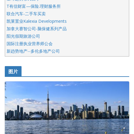
T有信财富—保险.理财服务所
联合汽车-二手车买卖
凯莱置业Kalexia Developments
加拿大赛智公司-脑保健系列产品
阳光假期旅游公司
国际注册执业营养师公会
新趋势地产--多伦多地产公司
呱呱电器
开明车行KS CAR SALES & SERVICE
图片
健健宝公司
皇后金融集团
盛达资本
正点印艺设计