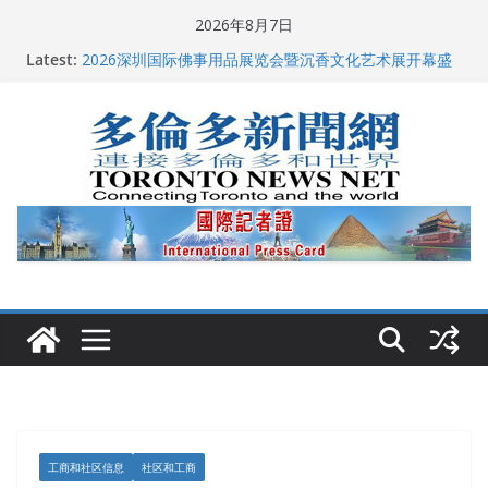
Skip
2026年8月7日
to
多伦多市长选举拉开帷幕 多名华人候选人宣布角逐
Latest:
content
2026深圳国际佛事用品展览会暨沉香文化艺术展开幕盛
典纪实
特朗普称加拿大“不友善”并批评其领导层 卡尼：谈判事
关加拿大就业
2026加拿大青少年儿童绘画比赛颁奖典礼多伦多举行
龚晓华参加多伦多骄傲大游行 与市民分享竞选理念
工商和社区信息
社区和工商