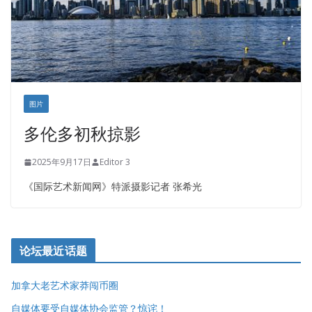
图片
多伦多初秋掠影
2025年9月17日
Editor 3
《国际艺术新闻网》特派摄影记者 张希光
论坛最近话题
加拿大老艺术家莽闯币圈
自媒体要受自媒体协会监管？惊诧！