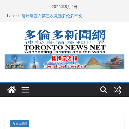
Skip
2026年8月4日
to
Latest:
2026深圳国际佛事用品展览会暨沉香文化艺术展开幕盛
content
典纪实
唐炜臻宣布第三次竞选多伦多市长
2026加拿大青少年儿童绘画比赛颁奖典礼多伦多举行
龚晓华参加多伦多骄傲大游行 与市民分享竞选理念
多伦多市长选举拉开帷幕 多名华人候选人宣布角逐
加拿大新闻