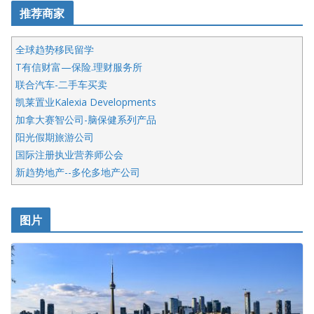
推荐商家
全球趋势移民留学
T有信财富—保险.理财服务所
联合汽车-二手车买卖
凯莱置业Kalexia Developments
加拿大赛智公司-脑保健系列产品
阳光假期旅游公司
国际注册执业营养师公会
新趋势地产--多伦多地产公司
呱呱电器
开明车行KS CAR SALES & SERVICE
图片
健健宝公司
皇后金融集团
盛达资本
正点印艺设计