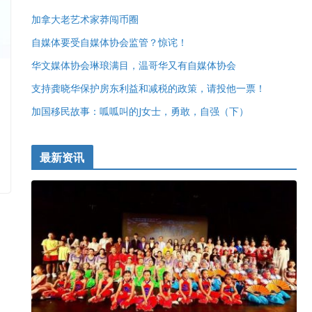
加拿大老艺术家莽闯币圈
自媒体要受自媒体协会监管？惊诧！
华文媒体协会琳琅满目，温哥华又有自媒体协会
支持龚晓华保护房东利益和减税的政策，请投他一票！
加国移民故事：呱呱叫的J女士，勇敢，自强（下）
最新资讯