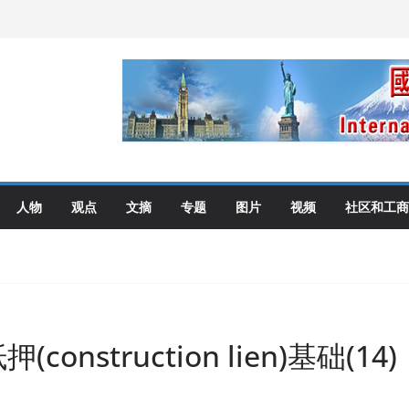
伦多举行
选理念
布角逐
艺术展开幕盛典纪实
人物
观点
文摘
专题
图片
视频
社区和工商
nstruction lien)基础(14)