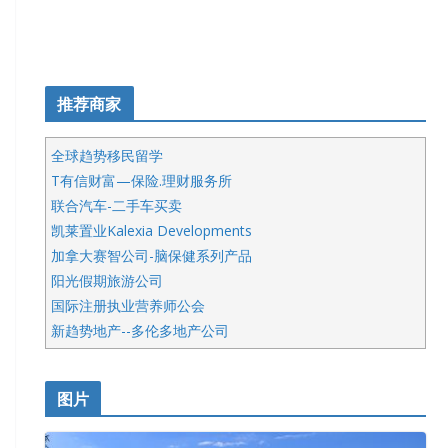
推荐商家
全球趋势移民留学
T有信财富—保险.理财服务所
联合汽车-二手车买卖
凯莱置业Kalexia Developments
加拿大赛智公司-脑保健系列产品
阳光假期旅游公司
国际注册执业营养师公会
新趋势地产--多伦多地产公司
呱呱电器
开明车行KS CAR SALES & SERVICE
图片
健健宝公司
皇后金融集团