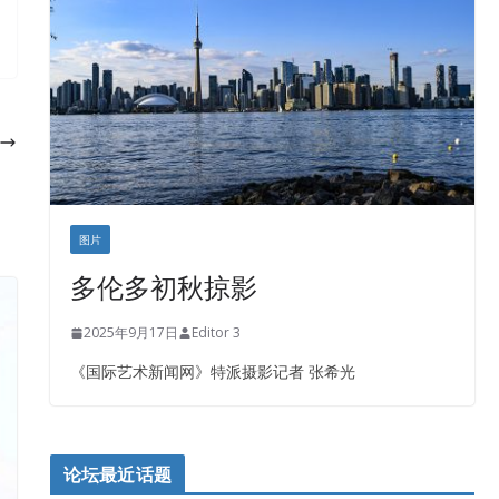
盛达资本
正点印艺设计
图片
多伦多初秋掠影
2025年9月17日
Editor 3
《国际艺术新闻网》特派摄影记者 张希光
论坛最近话题