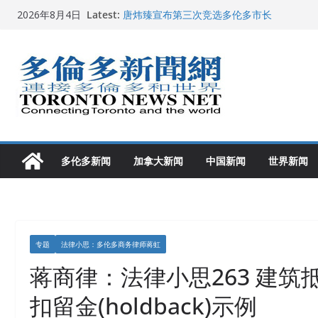
Skip
Latest:
唐炜臻宣布第三次竞选多伦多市长
2026年8月4日
to
2026加拿大青少年儿童绘画比赛颁奖典礼多
龚晓华参加多伦多骄傲大游行 与市民分享竞
content
多伦多市长选举拉开帷幕 多名华人候选人宣
2026深圳国际佛事用品展览会暨沉香文化
多伦多新闻
加拿大新闻
中国新闻
世界新闻
专题
法律小思：多伦多商务律师蒋虹
蒋商律：法律小思263 建筑抵押(co
扣留金(holdback)示例