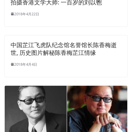
拍摄香港文学大师: 一百岁的刘以鬯
2018年4月22日
中国芷江飞虎队纪念馆名誉馆长陈香梅逝
世, 历史图片解秘陈香梅芷江情缘
2018年4月4日