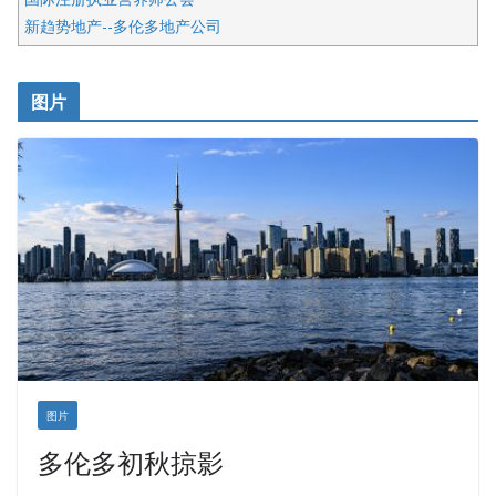
新趋势地产--多伦多地产公司
呱呱电器
开明车行KS CAR SALES & SERVICE
图片
健健宝公司
皇后金融集团
盛达资本
正点印艺设计
图片
多伦多初秋掠影