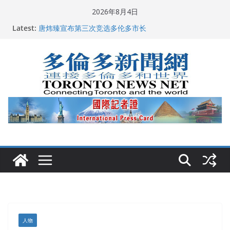
Skip
2026年8月4日
to
2026深圳国际佛事用品展览会暨沉香文化艺术展开幕盛
Latest:
content
典纪实
唐炜臻宣布第三次竞选多伦多市长
2026加拿大青少年儿童绘画比赛颁奖典礼多伦多举行
龚晓华参加多伦多骄傲大游行 与市民分享竞选理念
多伦多市长选举拉开帷幕 多名华人候选人宣布角逐
人物