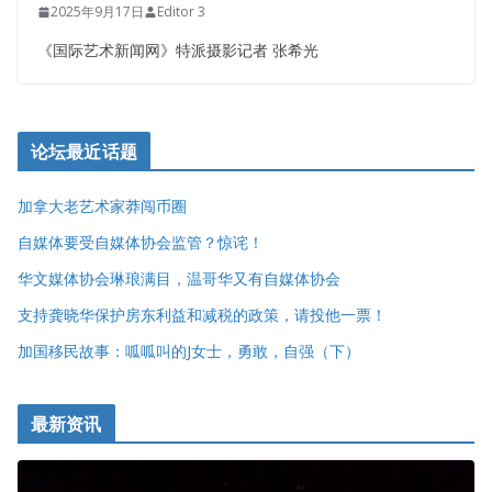
2025年9月17日
Editor 3
《国际艺术新闻网》特派摄影记者 张希光
论坛最近话题
加拿大老艺术家莽闯币圈
自媒体要受自媒体协会监管？惊诧！
华文媒体协会琳琅满目，温哥华又有自媒体协会
支持龚晓华保护房东利益和减税的政策，请投他一票！
加国移民故事：呱呱叫的J女士，勇敢，自强（下）
最新资讯