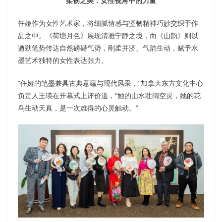
柔韧之美：女性视角中的力量
任娅作为女性艺术家，将细腻情感与坚韧精神巧妙交织于作
品之中。《荷塘月色》展现清雅宁静之境，而《山韵》则以
遒劲笔势传达自然磅礴气势，刚柔并济、气韵生动，赋予水
墨艺术独特的女性表达张力。
“任娅的笔墨兼具古典意蕴与现代风采，”加拿大东方文化中心
负责人王瑛在开幕式上评价道，“她的山水壮阔空灵，她的花
鸟生动天真，是一次难得的心灵触动。”