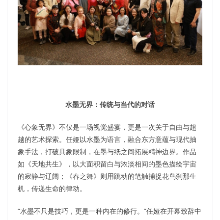
水墨无界：传统与当代的对话
《心象无界》不仅是一场视觉盛宴，更是一次关于自由与超
越的艺术探索。任娅以水墨为语言，融合东方意蕴与现代抽
象手法，打破具象限制，在墨与纸之间拓展精神边界。作品
如《天地共生》，以大面积留白与浓淡相间的墨色描绘宇宙
的寂静与辽阔；《春之舞》则用跳动的笔触捕捉花鸟刹那生
机，传递生命的律动。
“水墨不只是技巧，更是一种内在的修行。”任娅在开幕致辞中