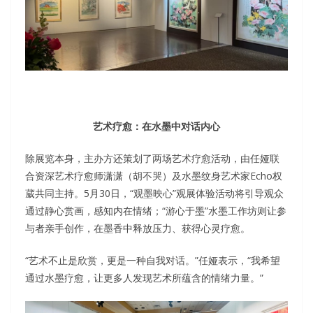
艺术疗愈：在水墨中对话内心
除展览本身，主办方还策划了两场艺术疗愈活动，由任娅联
合资深艺术疗愈师潇潇（胡不哭）及水墨纹身艺术家Echo权
葳共同主持。5月30日，“观墨映心”观展体验活动将引导观众
通过静心赏画，感知内在情绪；“游心于墨”水墨工作坊则让参
与者亲手创作，在墨香中释放压力、获得心灵疗愈。
“艺术不止是欣赏，更是一种自我对话。”任娅表示，“我希望
通过水墨疗愈，让更多人发现艺术所蕴含的情绪力量。”