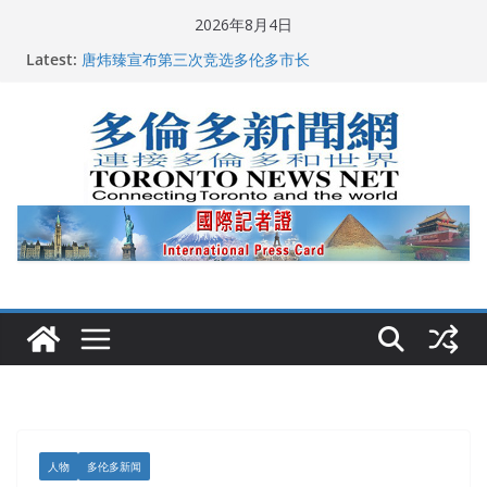
Skip
2026年8月4日
2026深圳国际佛事用品展览会暨沉香文化艺术展开幕盛
to
Latest:
典纪实
content
唐炜臻宣布第三次竞选多伦多市长
2026加拿大青少年儿童绘画比赛颁奖典礼多伦多举行
龚晓华参加多伦多骄傲大游行 与市民分享竞选理念
多伦多市长选举拉开帷幕 多名华人候选人宣布角逐
人物
多伦多新闻