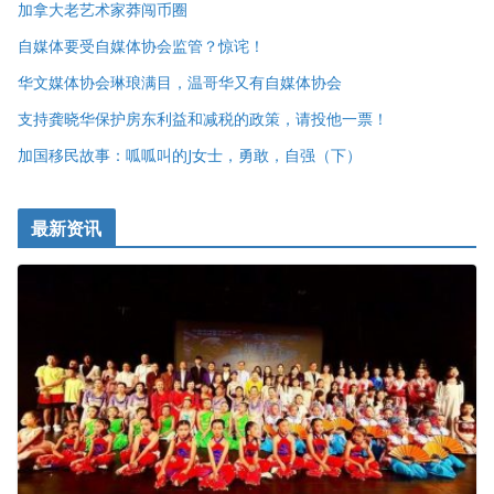
加拿大老艺术家莽闯币圈
自媒体要受自媒体协会监管？惊诧！
华文媒体协会琳琅满目，温哥华又有自媒体协会
支持龚晓华保护房东利益和减税的政策，请投他一票！
加国移民故事：呱呱叫的J女士，勇敢，自强（下）
最新资讯