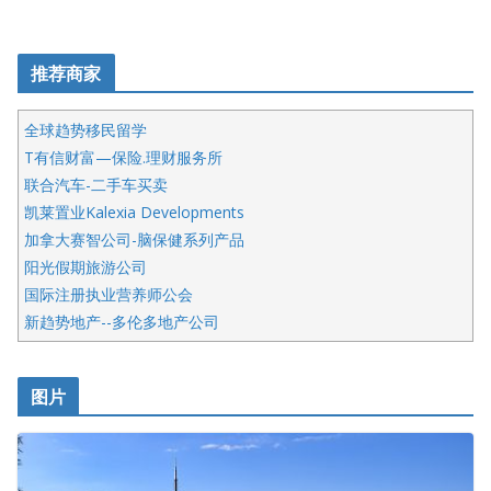
推荐商家
全球趋势移民留学
T有信财富—保险.理财服务所
联合汽车-二手车买卖
凯莱置业Kalexia Developments
加拿大赛智公司-脑保健系列产品
阳光假期旅游公司
国际注册执业营养师公会
新趋势地产--多伦多地产公司
呱呱电器
开明车行KS CAR SALES & SERVICE
图片
健健宝公司
皇后金融集团
盛达资本
正点印艺设计