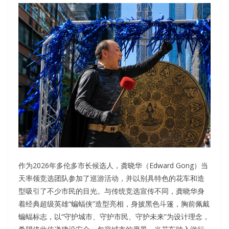
作为2026年多伦多市长候选人，龚晓华（Edward Gong）当
天率领竞选团队参加了巡游活动，并以别具特色的花车和造
型吸引了不少市民的目光。与传统竞选宣传不同，龚晓华身
着经典超级英雄“蝙蝠侠”造型亮相，身披黑色斗篷，胸前佩戴
蝙蝠标志，以“守护城市、守护市民、守护未来”为设计理念，