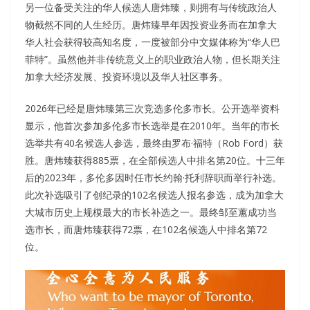
另一位备受关注的华人候选人唐炜臻，则拥有与传统政治人
物截然不同的人生经历。唐炜臻早年因投资业务而在加拿大
华人社会获得较高知名度，一度被部分中文媒体称为“华人巴
菲特”。虽然他并非传统意义上的职业政治人物，但长期关注
加拿大经济发展、投资环境以及华人社区事务。
2026年已经是唐炜臻第三次竞选多伦多市长。公开选举资料
显示，他首次参加多伦多市长选举是在2010年。当年的市长
选举共有40名候选人参选，最终由罗布·福特（Rob Ford）获
胜。唐炜臻获得885票，在全部候选人中排名第20位。十三年
后的2023年，多伦多因时任市长约翰·托利辞职而举行补选。
此次补选吸引了创纪录的102名候选人报名参选，成为加拿大
大城市历史上规模最大的市长补选之一。最终邹至蕙成功当
选市长，而唐炜臻获得72票，在102名候选人中排名第72
位。