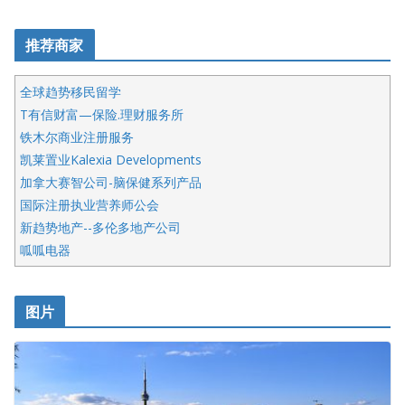
推荐商家
全球趋势移民留学
T有信财富—保险.理财服务所
铁木尔商业注册服务
凯莱置业Kalexia Developments
加拿大赛智公司-脑保健系列产品
国际注册执业营养师公会
新趋势地产--多伦多地产公司
呱呱电器
开明车行KS CAR SALES & SERVICE
皇后金融集团
图片
铁木尔商业注册服务