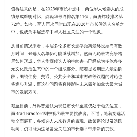
值得注意的是，在2023年市长补选中，两位华人候选人的成
绩形成鲜明对比。龚晓华最终排名第11位，而唐炜臻排名第
72位。如今，两人再次同时出现在2026年市长候选人名单之
中，也成为本届选举中华人社区关注的一个现象。
从目前情况来看，本届多伦多市长选举距离最终投票尚有数
月时间，候选人名单仍可能继续增加。然而无论最终竞争格
局如何形成，华人华裔候选人的持续参与已经成为多伦多多
元文化政治生态中的一个组成部分。随着提名期进入最后阶
段，围绕住房、交通、公共安全和城市财政等议题的讨论也
将逐步升温，而这些问题将直接影响未来四年加拿大最大城
市的发展方向。
截至目前，外界普遍认为现任市长邹至蕙仍处于领先位置，
而Brad Bradford则被视为最主要挑战者。不过，随着竞选活
动全面展开，各候选人未来数月的表现、政策辩论以及选民
动向，仍可能为这场备受关注的市长选举带来新的变数。