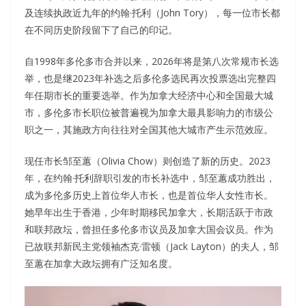
及连续执政近九年的约翰·托利（John Tory），每一位市长都
在不同历史阶段留下了自己的印记。
自1998年多伦多市合并以来，2026年将是第八次常规市长选
举，也是继2023年补选之后多伦多选民再次投票选出完整四
年任期市长的重要选举。作为加拿大经济中心和全国最大城
市，多伦多市长职位被普遍视为加拿大最具影响力的市级公
职之一，其施政方向往往对全国其他大城市产生示范效应。
现任市长邹至蕙（Olivia Chow）则创造了新的历史。2023
年，在约翰·托利辞职引发的市长补选中，邹至蕙成功胜出，
成为多伦多历史上首位华人市长，也是首位华人女性市长。
她早年出生于香港，少年时期移民加拿大，长期活跃于市政
和联邦政坛，曾担任多伦多市议员及加拿大国会议员。作为
已故联邦新民主党领袖杰克·雷顿（Jack Layton）的夫人，邹
至蕙在加拿大政坛拥有广泛知名度。