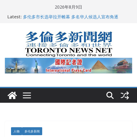
Skip
2026年8月9日
to
龚晓华参加多伦多骄傲大游行 与市民分享竞选理念
Latest:
content
多伦多市长选举拉开帷幕 多名华人候选人宣布角逐
百乐门大舞台舞会闪耀多伦多
特朗普称加拿大“不友善”并批评其领导层 卡尼：谈判事
关加拿大就业
2026加拿大青少年儿童绘画比赛颁奖典礼多伦多举行
人物
多伦多新闻