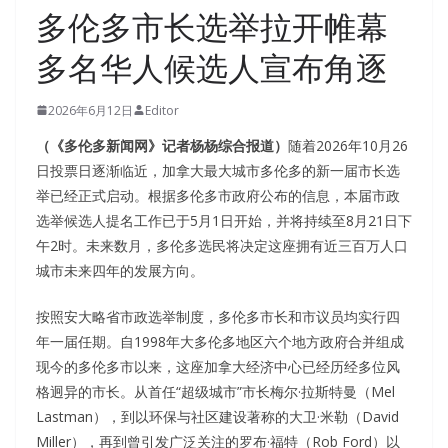
多伦多市长选举拉开帷幕
多名华人候选人宣布角逐
2026年6月12日
Editor
（《多伦多新闻网》记者杨杨综合报道）
随着2026年10月26
日投票日逐渐临近，加拿大最大城市多伦多的新一届市长选
举已经正式启动。根据多伦多市政府公布的信息，本届市政
选举候选人提名工作已于5月1日开始，并将持续至8月21日下
午2时。未来数月，多伦多选民将决定这座拥有近三百万人口
城市未来四年的发展方向。
按照安大略省市政选举制度，多伦多市长和市议员均实行四
年一届任期。自1998年大多伦多地区六个地方政府合并组成
现今的多伦多市以来，这座加拿大经济中心已经历经多位风
格迥异的市长。从首任“超级城市”市长梅尔·拉斯特曼（Mel
Lastman），到以环保与社区建设著称的大卫·米勒（David
Miller），再到曾引发广泛关注的罗布·福特（Rob Ford）以