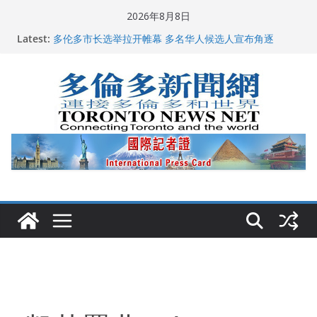
Skip
2026年8月8日
to
Latest:
多伦多市长选举拉开帷幕 多名华人候选人宣布角逐
content
百乐门大舞台舞会闪耀多伦多
特朗普称加拿大“不友善”并批评其领导层 卡尼：谈判事
关加拿大就业
2026加拿大青少年儿童绘画比赛颁奖典礼多伦多举行
龚晓华参加多伦多骄傲大游行 与市民分享竞选理念