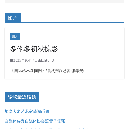
开明车行KS CAR SALES & SERVICE
皇后金融集团
图片
铁木尔商业注册服务
图片
多伦多初秋掠影
2025年9月17日
Editor 3
《国际艺术新闻网》特派摄影记者 张希光
论坛最近话题
加拿大老艺术家莽闯币圈
自媒体要受自媒体协会监管？惊诧！