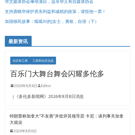
华文媒体协会琳琅满目，温哥华又有自媒体协会
支持龚晓华保护房东利益和减税的政策，请投他一票！
加国移民故事：呱呱叫的J女士，勇敢，自强（下）
最新资讯
社区和工商
工商和社区信息
百乐门大舞台舞会闪耀多伦多
2026年8月8日
Editor
（《多伦多新闻网》2026年8月8日消息
特朗普称加拿大“不友善”并批评其领导层 卡尼：谈判事关加拿
大就业
2026年8月6日