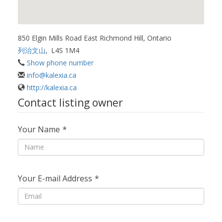
850 Elgin Mills Road East Richmond Hill, Ontario
列治文山
,
L4S 1M4
Show phone number
info@kalexia.ca
http://kalexia.ca
Contact listing owner
Your Name
*
Your E-mail Address
*