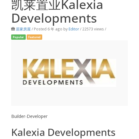
凯莱置业Kalexia
Developments
居家房屋
/
Posted 6 年 ago
by
Editor
/ 22573 views /
Popular
Featured
Builder-Developer
Kalexia Developments