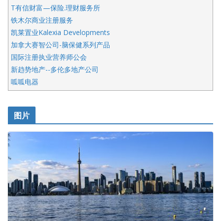
T有信财富—保险.理财服务所
铁木尔商业注册服务
凯莱置业Kalexia Developments
加拿大赛智公司-脑保健系列产品
国际注册执业营养师公会
新趋势地产--多伦多地产公司
呱呱电器
开明车行KS CAR SALES & SERVICE
皇后金融集团
图片
铁木尔商业注册服务