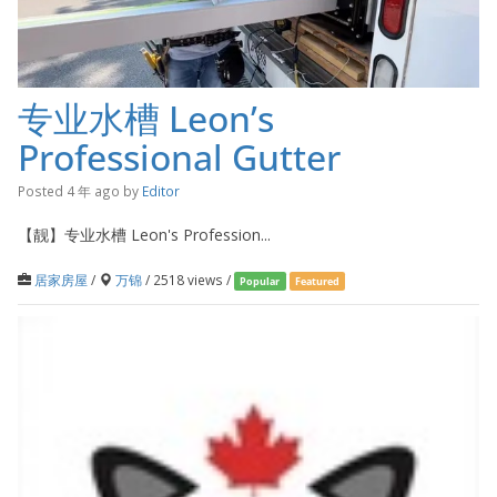
专业水槽 Leon’s
Professional Gutter
Posted 4 年 ago
by
Editor
【靓】专业水槽 Leon's Profession...
居家房屋
/
万锦
/ 2518 views /
Popular
Featured