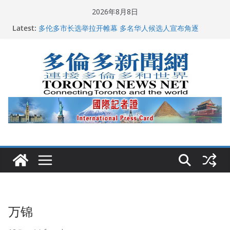
Skip
2026年8月8日
to
龚晓华参加多伦多骄傲大游行 与市民分享竞选理念
Latest:
content
多伦多市长选举拉开帷幕 多名华人候选人宣布角逐
百乐门大舞台舞会闪耀多伦多
特朗普称加拿大“不友善”并批评其领导层 卡尼：谈判事
关加拿大就业
2026加拿大青少年儿童绘画比赛颁奖典礼多伦多举行
万锦