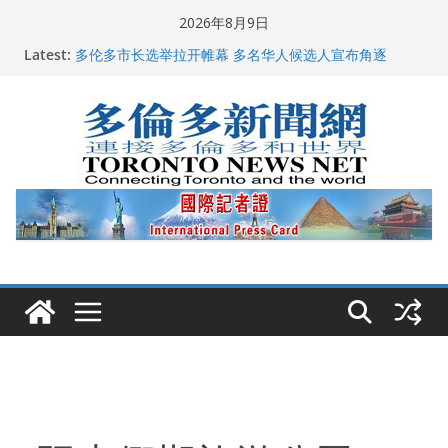
Skip
2026年8月9日
to
Latest:
多伦多市长选举拉开帷幕 多名华人候选人宣布角逐
content
百乐门大舞台舞会闪耀多伦多
特朗普称加拿大“不友善”并批评其领导层 卡尼：谈判事
关加拿大就业
2026加拿大青少年儿童绘画比赛颁奖典礼多伦多举行
龚晓华参加多伦多骄傲大游行 与市民分享竞选理念