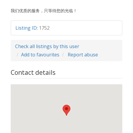
我们优质的服务，只等待您的光临！
Listing ID
:
1752
Check all listings by this user
Add to favourites
Report abuse
Contact details