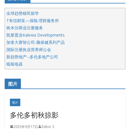
全球趋势移民留学
T有信财富—保险.理财服务所
铁木尔商业注册服务
凯莱置业Kalexia Developments
加拿大赛智公司-脑保健系列产品
国际注册执业营养师公会
新趋势地产--多伦多地产公司
呱呱电器
开明车行KS CAR SALES & SERVICE
皇后金融集团
图片
铁木尔商业注册服务
图片
多伦多初秋掠影
2025年9月17日
Editor 3