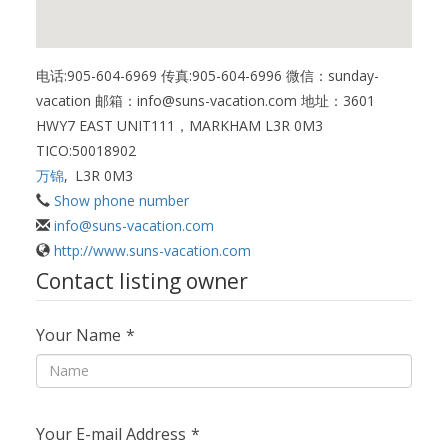
电话:905-604-6969 传真:905-604-6996 微信：sunday-
vacation 邮箱：info@suns-vacation.com 地址：3601
HWY7 EAST UNIT111，MARKHAM L3R 0M3
TICO:50018902
万锦
,
L3R 0M3
Show phone number
info@suns-vacation.com
http://www.suns-vacation.com
Contact listing owner
Your Name
*
Your E-mail Address
*