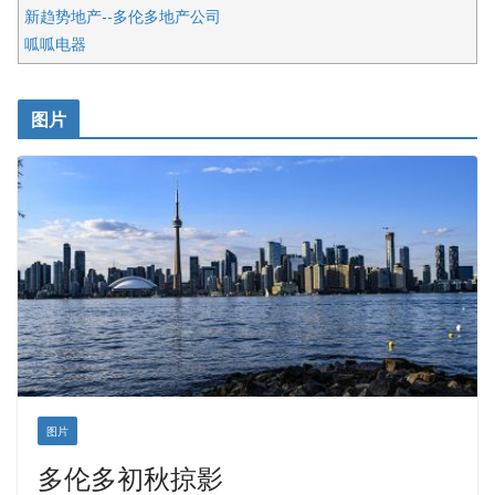
新趋势地产--多伦多地产公司
呱呱电器
开明车行KS CAR SALES & SERVICE
皇后金融集团
图片
铁木尔商业注册服务
图片
多伦多初秋掠影