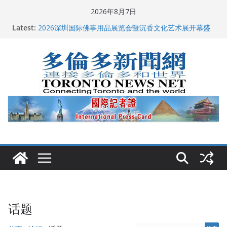
Skip
2026年8月7日
to
Latest:
2026深圳国际佛事用品展览会暨沉香文化艺术展开幕盛
content
典纪实
特朗普称加拿大“不友善”并批评其领导层 卡尼：谈判事
关加拿大就业
2026加拿大青少年儿童绘画比赛颁奖典礼多伦多举行
龚晓华参加多伦多骄傲大游行 与市民分享竞选理念
多伦多市长选举拉开帷幕 多名华人候选人宣布角逐
话题