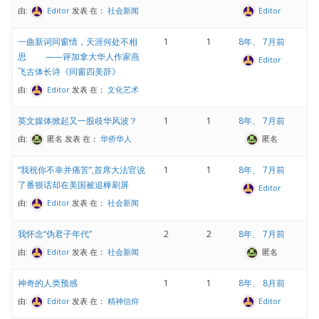
由:
Editor
发表
在：
社会新闻
Editor
一曲新词同窗情，天涯何处不相
1
1
8年、 7月前
思 ——评加拿大华人作家燕
Editor
飞古体长诗《同窗四美辞》
由:
Editor
发表
在：
文化艺术
英文媒体掀起又一股歧华风波？
1
1
8年、 7月前
由:
匿名
发表
在：
华侨华人
匿名
“我祝你不幸并痛苦”,首席大法官说
1
1
8年、 7月前
了番狠话却在美国被追棒刷屏
Editor
由:
Editor
发表
在：
社会新闻
我怀念“伪君子年代”
2
2
8年、 7月前
由:
Editor
发表
在：
社会新闻
匿名
神奇的人类预感
1
1
8年、 8月前
由:
Editor
发表
在：
精神信仰
Editor