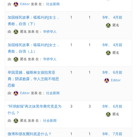
由:
Editor
发表
在：
社会新闻
加国移民故事：呱呱叫的J女士，
1
1
8年、 4月前
勇敢，自强（下）
匿名
由:
匿名
发表
在：
华侨华人
加国移民故事：呱呱叫的J女士，
1
1
8年、 4月前
勇敢，自强（上）
匿名
由:
匿名
发表
在：
华侨华人
举国震撼，穆斯林女孩陷害亚
1
1
8年、 6月前
裔；阴谋败露，华人怎能不细思
Editor
恐极
由:
Editor
发表
在：
社会新闻
“环球邮报”再次抹黑华裔究竟是为
3
3
8年、 6月前
什么 ？
匿名
由:
匿名
发表
在：
社会新闻
微博和朋友圈到底是什么？
1
1
8年、 7月前