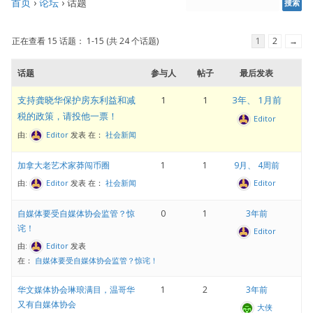
首页
›
论坛
›
话题
正在查看 15 话题： 1-15 (共 24 个话题)
1
2
→
话题
参与人
帖子
最后发表
支持龚晓华保护房东利益和减
1
1
3年、 1月前
税的政策，请投他一票！
Editor
由:
Editor
发表
在：
社会新闻
加拿大老艺术家莽闯币圈
1
1
9月、 4周前
由:
Editor
发表
在：
社会新闻
Editor
自媒体要受自媒体协会监管？惊
0
1
3年前
诧！
Editor
由:
Editor
发表
在：
自媒体要受自媒体协会监管？惊诧！
华文媒体协会琳琅满目，温哥华
1
2
3年前
又有自媒体协会
大侠