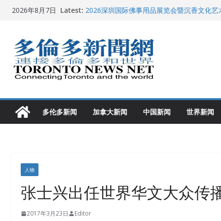
Skip
Latest:
2026深圳国际佛事用品展览会暨沉香文化
2026年8月7日
to
特朗普称加拿大“不友善”并批评其领导层 卡
就业
content
2026加拿大青少年儿童绘画比赛颁奖典礼多
龚晓华参加多伦多骄傲大游行 与市民分享竞
多伦多市长选举拉开帷幕 多名华人候选人宣
多伦多新闻
加拿大新闻
中国新闻
世界新闻
人物
张士兴出任世界华文大众传
2017年3月23日
Editor