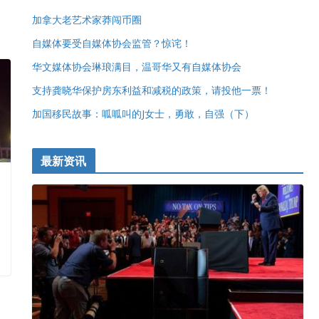
加拿大老艺术家莽闯币圈
自媒体要受自媒体协会监管？惊诧！
华文媒体协会琳琅满目，温哥华又有自媒体协会
支持龚晓华保护房东利益和减税的政策，请投他一票！
加国移民故事：呱呱叫的J女士，勇敢，自强（下）
最新资讯