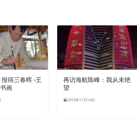
 报得三春晖 -王
再访海航陈峰：我从未绝
的书画
望
日
2018年11月16日