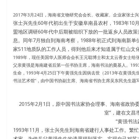
2017年3月24日，海南省文物研究会会长、收藏家、企业家张
张士兴先生60年代初出生于安徽阜南县农村，1983年10
盟地区调研60年代中后期被组织下放的一批返乡人员政
息。同年7月独自到海南考察，1988年初正式到海南新
家511地质队的工作人员，得到他后来才知道属于红山文
1989年，现任美国华人医师会会长王元聪博士和太太云香女士
父亲黄强是海南建省后第一任书协主席，海南书法的奠基人。19
生命，1993年4月25日下午黄强先生因病去世（2013年在黄强
书法艺术馆”，由中国书协副主席、海南省书协主席吴东民先生题
2015年2月1日，原中国书法家协会理事、海南省政
室”，建在文昌
“黄强书法
1993年11月，张士兴先生到海南省建行人事处工作。
术家。为使岳父黄强先生的遗愿得到落实，实现自己对艺术