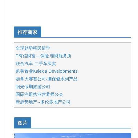
推荐商家
全球趋势移民留学
T有信财富—保险.理财服务所
联合汽车-二手车买卖
凯莱置业Kalexia Developments
加拿大赛智公司-脑保健系列产品
阳光假期旅游公司
国际注册执业营养师公会
新趋势地产--多伦多地产公司
呱呱电器
开明车行KS CAR SALES & SERVICE
图片
健健宝公司
皇后金融集团