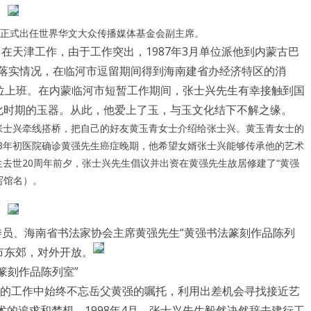
士兴正式出任世界华文大众传播媒体基金会副主席。
月在天津工作，由于工作突出，1987年3月单位派他到内蒙古巴
策落实情况，在临河市逗留期间得到海南建省办经济特区的消
单位上班。在内蒙临河市短暂工作期间，张士兴先生有幸接触到国
化时期的玉器。从此，他爱上了玉，与玉文化结下不解之缘。
给张士兴牵线搭桥，把自己的好友黄玉青女士介绍给张士兴。黄玉青女士的
93年初医院确诊黄强先生癌症晚期，他希望女婿张士兴能够传承他的艺术
先生去世20周年前夕，张士兴先生倡议并出资在黄强先生故居修建了“黄强
写馆名）。
协委员、海南省书法家协会主席黄强先生“黄强书法篆刻作品陈列
市东郊，对外开放。
篆刻作品陈列室”
繁忙的工作中始终不忘岳父黄强的嘱托，利用出差机会寻找接近艺
的追求和梦想，1998年4月，张士兴先生毅然决然辞去建行工