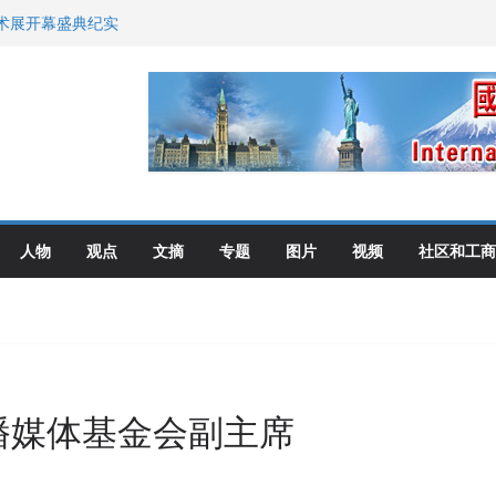
艺术展开幕盛典纪实
尼：谈判事关加拿大
伦多举行
选理念
布角逐
人物
观点
文摘
专题
图片
视频
社区和工商
播媒体基金会副主席