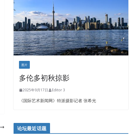
盛达资本
正点印艺设计
图片
多伦多初秋掠影
2025年9月17日
Editor 3
《国际艺术新闻网》特派摄影记者 张希光
论坛最近话题