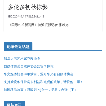
多伦多初秋掠影
2025年9月17日
Editor 3
《国际艺术新闻网》特派摄影记者 张希光
论坛最近话题
加拿大老艺术家莽闯币圈
自媒体要受自媒体协会监管？惊诧！
华文媒体协会琳琅满目，温哥华又有自媒体协会
支持龚晓华保护房东利益和减税的政策，请投他一票！
加国移民故事：呱呱叫的J女士，勇敢，自强（下）
最新资讯