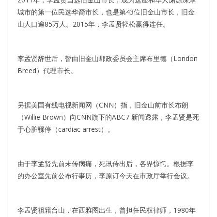
城市的第一位民选华裔市长，也是第43位旧金山市长，旧金
山人口逾85万人。2015年，李孟贤轻松赢得连任。
李孟贤辞世后，暂由旧金山郡政委员会主席布里德（London
Breed）代理市长。
另据美国有线电视新闻网（CNN）指，旧金山前市长布朗
（Willie Brown）向CNN旗下的ABC7 新闻透露，李孟贤是死
于心脏骤停（cardiac arrest）。
由于李孟贤先前未传病痛，死讯传出后，各界惊愕。根据李
的办公室先前公布行事历，李原订今天在市政厅举行会议。
李孟贤祖籍台山，在西雅图出生，曾担任民权律师，1980年