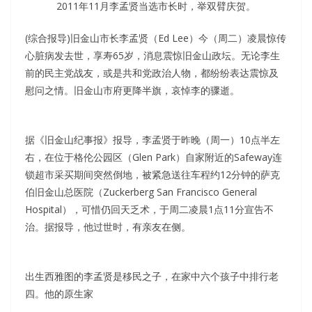
2011年11月李孟贤当选市长时，举双臂庆贺。
(综合报导)旧金山市长李孟贤（Ed Lee）今（周二）凌晨惊传
心脏病发去世，享寿65岁，消息震惊旧金山政坛。无论李生
前的民主党战友，或是共和党政治人物，都纷纷表达震惊及
慰问之情。旧金山市府更降半旗，哀悼李的骤逝。
据《旧金山纪事报》报导，李孟贤于昨晚（周一）10点半左
右，在位于格伦公园区（Glen Park）自家附近的Safeway连
锁超市采买期间突然倒地，被紧急送往车程约12分钟的萨克
伯旧金山总医院（Zuckerberg San Francisco General
Hospital），可惜仍回天乏术，于周二凌晨1点11分宣告不
治。据报导，他过世时，有亲友在侧。
出生西雅图的李孟贤是移民之子，在家中六个孩子中排行老
四。他的原生家