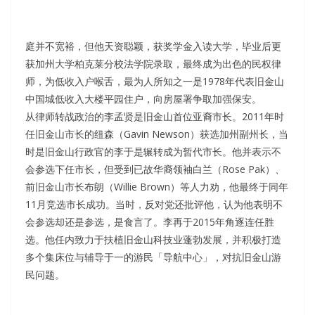
庭并不宽裕，但他天资聪颖，获奖学金入读大学，毕业后更
获加州大学柏克莱分校法学院录取，最终成为出色的民权律
师，为低收入户喉舌，最为人所知之一是1978年代表旧金山
中国城低收入大楼平园住户，向房屋署争取加强保安。
从律师转战政治的李孟贤是旧金山首位亚裔市长。2011年时
任旧金山市长的纽森（Gavin Newson）获选加州副州长，当
时是旧金山行政官的李于是辗转成为暂代市长。他并表示不
会参选下任市长，但受到已故华裔领袖白兰（Rose Pak）、
前旧金山市长布朗（Willie Brown）等人力劝，他最终于同年
11月竞选市长成功。当时，反对党还批评他，认为他表明不
会参选却还是参选，是食言了。李再于2015年角逐连任胜
选。他任内致力于扶植旧金山科技业蓬勃发展，并积极打造
多个集床位与辅导于一的游民「导航中心」，对抗旧金山游
民问题。