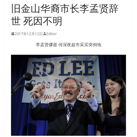
旧金山华裔市长李孟贤辞
世 死因不明
2017年12月12日
Editor
李孟贤骤逝 传深夜超市采买突倒地