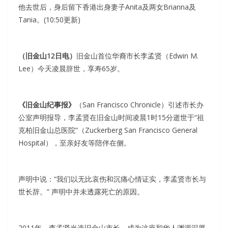
他去世后，身后留下香港出身妻子Anita及两女Brianna及
Tania。(10:50更新)
（旧金山12日电）
旧金山首位华裔市长李孟贤（Edwin M.
Lee）今天凌晨辞世，享寿65岁。
《旧金山纪事报》
（San Francisco Chronicle）引述市长办
公室声明报导，李孟贤在旧金山时间凌晨1时15分逝世于“祖
克柏旧金山总医院”（Zuckerberg San Francisco General
Hospital），至亲好友等陪伴在侧。
声明中说：“我们以无比哀伤和沉痛心情证实，李孟贤市长与
世长辞。” 声明中并未透露死亡的原因。
2011年，李孟贤当选旧金山市长，成为这座和华人渊源深厚