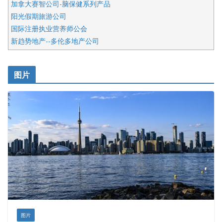
加拿大赛智公司-脑保健系列产品
阳光假期旅游公司
国际注册执业营养师公会
新趋势地产--多伦多地产公司
呱呱电器
开明车行KS CAR SALES & SERVICE
图片
健健宝公司
皇后金融集团
盛达资本
正点印艺设计
图片