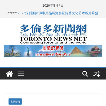
Skip
2026年8月7日
多伦多市长选举拉开帷幕 多名华人候选人宣布角逐
to
Latest:
2026深圳国际佛事用品展览会暨沉香文化艺术展开幕盛
content
典纪实
特朗普称加拿大“不友善”并批评其领导层 卡尼：谈判事
关加拿大就业
2026加拿大青少年儿童绘画比赛颁奖典礼多伦多举行
龚晓华参加多伦多骄傲大游行 与市民分享竞选理念
世界新闻