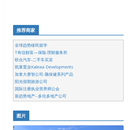
推荐商家
全球趋势移民留学
T有信财富—保险.理财服务所
联合汽车-二手车买卖
凯莱置业Kalexia Developments
加拿大赛智公司-脑保健系列产品
阳光假期旅游公司
国际注册执业营养师公会
新趋势地产--多伦多地产公司
呱呱电器
开明车行KS CAR SALES & SERVICE
图片
健健宝公司
皇后金融集团