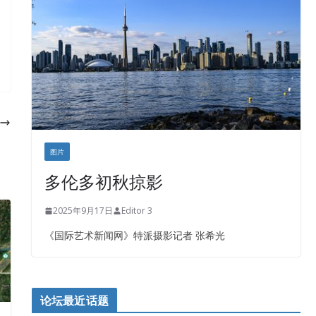
盛达资本
正点印艺设计
图片
多伦多初秋掠影
2025年9月17日
Editor 3
《国际艺术新闻网》特派摄影记者 张希光
论坛最近话题