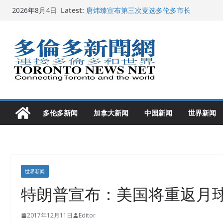
Skip
Latest:
唐炜臻宣布第三次竞选多伦多市长
2026年8月4日
to
2026加拿大青少年儿童绘画比赛颁奖典礼多
龚晓华参加多伦多骄傲大游行 与市民分享竞
content
多伦多市长选举拉开帷幕 多名华人候选人宣
2026深圳国际佛事用品展览会暨沉香文化
多伦多新闻
加拿大新闻
中国新闻
世界新闻
世界新闻
特朗普宣布：美国将重返月球
2017年12月11日
Editor