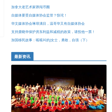
加拿大老艺术家莽闯币圈
自媒体要受自媒体协会监管？惊诧！
华文媒体协会琳琅满目，温哥华又有自媒体协会
支持龚晓华保护房东利益和减税的政策，请投他一票！
加国移民故事：呱呱叫的J女士，勇敢，自强（下）
最新资讯