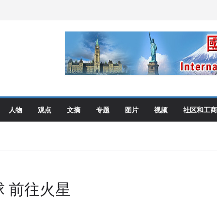
伦多举行
选理念
布角逐
艺术展开幕盛典纪实
人物
观点
文摘
专题
图片
视频
社区和工商
 前往火星