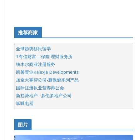
推荐商家
全球趋势移民留学
T有信财富—保险.理财服务所
铁木尔商业注册服务
凯莱置业Kalexia Developments
加拿大赛智公司-脑保健系列产品
国际注册执业营养师公会
新趋势地产--多伦多地产公司
呱呱电器
开明车行KS CAR SALES & SERVICE
皇后金融集团
图片
铁木尔商业注册服务