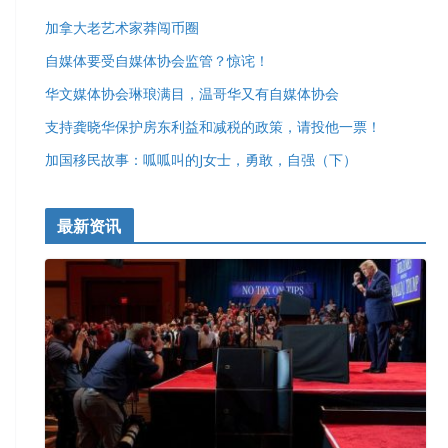
加拿大老艺术家莽闯币圈
自媒体要受自媒体协会监管？惊诧！
华文媒体协会琳琅满目，温哥华又有自媒体协会
支持龚晓华保护房东利益和减税的政策，请投他一票！
加国移民故事：呱呱叫的J女士，勇敢，自强（下）
最新资讯