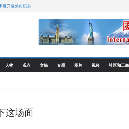
艺术展开幕盛典纪实
尼：谈判事关加拿大
伦多举行
选理念
布角逐
人物
观点
文摘
专题
图片
视频
社区和工商
下这场面