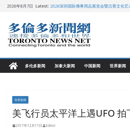
Skip
Latest:
2026深圳国际佛事用品展览会暨沉香文化
2026年8月7日
to
特朗普称加拿大“不友善”并批评其领导层 卡
就业
content
2026加拿大青少年儿童绘画比赛颁奖典礼多
龚晓华参加多伦多骄傲大游行 与市民分享竞
多伦多市长选举拉开帷幕 多名华人候选人宣
多伦多新闻
加拿大新闻
中国新闻
世界新闻
世界新闻
美飞行员太平洋上遇UFO 拍
2017年12月17日
Editor