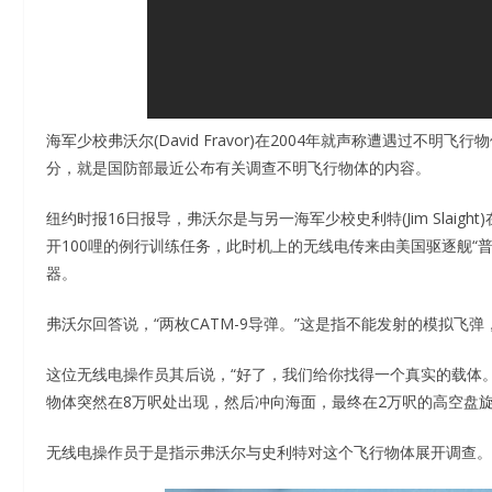
海军少校弗沃尔(David Fravor)在2004年就声称遭遇过不
分，就是国防部最近公布有关调查不明飞行物体的内容。
纽约时报16日报导，弗沃尔是与另一海军少校史利特(Jim Slaight
开100哩的例行训练任务，此时机上的无线电传来由美国驱逐舰“普林斯顿”
器。
弗沃尔回答说，“两枚CATM-9导弹。”这是指不能发射的模拟
这位无线电操作员其后说，“好了，我们给你找得一个真实的载体
物体突然在8万呎处出现，然后冲向海面，最终在2万呎的高空盘
无线电操作员于是指示弗沃尔与史利特对这个飞行物体展开调查。